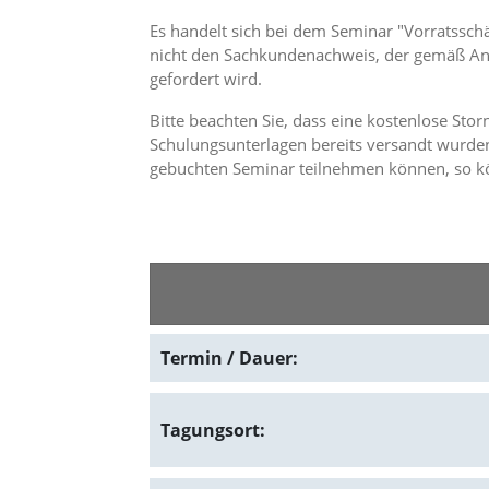
n
Es handelt sich bei dem Seminar "Vorratssc
S
nicht den Sachkundenachweis, der gemäß Anh
i
e
gefordert wird.
,
d
Bitte beachten Sie, dass eine kostenlose Sto
a
Schulungsunterlagen bereits versandt wurden
s
gebuchten Seminar teilnehmen können, so kö
s
d
i
e
t
e
c
h
n
Termin / Dauer:
i
s
c
Tagungsort:
h
e
r