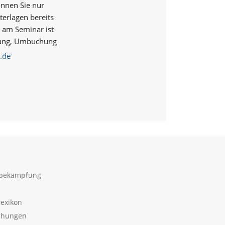
önnen Sie nur
terlagen bereits
e am Seminar ist
ierung, Umbuchung
.de
sbekämpfung
lexikon
ichungen