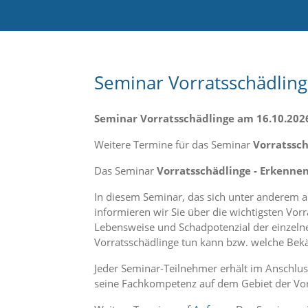
e
l
c
h
e
C
Seminar Vorratsschädlin
o
o
k
Seminar Vorratsschädlinge am 16.10.202
i
e
Weitere Termine für das Seminar
Vorratssc
a
r
Das Seminar
Vorratsschädlinge - Erkenn
t
S
In diesem Seminar, das sich unter anderem a
i
informieren wir Sie über die wichtigsten Vor
e
Lebensweise und Schadpotenzial der einzeln
a
Vorratsschädlinge tun kann bzw. welche Bek
k
z
Jeder Seminar-Teilnehmer erhält im Anschlu
e
seine Fachkompetenz auf dem Gebiet der Vo
p
t