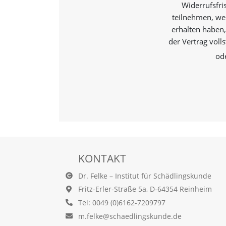
Widerrufsfri
teilnehmen, wen
Marketing
erhalten haben,
(Anzeigen
der Vertrag voll
personalisierter
od
Werbung)
U
m
p
e
r
s
o
n
KONTAKT
a
l
Dr. Felke – Institut für Schädlingskunde
i
Fritz-Erler-Straße 5a, D-64354 Reinheim
s
i
Tel: 0049 (0)6162-7209797
e
m.felke@schaedlingskunde.de
r