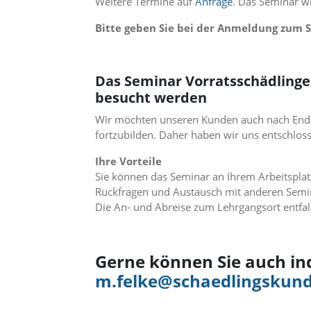
Weitere Termine auf
Anfrage
. Das Seminar w
i
e
Bitte geben Sie bei der Anmeldung zum 
r
e
n
w
Das Seminar Vorratsschädlinge
o
besucht werden
l
l
Wir möchten unseren Kunden auch nach Ende 
e
fortzubilden. Daher haben wir uns entschlos
n
.
Ihre Vorteile
B
i
Sie können das Seminar an Ihrem Arbeitsplat
t
Rückfragen und Austausch mit anderen Semin
t
Die An- und Abreise zum Lehrgangsort entfal
e
b
e
a
Gerne können Sie auch in
c
m.felke@schaedlingskund
h
t
e