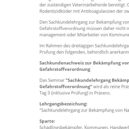
i
der zuständigen Veterinärbehörde benötigt.
e
Rodentizidköder mit Antikoagulanzien der z
r
e
Den Sachkundelehrgang zur Bekämpfung von N
n
Gefahrstoffverordnung müssen daher nicht nu
w
o
management oder Mitarbeiter von Kommunen,
l
l
Im Rahmen des dreitägigen Sachkundelehrgan
e
Prüfung den folgenden, behördlich anerkan
n
.
Sachkundenachweis zur Bekämpfung von N
B
Gefahrstoffverordnung
i
t
Das Seminar
"Sachkundelehrgang Bekämpfu
t
Gefahrstoffverordnung"
wird als reine Pr
e
Tag 3 (inklusive Prüfung) in Präsenz.
b
e
Lehrgangsbezeichung:
a
"Sachkundelehrgang zur Bekämpfung von Nage
c
h
Sparte:
t
Schädlingsbekämpfer, Kommunen, Handwerk, H
e