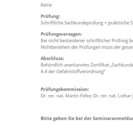
f
Keine
o
r
Prüfung:
d
Schriftliche Sachkundeprüfung + praktische
e
r
Prüfungsversagen:
l
i
Bei nicht bestandener schriftlicher Prüfung
c
Nichtbestehen der Prüfungen muss der gesa
h
e
Abschluss:
n
Behördlich anerkanntes Zertifikat „Sachkund
C
4.4 der Gefahrstoffverordnung“
o
o
k
Prüfungskommission:
i
Dr. rer. nat. Martin Felke; Dr. rer. nat. Loth
e
s
n
i
Bitte geben Sie bei der Seminaranmeldu
c
h
t