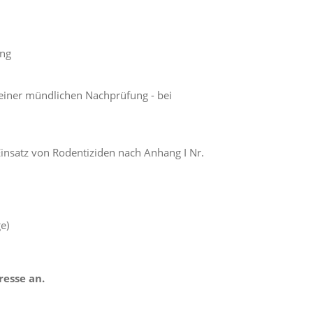
ung
 einer mündlichen Nachprüfung - bei
insatz von Rodentiziden nach Anhang I Nr.
e)
resse an.