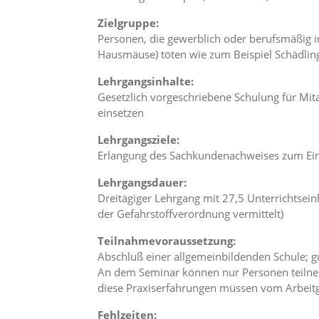
n
Zielgruppe:
S
i
Personen, die gewerblich oder berufsmäßig
e
Hausmäuse) töten wie zum Beispiel Schädlin
,
d
Lehrgangsinhalte:
a
Gesetzlich vorgeschriebene Schulung für M
s
einsetzen
s
d
Lehrgangsziele:
i
Erlangung des Sachkundenachweises zum Ein
e
t
Lehrgangsdauer:
e
Dreitägiger Lehrgang mit 27,5 Unterrichtsein
c
h
der Gefahrstoffverordnung vermittelt)
n
i
Teilnahmevoraussetzung:
s
Abschluß einer allgemeinbildenden Schule; 
c
An dem Seminar können nur Personen teilne
h
diese Praxiserfahrungen müssen vom Arbeitge
e
r
Fehlzeiten: