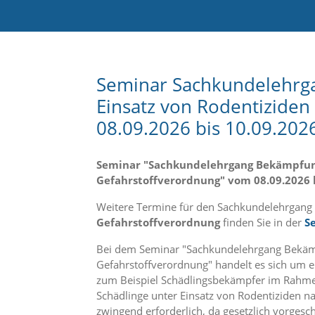
e
l
c
h
e
C
Seminar Sachkundelehrga
o
Einsatz von Rodentiziden
o
k
08.09.2026 bis 10.09.202
i
e
a
Seminar "Sachkundelehrgang Bekämpfung 
r
Gefahrstoffverordnung" vom 08.09.2026 b
t
S
Weitere Termine für den Sachkundelehrgang
i
Gefahrstoffverordnung
finden Sie in der
S
e
a
Bei dem Seminar "Sachkundelehrgang Bekämpf
k
Gefahrstoffverordnung" handelt es sich um e
z
e
zum Beispiel Schädlingsbekämpfer im Rahme
p
Schädlinge unter Einsatz von Rodentiziden na
t
zwingend erforderlich, da gesetzlich vorgesc