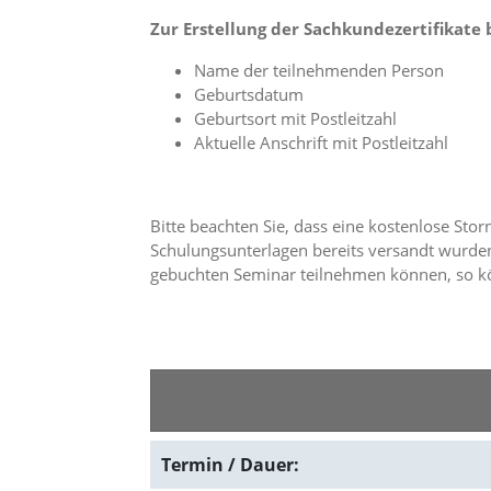
d
Zur Erstellung der Sachkundezertifikate
e
a
Name der teilnehmenden Person
k
Geburtsdatum
t
i
Geburtsort mit Postleitzahl
v
Aktuelle Anschrift mit Postleitzahl
i
e
r
t
Bitte beachten Sie, dass eine kostenlose Sto
w
Schulungsunterlagen bereits versandt wurden
e
gebuchten Seminar teilnehmen können, so kö
r
d
e
n
k
ö
n
n
e
Termin / Dauer:
n
.