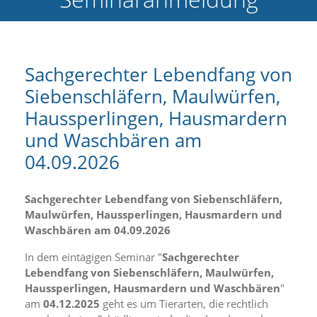
e
l
c
h
e
Sachgerechter Lebendfang von
C
Siebenschläfern, Maulwürfen,
o
o
Haussperlingen, Hausmardern
k
i
und Waschbären am
e
04.09.2026
a
r
t
Sachgerechter Lebendfang von Siebenschläfern,
S
i
Maulwürfen, Haussperlingen, Hausmardern und
e
Waschbären am 04.09.2026
a
k
In dem eintägigen Seminar "
Sachgerechter
z
Lebendfang von Siebenschläfern, Maulwürfen,
e
Haussperlingen, Hausmardern und Waschbären
"
p
am
04.12.2025
geht es um Tierarten, die rechtlich
t