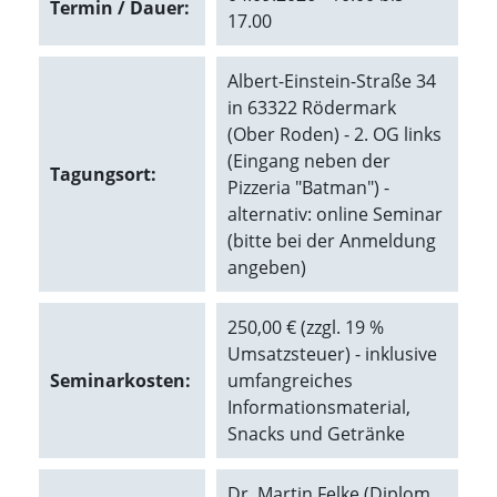
Termin / Dauer:
d
17.00
e
a
k
Albert-Einstein-Straße 34
t
in 63322 Rödermark
i
(Ober Roden) - 2. OG links
v
i
(Eingang neben der
Tagungsort:
e
Pizzeria "Batman") -
r
alternativ: online Seminar
t
(bitte bei der Anmeldung
w
e
angeben)
r
d
250,00 € (zzgl. 19 %
e
n
Umsatzsteuer) - inklusive
k
Seminarkosten:
umfangreiches
ö
Informationsmaterial,
n
Snacks und Getränke
n
e
n
Dr. Martin Felke (Diplom
.