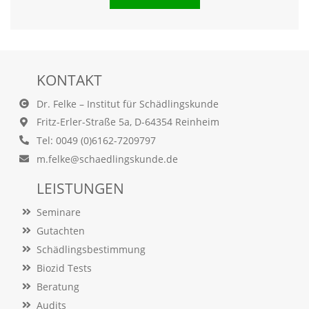
e
s
e
r
f
o
KONTAKT
r
d
Dr. Felke – Institut für Schädlingskunde
e
r
Fritz-Erler-Straße 5a, D-64354 Reinheim
l
Tel: 0049 (0)6162-7209797
i
m.felke@schaedlingskunde.de
c
h
LEISTUNGEN
,
d
Seminare
a
s
Gutachten
s
Schädlingsbestimmung
d
i
Biozid Tests
e
Beratung
s
e
Audits