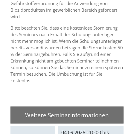
f
Gefahrstoffverordnung für die Anwendung von
o
Biozidprodukten im gewerblichen Bereich gefordert
r
wird.
d
e
Bitte beachten Sie, dass eine kostenlose Stornierung
r
des Seminars nach Erhalt der Schulungsunterlagen
l
i
nicht mehr möglich ist. Wenn die Schulungsunterlagen
c
bereits versandt wurden betragen die Stornokosten 50
h
% der Seminargebühren. Falls Sie aufgrund einer
e
Erkrankung nicht am gebuchten Seminar teilnehmen
n
können, so können Sie das Seminar zu einem späteren
C
Termin besuchen. Die Umbuchung ist für Sie
o
o
kostenlos.
k
i
e
s
n
Weitere Seminarinformationen
i
c
h
t
04.09.2026 - 10.00 bis