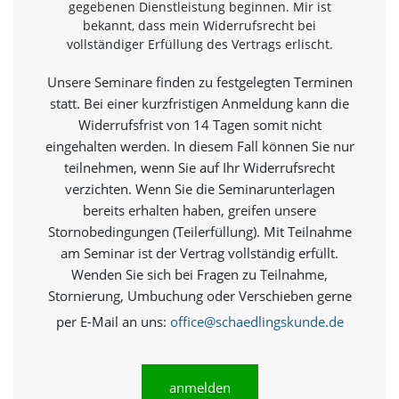
gegebenen Dienstleistung beginnen. Mir ist
a
bekannt, dass mein Widerrufsrecht bei
l
vollständiger Erfüllung des Vertrags erlischt.
t
e
s
Unsere Seminare finden zu festgelegten Terminen
i
statt. Bei einer kurzfristigen Anmeldung kann die
c
Widerrufsfrist von 14 Tagen somit nicht
h
eingehalten werden. In diesem Fall können Sie nur
t
b
teilnehmen, wenn Sie auf Ihr Widerrufsrecht
a
verzichten. Wenn Sie die Seminarunterlagen
r
bereits erhalten haben, greifen unsere
z
Stornobedingungen (Teilerfüllung). Mit Teilnahme
u
m
am Seminar ist der Vertrag vollständig erfüllt.
a
Wenden Sie sich bei Fragen zu Teilnahme,
c
Stornierung, Umbuchung oder Verschieben gerne
h
e
per E-Mail an uns:
office@schaedlingskunde.de
n
i
s
t
anmelden