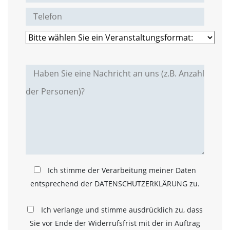
t
e
u
n
d
f
ü
r
S
i
e
o
p
t
i
m
i
e
Ich stimme der Verarbeitung meiner Daten
r
entsprechend der DATENSCHUTZERKLÄRUNG zu.
t
e
I
Ich verlange und stimme ausdrücklich zu, dass
n
Sie vor Ende der Widerrufsfrist mit der in Auftrag
h