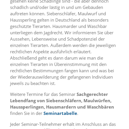
gesehen keine Schädlinge sind - die aber dennoch
i
e
schädlich und/oder lästig in und um Gebäuden
r
auftreten können. Siebenschläfer, Maulwurf und
e
Haussperling gelten in Deutschland als besonders
n
geschützte Tierarten. Hausmarder und Waschbär
w
unterliegen dem Jagdrecht. Wir informieren Sie über
o
Aussehen, Lebensweise und Schadpotenziel der
l
einzelnen Tierarten. Außerdem werden die jeweiligen
l
e
rechtlichen Aspekte ausführlich erläutert.
n
Abschließend geht es dann darum wie man die
.
einzelnen Tierarten in Übereinstimmung mit den
B
rechtlichen Bestimmungen fangen kann und was bei
i
der Wiederauswilderung der gefangenen Individuen
t
jeweils zu beachten ist.
t
e
Weitere Termine für das Seminar
Sachgerechter
b
e
Lebendfang von Siebenschläfern, Maulwürfen,
a
Haussperlingen, Hausmardern und Waschbären
c
finden Sie in der
Seminartabelle
.
h
t
Jeder Seminar-Teilnehmer erhält im Anschluss an das
e