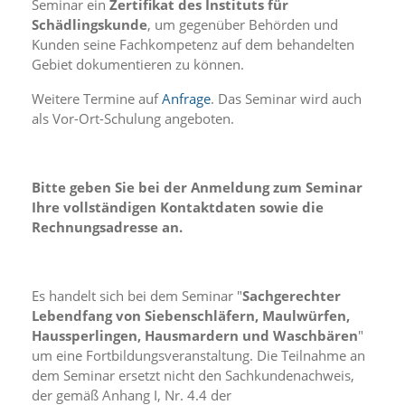
Seminar ein
Zertifikat des Instituts für
n
Schädlingskunde
, um gegenüber Behörden und
S
Kunden seine Fachkompetenz auf dem behandelten
i
e
Gebiet dokumentieren zu können.
,
d
Weitere Termine auf
Anfrage
. Das Seminar wird auch
a
als Vor-Ort-Schulung angeboten.
s
s
d
i
Bitte geben Sie bei der Anmeldung zum Seminar
e
Ihre vollständigen Kontaktdaten sowie die
t
Rechnungsadresse an.
e
c
h
n
Es handelt sich bei dem Seminar "
Sachgerechter
i
Lebendfang von Siebenschläfern, Maulwürfen,
s
Haussperlingen, Hausmardern und Waschbären
"
c
um eine Fortbildungsveranstaltung. Die Teilnahme an
h
e
dem Seminar ersetzt nicht den Sachkundenachweis,
r
der gemäß Anhang I, Nr. 4.4 der