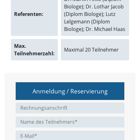
Biologe); Dr. Lothar Jacob
Marketing
Referenten:
(Diplom Biologe); Lutz
Lelgemann (Diplom
(Anzeigen
Biologe); Dr. Michael Haas
personalisierter
Werbung)
Max.
Maximal 20 Teilnehmer
Teilnehmerzahl:
U
m
p
e
r
s
o
Anmeldung / Reservierung
n
a
l
i
s
i
e
r