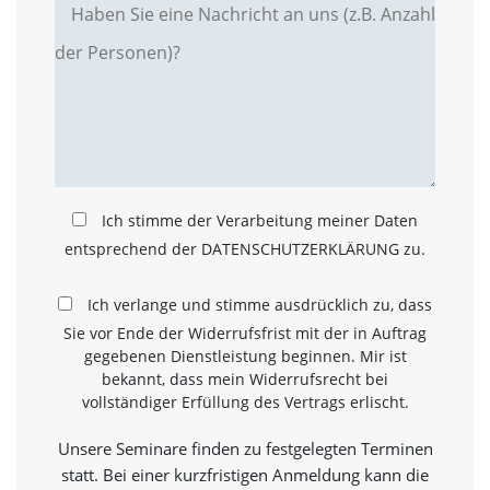
a
l
t
e
s
i
c
h
t
b
Ich stimme der Verarbeitung meiner Daten
a
r
entsprechend der DATENSCHUTZERKLÄRUNG zu.
z
u
Ich verlange und stimme ausdrücklich zu, dass
m
a
Sie vor Ende der Widerrufsfrist mit der in Auftrag
c
gegebenen Dienstleistung beginnen. Mir ist
h
bekannt, dass mein Widerrufsrecht bei
e
vollständiger Erfüllung des Vertrags erlischt.
n
i
Unsere Seminare finden zu festgelegten Terminen
s
t
statt. Bei einer kurzfristigen Anmeldung kann die