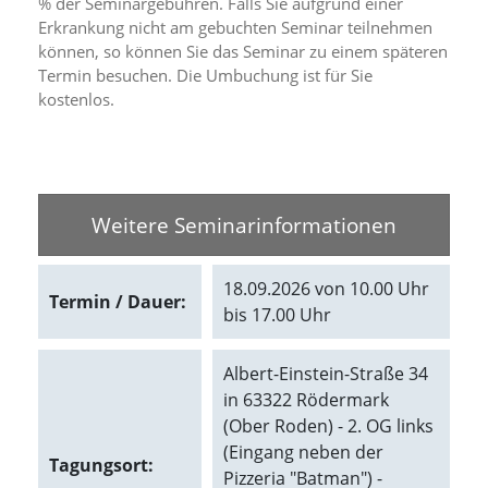
% der Seminargebühren. Falls Sie aufgrund einer
d
Erkrankung nicht am gebuchten Seminar teilnehmen
e
können, so können Sie das Seminar zu einem späteren
a
k
Termin besuchen. Die Umbuchung ist für Sie
t
kostenlos.
i
v
i
e
r
t
Weitere Seminarinformationen
w
e
r
18.09.2026 von 10.00 Uhr
Termin / Dauer:
d
bis 17.00 Uhr
e
n
k
Albert-Einstein-Straße 34
ö
in 63322 Rödermark
n
(Ober Roden) - 2. OG links
n
e
(Eingang neben der
Tagungsort:
n
Pizzeria "Batman") -
.