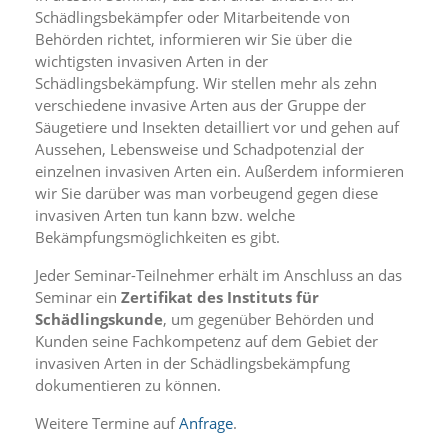
i
Schädlingsbekämpfer oder Mitarbeitende von
e
Behörden richtet, informieren wir Sie über die
r
wichtigsten invasiven Arten in der
e
n
Schädlingsbekämpfung. Wir stellen mehr als zehn
w
verschiedene invasive Arten aus der Gruppe der
o
Säugetiere und Insekten detailliert vor und gehen auf
l
Aussehen, Lebensweise und Schadpotenzial der
l
einzelnen invasiven Arten ein. Außerdem informieren
e
wir Sie darüber was man vorbeugend gegen diese
n
.
invasiven Arten tun kann bzw. welche
B
Bekämpfungsmöglichkeiten es gibt.
i
t
Jeder Seminar-Teilnehmer erhält im Anschluss an das
t
Seminar ein
Zertifikat des Instituts für
e
Schädlingskunde
, um gegenüber Behörden und
b
Kunden seine Fachkompetenz auf dem Gebiet der
e
invasiven Arten in der Schädlingsbekämpfung
a
dokumentieren zu können.
c
h
Weitere Termine auf
Anfrage
.
t
e