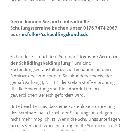
f
o
r
d
Gerne können Sie auch individuelle
e
Schulungstermine buchen unter 0176 7474 2067
r
l
oder
m.felke@schaedlingskunde.de
i
c
h
e
Es handelt sich bei dem Seminar "
Invasive Arten in
n
der Schädlingsbekämpfung
" um eine
C
Fortbildungsveranstaltung. Die Teilnahme an dem
o
Seminar ersetzt nicht den Sachkundenachweis, der
o
gemäß Anhang I, Nr. 4.4 der Gefahrstoffverordnung
k
für die Anwendung von Biozidprodukten im
i
gewerblichen Bereich gefordert wird.
e
s
Bitte beachten Sie, dass eine kostenlose Stornierung
n
i
des Seminars nach Erhalt der Schulungsunterlagen
c
nicht mehr möglich ist. Wenn die Schulungsunterlagen
h
bereits versandt wurden betragen die Stornokosten 50
t