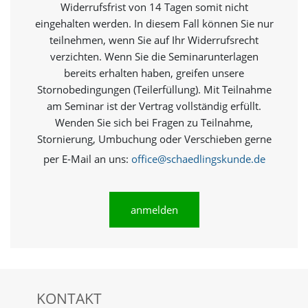
e
Widerrufsfrist von 14 Tagen somit nicht
s
eingehalten werden. In diesem Fall können Sie nur
e
teilnehmen, wenn Sie auf Ihr Widerrufsrecht
r
f
verzichten. Wenn Sie die Seminarunterlagen
o
bereits erhalten haben, greifen unsere
r
Stornobedingungen (Teilerfüllung). Mit Teilnahme
d
am Seminar ist der Vertrag vollständig erfüllt.
e
r
Wenden Sie sich bei Fragen zu Teilnahme,
l
Stornierung, Umbuchung oder Verschieben gerne
i
per E-Mail an uns:
office@schaedlingskunde.de
c
h
,
d
anmelden
a
s
s
d
i
e
s
KONTAKT
e