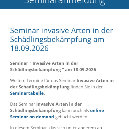
e
l
c
h
e
Seminar invasive Arten in der
C
Schädlingsbekämpfung am
o
o
18.09.2026
k
i
e
Seminar " Invasive Arten in der
a
Schädlingsbekämpfung " am 18.09.2026
r
t
Weitere Termine für das Seminar
Invasive Arten in
S
der Schädlingsbekämpfung
finden Sie in der
i
e
Seminartabelle
.
a
k
Das Seminar
Invasive Arten in der
z
Schädlingsbekämpfung
kann auch als
online
e
Seminar on demand
gebucht werden.
p
t
In diesem Seminar, das sich unter anderem an