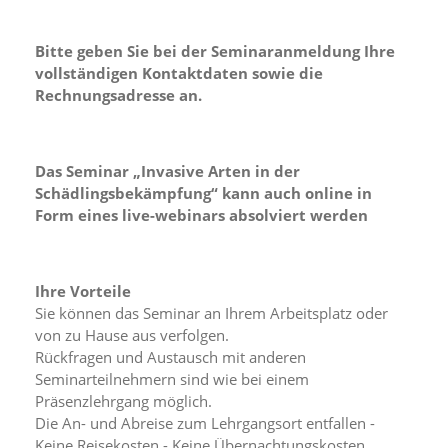
n
S
Bitte geben Sie bei der Seminaranmeldung Ihre
i
e
vollständigen Kontaktdaten sowie die
,
Rechnungsadresse an.
d
a
s
s
Das Seminar „Invasive Arten in der
d
Schädlingsbekämpfung“
kann auch online in
i
Form eines live-webinars absolviert werden
e
t
e
c
Ihre Vorteile
h
Sie können das Seminar an Ihrem Arbeitsplatz oder
n
von zu Hause aus verfolgen.
i
s
Rückfragen und Austausch mit anderen
c
Seminarteilnehmern sind wie bei einem
h
Präsenzlehrgang möglich.
e
Die An- und Abreise zum Lehrgangsort entfallen -
r
Keine Reisekosten - Keine Übernachtungskosten.