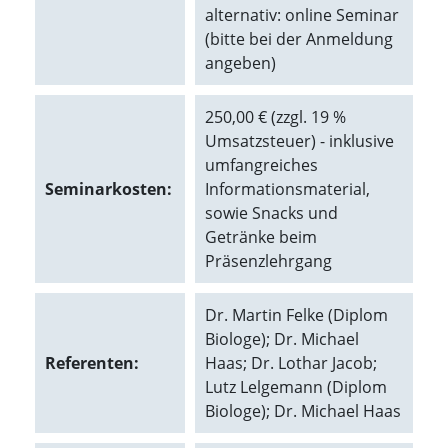
alternativ: online Seminar
(bitte bei der Anmeldung
Marketing
angeben)
(Anzeigen
personalisierter
250,00 € (zzgl. 19 %
Umsatzsteuer) - inklusive
Werbung)
umfangreiches
U
Seminarkosten:
Informationsmaterial,
m
p
sowie Snacks und
e
Getränke beim
r
Präsenzlehrgang
s
o
n
Dr. Martin Felke (Diplom
a
Biologe); Dr. Michael
l
i
Referenten:
Haas; Dr. Lothar Jacob;
s
Lutz Lelgemann (Diplom
i
Biologe); Dr. Michael Haas
e
r