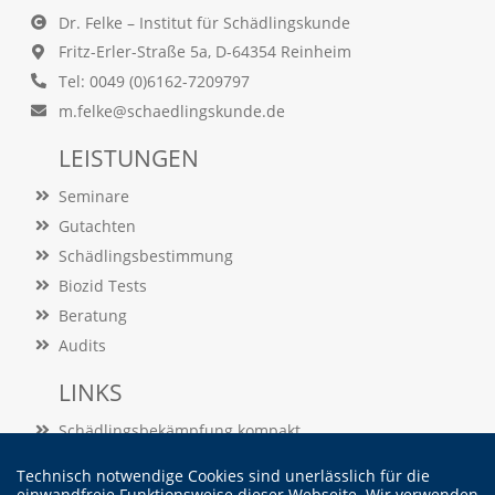
O
Dr. Felke – Institut für Schädlingskunde
p
Fritz-Erler-Straße 5a, D-64354 Reinheim
t
i
Tel: 0049 (0)6162-7209797
o
m.felke@schaedlingskunde.de
n
a
LEISTUNGEN
u
s
Seminare
g
e
Gutachten
w
Schädlingsbestimmung
ä
Biozid Tests
h
l
Beratung
t
Audits
i
s
LINKS
t
.
Schädlingsbekämpfung kompakt
D
a
Schädlingslexikon
s
Technisch notwendige Cookies sind unerlässlich für die
Veröffentlichungen
einwandfreie Funktionsweise dieser Webseite. Wir verwenden