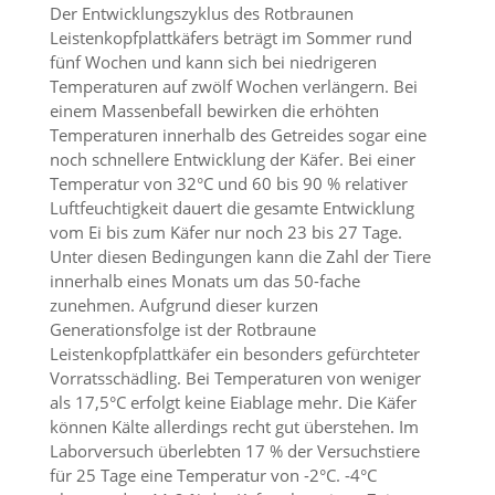
t
Der Entwicklungszyklus des Rotbraunen
e
Leistenkopfplattkäfers beträgt im Sommer rund
u
fünf Wochen und kann sich bei niedrigeren
n
Temperaturen auf zwölf Wochen verlängern. Bei
d
einem Massenbefall bewirken die erhöhten
f
ü
Temperaturen innerhalb des Getreides sogar eine
r
noch schnellere Entwicklung der Käfer. Bei einer
S
Temperatur von 32°C und 60 bis 90 % relativer
i
Luftfeuchtigkeit dauert die gesamte Entwicklung
e
vom Ei bis zum Käfer nur noch 23 bis 27 Tage.
o
Unter diesen Bedingungen kann die Zahl der Tiere
p
innerhalb eines Monats um das 50-fache
t
i
zunehmen. Aufgrund dieser kurzen
m
Generationsfolge ist der Rotbraune
i
Leistenkopfplattkäfer ein besonders gefürchteter
e
Vorratsschädling. Bei Temperaturen von weniger
r
als 17,5°C erfolgt keine Eiablage mehr. Die Käfer
t
können Kälte allerdings recht gut überstehen. Im
e
I
Laborversuch überlebten 17 % der Versuchstiere
n
für 25 Tage eine Temperatur von -2°C. -4°C
h