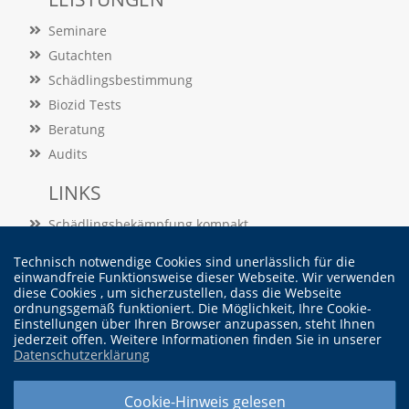
k
i
Seminare
n
g
Gutachten
,
Schädlingsbestimmung
u
Biozid Tests
m
z
Beratung
u
Audits
a
n
LINKS
a
l
Schädlingsbekämpfung kompakt
y
s
Schädlingslexikon
Technisch notwendige Cookies sind unerlässlich für die
i
Veröffentlichungen
einwandfreie Funktionsweise dieser Webseite. Wir verwenden
e
diese Cookies , um sicherzustellen, dass die Webseite
r
ordnungsgemäß funktioniert. Die Möglichkeit, Ihre Cookie-
Vertrag widerrufen
e
Einstellungen über Ihren Browser anzupassen, steht Ihnen
n
jederzeit offen. Weitere Informationen finden Sie in unserer
,
Datenschutzerklärung
w
© Dr. Martin Felke - Institut für Schädlingskunde
i
Cookie-Hinweis gelesen
e
Widerrufsbelehrung |
Cookieeinstellung ändern |
Datenschutzerklärung |