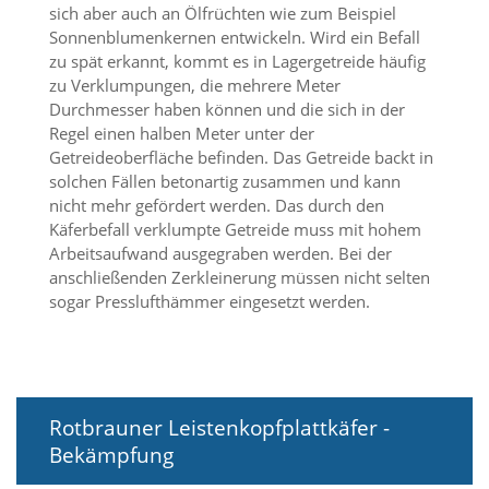
e
sich aber auch an Ölfrüchten wie zum Beispiel
s
Sonnenblumenkernen entwickeln. Wird ein Befall
e
zu spät erkannt, kommt es in Lagergetreide häufig
r
zu Verklumpungen, die mehrere Meter
f
o
Durchmesser haben können und die sich in der
r
Regel einen halben Meter unter der
d
Getreideoberfläche befinden. Das Getreide backt in
e
solchen Fällen betonartig zusammen und kann
r
nicht mehr gefördert werden. Das durch den
l
Käferbefall verklumpte Getreide muss mit hohem
i
Arbeitsaufwand ausgegraben werden. Bei der
c
h
anschließenden Zerkleinerung müssen nicht selten
,
sogar Presslufthämmer eingesetzt werden.
d
a
s
s
d
i
Rotbrauner Leistenkopfplattkäfer -
e
Bekämpfung
s
e