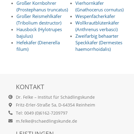
Großer Kornbohrer
Vierhornkäfer
a
(Prostephanus truncatus)
(Gnathocerus cornutus)
l
e
Großer Reismehlkäfer
Wespenfächerkäfer
s
(Tribolium destructor)
Wollkrautblütenkäfer
,
Hausbock (Hylotrupes
(Anthrenus verbasci)
a
bajulus)
Zweifarbig behaarter
n
Hefekäfer (Dienerella
Speckkäfer (Dermestes
o
filum)
haemorrhoidalis)
n
y
m
i
s
i
e
KONTAKT
r
t
Dr. Felke – Institut für Schädlingskunde
e
Fritz-Erler-Straße 5a, D-64354 Reinheim
s
T
Tel: 0049 (0)6162-7209797
r
m.felke@schaedlingskunde.de
a
c
LEISTUNGEN