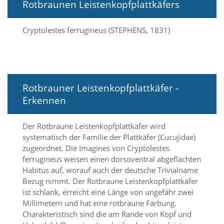
i
Rotbraunen Leistenkopfplattkäfers
e
r
Cryptolestes ferrugineus (STEPHENS, 1831)
e
n
w
o
l
l
Rotbrauner Leistenkopfplattkäfer -
e
n
Erkennen
.
B
Der Rotbraune Leistenkopfplattkäfer wird
i
t
systematisch der Familie der Plattkäfer (Cucujidae)
t
zugeordnet. Die Imagines von Cryptolestes
e
ferrugineus weisen einen dorsoventral abgeflachten
b
Habitus auf, worauf auch der deutsche Trivialname
e
Bezug nimmt. Der Rotbraune Leistenkopfplattkäfer
a
ist schlank, erreicht eine Länge von ungefähr zwei
c
h
Millimetern und hat eine rotbraune Färbung.
t
Charakteristisch sind die am Rande von Kopf und
e