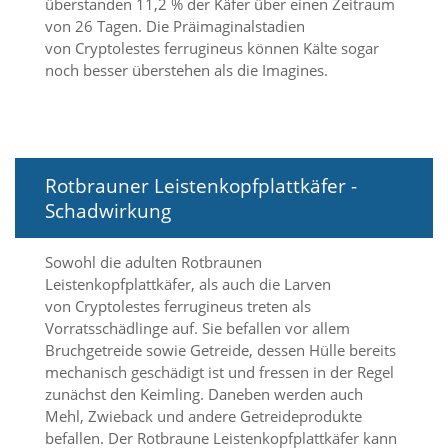
überstanden 11,2 % der Käfer über einen Zeitraum
a
von 26 Tagen. Die Präimaginalstadien
l
von Cryptolestes ferrugineus können Kälte sogar
t
noch besser überstehen als die Imagines.
e
s
i
c
h
t
Rotbrauner Leistenkopfplattkäfer -
b
a
Schadwirkung
r
z
Sowohl die adulten Rotbraunen
u
m
Leistenkopfplattkäfer, als auch die Larven
a
von Cryptolestes ferrugineus treten als
c
Vorratsschädlinge auf. Sie befallen vor allem
h
Bruchgetreide sowie Getreide, dessen Hülle bereits
e
mechanisch geschädigt ist und fressen in der Regel
n
zunächst den Keimling. Daneben werden auch
i
s
Mehl, Zwieback und andere Getreideprodukte
t
befallen. Der Rotbraune Leistenkopfplattkäfer kann