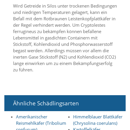
O
Wird Getreide in Silos unter trockenen Bedingungen
p
und niedrigen Temperaturen gelagert, kann ein
t
Befall mit dem Rotbraunen Leistenkopfplattkäfer in
i
der Regel verhindert werden. Um Cryptolestes
o
n
ferrugineus zu bekämpfen können befallene
a
Lebensmittel in gasdichten Containern mit
u
Stickstoff, Kohlendioxid und Phosphorwasserstoff
s
begast werden. Allerdings müssen vor allem die
g
inerten Gase Stickstoff (N2) und Kohlendioxid (CO2)
e
lange einwirken um zu einem Bekämpfungserfolg
w
zu führen.
ä
h
l
t
i
s
Ähnliche Schädlingsarten
t
.
D
Amerikanischer
Himmelblauer Blattkäfer
a
Reismehlkäfer (Tribolium
(Chrysolina coerulans)
s
confusum)
Kartoffelkäfer