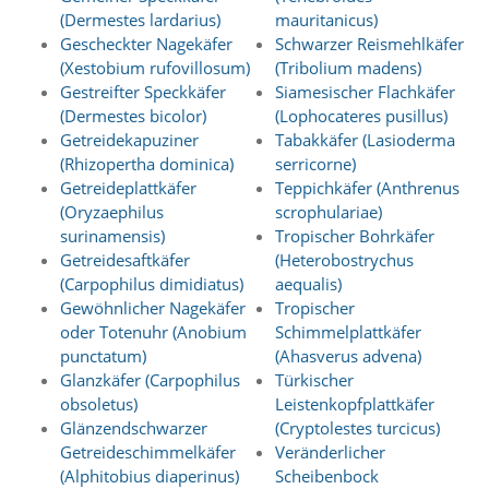
Statistik
(Dermestes lardarius)
mauritanicus)
Gescheckter Nagekäfer
Schwarzer Reismehlkäfer
(Optimierung
(Xestobium rufovillosum)
(Tribolium madens)
der
Gestreifter Speckkäfer
Siamesischer Flachkäfer
(Dermestes bicolor)
(Lophocateres pusillus)
Inhalte)
Getreidekapuziner
Tabakkäfer (Lasioderma
W
(Rhizopertha dominica)
serricorne)
i
Getreideplattkäfer
Teppichkäfer (Anthrenus
r
(Oryzaephilus
scrophulariae)
n
u
surinamensis)
Tropischer Bohrkäfer
t
Getreidesaftkäfer
(Heterobostrychus
z
(Carpophilus dimidiatus)
aequalis)
e
Gewöhnlicher Nagekäfer
Tropischer
n
oder Totenuhr (Anobium
Schimmelplattkäfer
f
punctatum)
(Ahasverus advena)
u
Glanzkäfer (Carpophilus
Türkischer
n
k
obsoletus)
Leistenkopfplattkäfer
t
Glänzendschwarzer
(Cryptolestes turcicus)
i
Getreideschimmelkäfer
Veränderlicher
o
(Alphitobius diaperinus)
Scheibenbock
n