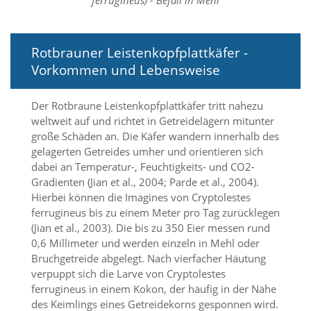
ferrugineus) - Befall in Mehl
Marketing
Rotbrauner Leistenkopfplattkäfer -
(Anzeigen
Vorkommen und Lebensweise
personalisierter
Werbung)
Der Rotbraune Leistenkopfplattkäfer tritt nahezu
U
weltweit auf und richtet in Getreidelägern mitunter
m
große Schäden an. Die Käfer wandern innerhalb des
p
gelagerten Getreides umher und orientieren sich
e
dabei an Temperatur-, Feuchtigkeits- und CO2-
r
Gradienten (Jian et al., 2004; Parde et al., 2004).
s
Hierbei können die Imagines von Cryptolestes
o
n
ferrugineus bis zu einem Meter pro Tag zurücklegen
a
(Jian et al., 2003). Die bis zu 350 Eier messen rund
l
0,6 Millimeter und werden einzeln in Mehl oder
i
Bruchgetreide abgelegt. Nach vierfacher Häutung
s
verpuppt sich die Larve von Cryptolestes
i
ferrugineus in einem Kokon, der häufig in der Nähe
e
r
des Keimlings eines Getreidekorns gesponnen wird.