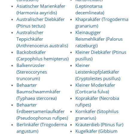
A
Asiatischer Marienkäfer
(Leptinotarsa
k
t
(Harmonia axyridis)
decemlineata)
i
Australischer Diebkäfer
Khaprakäfer (Trogoderma
v
(Ptinus tectus)
granarium)
i
Australischer
Kleinäugiger
e
Teppichkäfer
Reismehlkäfer (Palorus
r
(Anthrenocerus australis)
ratzeburgi)
e
n
Backobstkäfer
Kleiner Diebkäfer (Ptinus
d
(Carpophilus hemipterus)
pusillus)
i
Balkenrüssler
Kleiner
e
(Stereocorynes
Leistenkopfplattkäfer
s
truncorum)
(Cryptolestes pusillus)
e
Behaarter
Kleiner Moderkäfer
r
C
Baumschwammkäfer
(Corticaria fulva)
o
(Typhaea stercorea)
Koprakäfer (Necrobia
o
Behaarter
rufipes)
k
Erdbeersamenlaufkäfer
Kornkäfer (Sitophilus
i
(Pseudoophonus rufipes)
granarius)
e
Berlinkäfer (Trogoderma
Kräuterdieb (Ptinus fur)
a
angustum)
Kugelkäfer (Gibbium
r