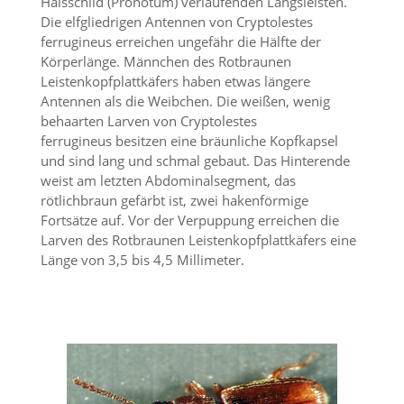
Halsschild (Pronotum) verlaufenden Längsleisten.
n
Die elfgliedrigen Antennen von Cryptolestes
S
ferrugineus erreichen ungefähr die Hälfte der
i
Körperlänge. Männchen des Rotbraunen
e
,
Leistenkopfplattkäfers haben etwas längere
d
Antennen als die Weibchen. Die weißen, wenig
a
behaarten Larven von Cryptolestes
s
ferrugineus besitzen eine bräunliche Kopfkapsel
s
und sind lang und schmal gebaut. Das Hinterende
d
weist am letzten Abdominalsegment, das
i
rötlichbraun gefärbt ist, zwei hakenförmige
e
t
Fortsätze auf. Vor der Verpuppung erreichen die
e
Larven des Rotbraunen Leistenkopfplattkäfers eine
c
Länge von 3,5 bis 4,5 Millimeter.
h
n
i
s
c
h
e
r