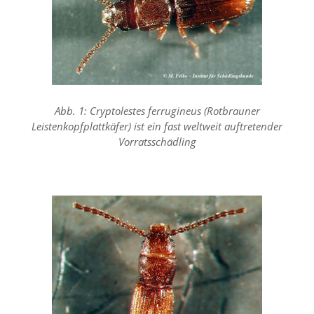
f
o
r
d
e
r
l
i
c
Abb. 1: Cryptolestes ferrugineus (Rotbrauner
h
Leistenkopfplattkäfer) ist ein fast weltweit auftretender
e
Vorratsschädling
n
C
o
o
k
i
e
s
n
i
c
h
t