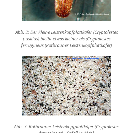
d
e
a
k
t
i
Abb. 2: Der Kleine Leistenkopfplattkäfer (Cryptolestes
v
pusillus) bleibt etwas kleiner als (Cryptolestes
i
ferrugineus (Rotbrauner Leistenkopfplattkäfer)
e
r
t
w
e
r
d
e
n
k
ö
n
n
e
Abb. 3: Rotbrauner Leistenkopfplattkäfer (Cryptolestes
n
.