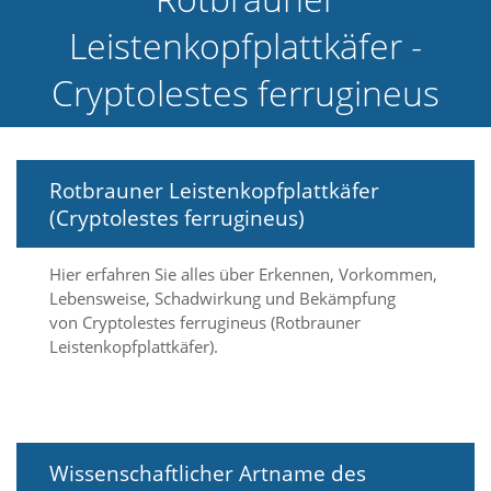
e
Leistenkopfplattkäfer -
l
c
Cryptolestes ferrugineus
h
e
C
o
o
k
Rotbrauner Leistenkopfplattkäfer
i
(Cryptolestes ferrugineus)
e
a
r
Hier erfahren Sie alles über Erkennen, Vorkommen,
t
Lebensweise, Schadwirkung und Bekämpfung
S
von Cryptolestes ferrugineus (Rotbrauner
i
Leistenkopfplattkäfer).
e
a
k
z
e
p
Wissenschaftlicher Artname des
t