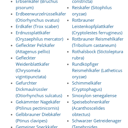
Erbsenkäfer (Bruchus
constricta)
e
pisorum)
Reiskäfer (Sitophilus
r
Erdbeerwurzelrüsselkäfer
oryzae)
S
(Otiorhynchus ovatus)
Rotbrauner
t
Erdkäfer (Trox scaber)
Leistenkopfplattkäfer
a
t
Erdnussplattkäfer
(Cryptolestes ferrugineus)
i
(Oryzaephilus mercator)
Rotbrauner Reismehlkäfer
s
Gefleckter Pelzkäfer
(Tribolium castaneum)
t
(Attagenus pellio)
Rothalsbock (Stictoleptura
i
Gefleckter
rubra)
k
Weidenblattkäfer
Rundköpfiger
c
o
(Chrysomela
Reismehlkäfer (Latheticus
o
vigintipunctata)
oryzae)
k
Gefurchter
Schimmelkäfer
i
Dickmaulrüssler
(Cryptophagus)
e
(Otiorhynchus sulcatus)
Sinoxylon senegalense
s
Gekämmter Nagekäfer
Speisebohnenkäfer
e
(Ptilinus pectinicornis)
(Acanthoscelides
i
n
Gelbbrauner Diebkäfer
obtectus)
.
(Ptinus clavipes)
Schwarzer Getreidenager
Gemeiner Speckkäfer
(Tenebroides