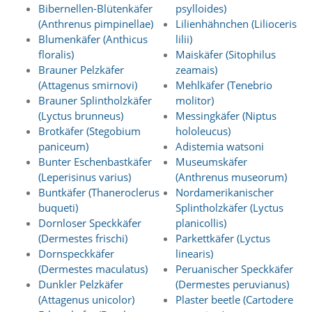
t
Bibernellen-Blütenkäfer
psylloides)
s
(Anthrenus pimpinellae)
Lilienhähnchen (Lilioceris
c
Blumenkäfer (Anthicus
lilii)
h
floralis)
Maiskäfer (Sitophilus
l
Brauner Pelzkäfer
zeamais)
i
(Attagenus smirnovi)
Mehlkäfer (Tenebrio
e
ß
Brauner Splintholzkäfer
molitor)
t
(Lyctus brunneus)
Messingkäfer (Niptus
d
Brotkäfer (Stegobium
hololeucus)
i
paniceum)
Adistemia watsoni
e
Bunter Eschenbastkäfer
Museumskäfer
A
(Leperisinus varius)
(Anthrenus museorum)
k
t
Buntkäfer (Thaneroclerus
Nordamerikanischer
i
buqueti)
Splintholzkäfer (Lyctus
v
Dornloser Speckkäfer
planicollis)
i
(Dermestes frischi)
Parkettkäfer (Lyctus
e
Dornspeckkäfer
linearis)
r
(Dermestes maculatus)
Peruanischer Speckkäfer
u
Dunkler Pelzkäfer
(Dermestes peruvianus)
n
g
(Attagenus unicolor)
Plaster beetle (Cartodere
d