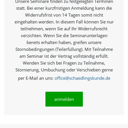
Unsere Seminare finden zu festgelegten Terminen
O
statt. Bei einer kurzfristigen Anmeldung kann die
p
t
Widerrufsfrist von 14 Tagen somit nicht
i
eingehalten werden. In diesem Fall können Sie nur
o
teilnehmen, wenn Sie auf Ihr Widerrufsrecht
n
verzichten. Wenn Sie die Seminarunterlagen
a
u
bereits erhalten haben, greifen unsere
s
Stornobedingungen (Teilerfüllung). Mit Teilnahme
g
am Seminar ist der Vertrag vollständig erfüllt.
e
Wenden Sie sich bei Fragen zu Teilnahme,
w
ä
Stornierung, Umbuchung oder Verschieben gerne
h
per E-Mail an uns:
office@schaedlingskunde.de
l
t
i
s
anmelden
t
.
D
a
s