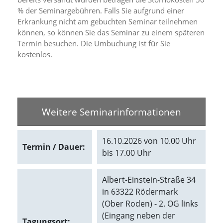
% der Seminargebühren. Falls Sie aufgrund einer
Marketing
Erkrankung nicht am gebuchten Seminar teilnehmen
können, so können Sie das Seminar zu einem späteren
(Anzeigen
Termin besuchen. Die Umbuchung ist für Sie
personalisierter
kostenlos.
Werbung)
U
m
p
Weitere Seminarinformationen
e
r
s
16.10.2026 von 10.00 Uhr
o
Termin / Dauer:
n
bis 17.00 Uhr
a
l
Albert-Einstein-Straße 34
i
s
in 63322 Rödermark
i
(Ober Roden) - 2. OG links
e
(Eingang neben der
r
Tagungsort: