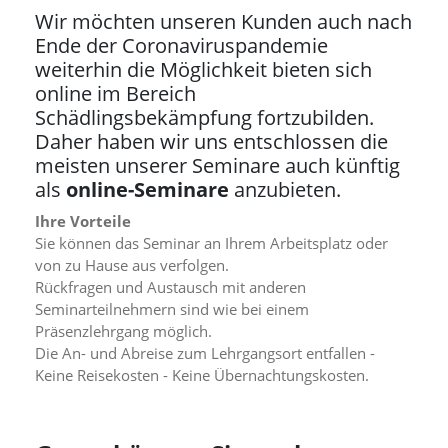
f
Wir möchten unseren Kunden auch nach
o
r
Ende der Coronaviruspandemie
d
weiterhin die Möglichkeit bieten sich
e
online im Bereich
r
Schädlingsbekämpfung fortzubilden.
l
i
Daher haben wir uns entschlossen die
c
meisten unserer Seminare auch künftig
h
als
online-Seminare
anzubieten.
e
n
Ihre Vorteile
C
Sie können das Seminar an Ihrem Arbeitsplatz oder
o
von zu Hause aus verfolgen.
o
Rückfragen und Austausch mit anderen
k
i
Seminarteilnehmern sind wie bei einem
e
Präsenzlehrgang möglich.
s
Die An- und Abreise zum Lehrgangsort entfallen -
n
Keine Reisekosten - Keine Übernachtungskosten.
i
c
h
t