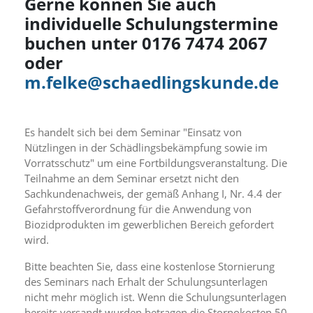
Gerne können Sie auch
d
individuelle Schulungstermine
e
a
buchen unter 0176 7474 2067
k
oder
t
i
m.felke@schaedlingskunde.de
v
i
e
r
Es handelt sich bei dem Seminar "Einsatz von
t
Nützlingen in der Schädlingsbekämpfung sowie im
w
Vorratsschutz" um eine Fortbildungsveranstaltung. Die
e
Teilnahme an dem Seminar ersetzt nicht den
r
d
Sachkundenachweis, der gemäß Anhang I, Nr. 4.4 der
e
Gefahrstoffverordnung für die Anwendung von
n
Biozidprodukten im gewerblichen Bereich gefordert
k
wird.
ö
n
Bitte beachten Sie, dass eine kostenlose Stornierung
n
des Seminars nach Erhalt der Schulungsunterlagen
e
nicht mehr möglich ist. Wenn die Schulungsunterlagen
n
bereits versandt wurden betragen die Stornokosten 50
.