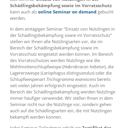
i
Schädlingsbekämpfung sowie im Vorratsschutz
e
kann auch als
online Seminar on demand
gebucht
r
e
werden.
n
w
In dem eintägigen Seminar "Einsatz von Nützlingen in
o
der Schädlingsbekämpfung sowie im Vorratsschutz"
l
stellen wir Ihnen alle Nützlingsarten vor, die im
l
Bereich der Schädlingsbekämpfung sowie im
e
Vorratsschutz eingesetzt werden können. Im Bereich
n
des Vorratsschutzes werden Nützlinge wie die
.
Mehlmottenschlupfwespe (
Habrobracon hebetor
), die
B
i
Lagererzwespe (
Lariophagus distinguendus
) oder die
t
Schlupfwespenart
Trichogramma evanescens
bereits
t
seit vielen Jahren erfolgreich eingesetzt. Auch im
e
Bereich der Schädlingsbekämpfung werden Nützlinge
b
immer häufiger verwendet. Wir stellen Ihnen in dem
e
Seminar nicht nur die Nützlinge vor, sondern gehen
a
c
auch auf die Schädlingsarten ein, die mit Nützlingen
h
bekämpft werden können.
t
e
Jeder Seminar-Teilnehmer erhält ein
Zertifikat des