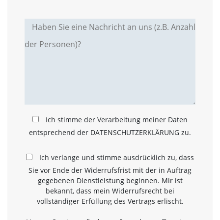
e
s
e
r
f
o
r
d
e
r
l
i
c
Ich stimme der Verarbeitung meiner Daten
h
entsprechend der DATENSCHUTZERKLÄRUNG zu.
,
d
a
Ich verlange und stimme ausdrücklich zu, dass
s
s
Sie vor Ende der Widerrufsfrist mit der in Auftrag
d
gegebenen Dienstleistung beginnen. Mir ist
i
bekannt, dass mein Widerrufsrecht bei
e
vollständiger Erfüllung des Vertrags erlischt.
s
e