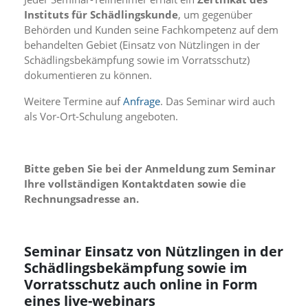
n
Instituts für Schädlingskunde
, um gegenüber
S
Behörden und Kunden seine Fachkompetenz auf dem
i
behandelten Gebiet (Einsatz von Nützlingen in der
e
Schädlingsbekämpfung sowie im Vorratsschutz)
,
d
dokumentieren zu können.
a
s
Weitere Termine auf
Anfrage
. Das Seminar wird auch
s
als Vor-Ort-Schulung angeboten.
d
i
e
t
Bitte geben Sie bei der Anmeldung zum Seminar
e
Ihre vollständigen Kontaktdaten sowie die
c
Rechnungsadresse an.
h
n
i
s
Seminar Einsatz von Nützlingen in der
c
Schädlingsbekämpfung sowie im
h
Vorratsschutz auch online in Form
e
r
eines live-webinars