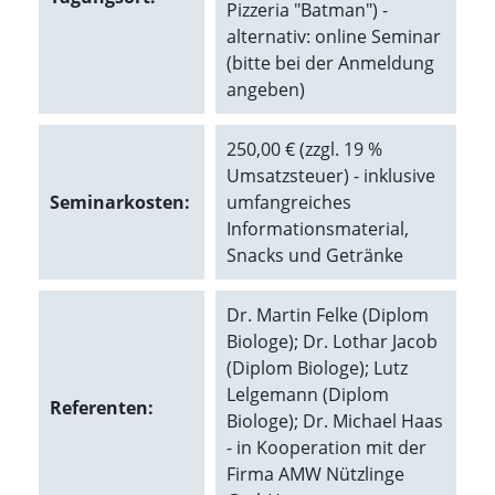
t
Pizzeria "Batman") -
e
alternativ: online Seminar
u
(bitte bei der Anmeldung
n
angeben)
d
f
ü
250,00 € (zzgl. 19 %
r
Umsatzsteuer) - inklusive
S
i
Seminarkosten:
umfangreiches
e
Informationsmaterial,
o
Snacks und Getränke
p
t
i
Dr. Martin Felke (Diplom
m
Biologe); Dr. Lothar Jacob
i
e
(Diplom Biologe); Lutz
r
Lelgemann (Diplom
Referenten:
t
Biologe); Dr. Michael Haas
e
- in Kooperation mit der
I
n
Firma AMW Nützlinge
h