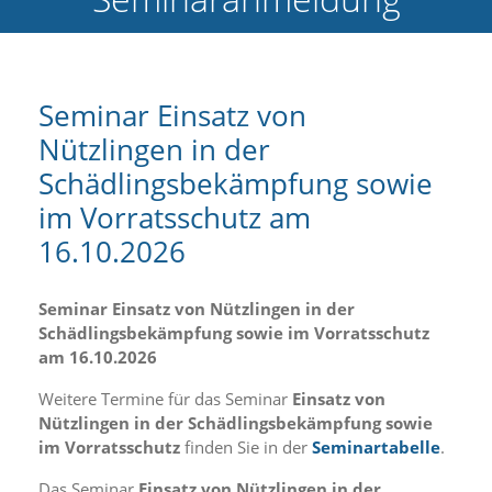
e
l
c
h
e
Seminar Einsatz von
C
Nützlingen in der
o
o
Schädlingsbekämpfung sowie
k
i
im Vorratsschutz am
e
16.10.2026
a
r
t
Seminar Einsatz von Nützlingen in der
S
i
Schädlingsbekämpfung sowie im Vorratsschutz
e
am 16.10.2026
a
k
Weitere Termine für das Seminar
Einsatz von
z
Nützlingen in der Schädlingsbekämpfung sowie
e
im Vorratsschutz
finden Sie in der
Seminartabelle
.
p
t
Das Seminar
Einsatz von Nützlingen in der