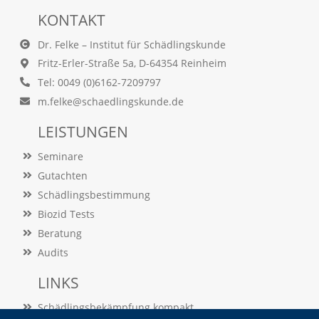
A
k
KONTAKT
t
i
Dr. Felke – Institut für Schädlingskunde
v
Fritz-Erler-Straße 5a, D-64354 Reinheim
i
e
Tel: 0049 (0)6162-7209797
r
m.felke@schaedlingskunde.de
e
n
LEISTUNGEN
d
i
Seminare
e
Gutachten
s
e
Schädlingsbestimmung
r
Biozid Tests
C
o
Beratung
o
Audits
k
i
LINKS
e
a
Schädlingsbekämpfung kompakt
r