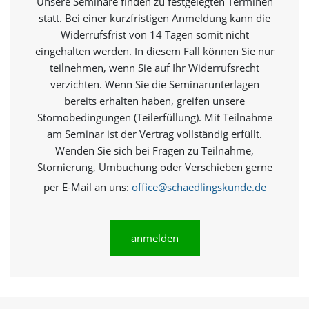
Unsere Seminare finden zu festgelegten Terminen
e
s
statt. Bei einer kurzfristigen Anmeldung kann die
e
Widerrufsfrist von 14 Tagen somit nicht
r
eingehalten werden. In diesem Fall können Sie nur
f
teilnehmen, wenn Sie auf Ihr Widerrufsrecht
o
r
verzichten. Wenn Sie die Seminarunterlagen
d
bereits erhalten haben, greifen unsere
e
Stornobedingungen (Teilerfüllung). Mit Teilnahme
r
am Seminar ist der Vertrag vollständig erfüllt.
l
i
Wenden Sie sich bei Fragen zu Teilnahme,
c
Stornierung, Umbuchung oder Verschieben gerne
h
,
per E-Mail an uns:
office@schaedlingskunde.de
d
a
s
anmelden
s
d
i
e
s
e