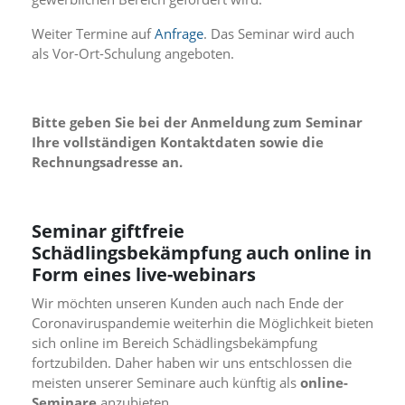
n
S
Weiter Termine auf
Anfrage
. Das Seminar wird auch
i
als Vor-Ort-Schulung angeboten.
e
,
d
a
Bitte geben Sie bei der Anmeldung zum Seminar
s
Ihre vollständigen Kontaktdaten sowie die
s
Rechnungsadresse an.
d
i
e
t
Seminar giftfreie
e
Schädlingsbekämpfung auch online in
c
h
Form eines live-webinars
n
Wir möchten unseren Kunden auch nach Ende der
i
s
Coronaviruspandemie weiterhin die Möglichkeit bieten
c
sich online im Bereich Schädlingsbekämpfung
h
fortzubilden. Daher haben wir uns entschlossen die
e
meisten unserer Seminare auch künftig als
online-
r
Seminare
anzubieten.