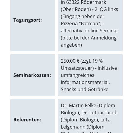
in 63322 Rödermark
(Ober Roden) - 2. OG links
Marketing
(Eingang neben der
Tagungsort:
(Anzeigen
Pizzeria "Batman") -
alternativ: online Seminar
personalisierter
(bitte bei der Anmeldung
Werbung)
angeben)
U
m
250,00 € (zzgl. 19 %
p
e
Umsatzsteuer) - inklusive
r
Seminarkosten:
umfangreiches
s
Informationsmaterial,
o
Snacks und Getränke
n
a
l
Dr. Martin Felke (Diplom
i
Biologe); Dr. Lothar Jacob
s
i
Referenten:
(Diplom Biologe); Lutz
e
Lelgemann (Diplom
r