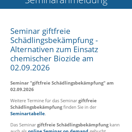
e
l
c
h
e
Seminar giftfreie
C
Schädlingsbekämpfung -
o
o
Alternativen zum Einsatz
k
i
chemischer Biozide am
e
02.09.2026
a
r
t
Seminar "giftfreie Schädlingsbekämpfung" am
S
i
02.09.2026
e
a
Weitere Termine für das Seminar
giftfreie
k
Schädlingsbekämpfung
finden Sie in der
z
Seminartabelle
.
e
p
Das Seminar
giftfreie Schädlingsbekämpfung
kann
t
auch als
online Seminar on demand
gebucht