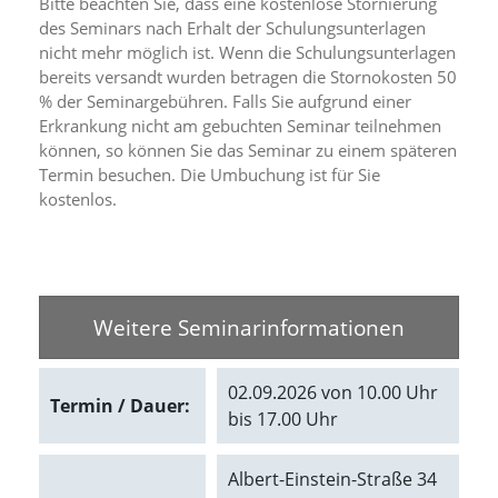
Bitte beachten Sie, dass eine kostenlose Stornierung
d
des Seminars nach Erhalt der Schulungsunterlagen
e
nicht mehr möglich ist. Wenn die Schulungsunterlagen
a
k
bereits versandt wurden betragen die Stornokosten 50
t
% der Seminargebühren. Falls Sie aufgrund einer
i
Erkrankung nicht am gebuchten Seminar teilnehmen
v
können, so können Sie das Seminar zu einem späteren
i
Termin besuchen. Die Umbuchung ist für Sie
e
kostenlos.
r
t
w
e
r
d
Weitere Seminarinformationen
e
n
k
02.09.2026 von 10.00 Uhr
ö
Termin / Dauer:
n
bis 17.00 Uhr
n
e
n
Albert-Einstein-Straße 34
.