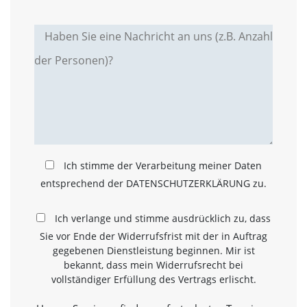
a
l
t
e
s
i
c
h
t
b
a
r
Ich stimme der Verarbeitung meiner Daten
z
u
entsprechend der DATENSCHUTZERKLÄRUNG zu.
m
a
Ich verlange und stimme ausdrücklich zu, dass
c
h
Sie vor Ende der Widerrufsfrist mit der in Auftrag
e
gegebenen Dienstleistung beginnen. Mir ist
n
bekannt, dass mein Widerrufsrecht bei
i
vollständiger Erfüllung des Vertrags erlischt.
s
t