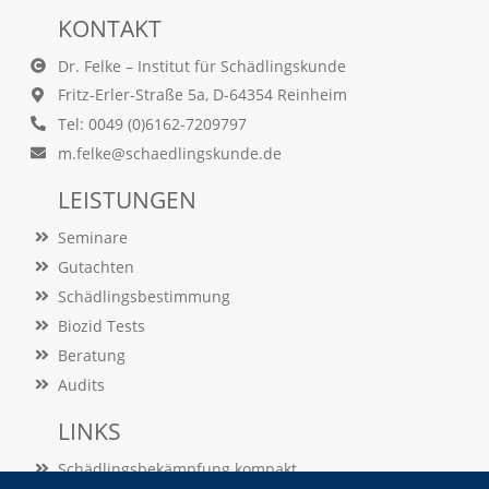
O
KONTAKT
p
t
Dr. Felke – Institut für Schädlingskunde
i
Fritz-Erler-Straße 5a, D-64354 Reinheim
o
n
Tel: 0049 (0)6162-7209797
a
m.felke@schaedlingskunde.de
u
s
LEISTUNGEN
g
e
Seminare
w
ä
Gutachten
h
Schädlingsbestimmung
l
t
Biozid Tests
i
Beratung
s
Audits
t
.
LINKS
D
a
Schädlingsbekämpfung kompakt
s