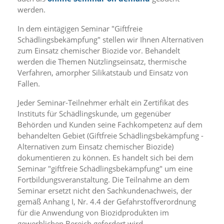
i
werden.
e
r
In dem eintägigen Seminar "Giftfreie
e
Schädlingsbekämpfung" stellen wir Ihnen Alternativen
n
w
zum Einsatz chemischer Biozide vor. Behandelt
o
werden die Themen Nützlingseinsatz, thermische
l
Verfahren, amorpher Silikatstaub und Einsatz von
l
Fallen.
e
n
Jeder Seminar-Teilnehmer erhält ein Zertifikat des
.
Instituts für Schädlingskunde, um gegenüber
B
Behörden und Kunden seine Fachkompetenz auf dem
i
behandelten Gebiet (Giftfreie Schädlingsbekämpfung -
t
t
Alternativen zum Einsatz chemischer Biozide)
e
dokumentieren zu können. Es handelt sich bei dem
b
Seminar "giftfreie Schädlingsbekämpfung" um eine
e
Fortbildungsveranstaltung. Die Teilnahme an dem
a
Seminar ersetzt nicht den Sachkundenachweis, der
c
gemäß Anhang I, Nr. 4.4 der Gefahrstoffverordnung
h
t
für die Anwendung von Biozidprodukten im
e
gewerblichen Bereich gefordert wird.