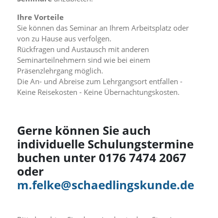
f
o
Ihre Vorteile
r
Sie können das Seminar an Ihrem Arbeitsplatz oder
d
e
von zu Hause aus verfolgen.
r
Rückfragen und Austausch mit anderen
l
Seminarteilnehmern sind wie bei einem
i
Präsenzlehrgang möglich.
c
Die An- und Abreise zum Lehrgangsort entfallen -
h
Keine Reisekosten - Keine Übernachtungskosten.
e
n
C
o
Gerne können Sie auch
o
k
individuelle Schulungstermine
i
buchen unter 0176 7474 2067
e
s
oder
n
m.felke@schaedlingskunde.de
i
c
h
t