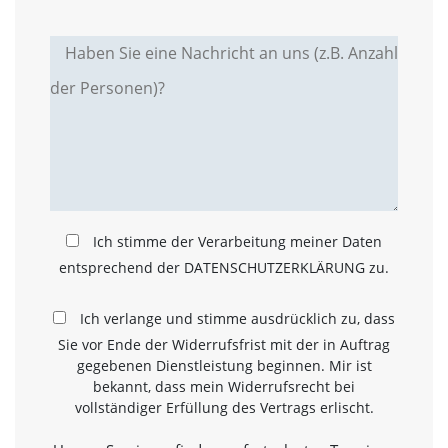
a
l
t
e
s
i
c
h
t
b
a
r
Ich stimme der Verarbeitung meiner Daten
z
u
entsprechend der DATENSCHUTZERKLÄRUNG zu.
m
a
Ich verlange und stimme ausdrücklich zu, dass
c
h
Sie vor Ende der Widerrufsfrist mit der in Auftrag
e
gegebenen Dienstleistung beginnen. Mir ist
n
bekannt, dass mein Widerrufsrecht bei
i
vollständiger Erfüllung des Vertrags erlischt.
s
t