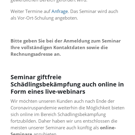
n
S
Weiter Termine auf
Anfrage
. Das Seminar wird auch
i
als Vor-Ort-Schulung angeboten.
e
,
d
a
Bitte geben Sie bei der Anmeldung zum Seminar
s
Ihre vollständigen Kontaktdaten sowie die
s
Rechnungsadresse an.
d
i
e
t
Seminar giftfreie
e
Schädlingsbekämpfung auch online in
c
h
Form eines live-webinars
n
Wir möchten unseren Kunden auch nach Ende der
i
s
Coronaviruspandemie weiterhin die Möglichkeit bieten
c
sich online im Bereich Schädlingsbekämpfung
h
fortzubilden. Daher haben wir uns entschlossen die
e
meisten unserer Seminare auch künftig als
online-
r
Seminare
anzubieten.