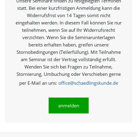
Unsere Seminare finden zu festgelegten Terminen
e
s
statt. Bei einer kurzfristigen Anmeldung kann die
e
Widerrufsfrist von 14 Tagen somit nicht
r
eingehalten werden. In diesem Fall können Sie nur
f
teilnehmen, wenn Sie auf Ihr Widerrufsrecht
o
r
verzichten. Wenn Sie die Seminarunterlagen
d
bereits erhalten haben, greifen unsere
e
Stornobedingungen (Teilerfüllung). Mit Teilnahme
r
am Seminar ist der Vertrag vollständig erfüllt.
l
i
Wenden Sie sich bei Fragen zu Teilnahme,
c
Stornierung, Umbuchung oder Verschieben gerne
h
,
per E-Mail an uns:
office@schaedlingskunde.de
d
a
s
anmelden
s
d
i
e
s
e