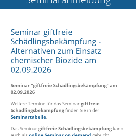
e
l
c
h
e
Seminar giftfreie
C
Schädlingsbekämpfung -
o
o
Alternativen zum Einsatz
k
i
chemischer Biozide am
e
02.09.2026
a
r
t
Seminar "giftfreie Schädlingsbekämpfung" am
S
i
02.09.2026
e
a
Weitere Termine für das Seminar
giftfreie
k
Schädlingsbekämpfung
finden Sie in der
z
Seminartabelle
.
e
p
Das Seminar
giftfreie Schädlingsbekämpfung
kann
t
auch als
online Seminar on demand
gebucht