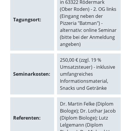
in 63322 Rödermark
(Ober Roden) - 2. OG links
Marketing
(Eingang neben der
Tagungsort:
(Anzeigen
Pizzeria "Batman") -
alternativ: online Seminar
personalisierter
(bitte bei der Anmeldung
Werbung)
angeben)
U
m
250,00 € (zzgl. 19 %
p
e
Umsatzsteuer) - inklusive
r
Seminarkosten:
umfangreiches
s
Informationsmaterial,
o
Snacks und Getränke
n
a
l
Dr. Martin Felke (Diplom
i
Biologe); Dr. Lothar Jacob
s
i
Referenten:
(Diplom Biologe); Lutz
e
Lelgemann (Diplom
r