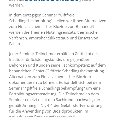
i
werden.
e
r
In dem eintägigen Seminar "Giftfreie
e
Schädlingsbekämpfung" stellen wir Ihnen Alternativen
n
w
zum Einsatz chemischer Biozide vor. Behandelt
o
werden die Themen Nützlingseinsatz, thermische
l
Verfahren, amorpher Silikatstaub und Einsatz von
l
Fallen.
e
n
Jeder Seminar-Teilnehmer erhält ein Zertifikat des
.
Instituts für Schädlingskunde, um gegenüber
B
Behörden und Kunden seine Fachkompetenz auf dem
i
behandelten Gebiet (Giftfreie Schädlingsbekämpfung -
t
t
Alternativen zum Einsatz chemischer Biozide)
e
dokumentieren zu können. Es handelt sich bei dem
b
Seminar "giftfreie Schädlingsbekämpfung" um eine
e
Fortbildungsveranstaltung. Die Teilnahme an dem
a
Seminar ersetzt nicht den Sachkundenachweis, der
c
gemäß Anhang I, Nr. 4.4 der Gefahrstoffverordnung
h
t
für die Anwendung von Biozidprodukten im
e
gewerblichen Bereich gefordert wird.