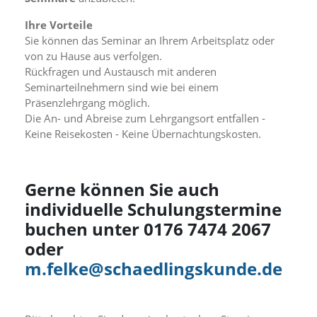
f
o
Ihre Vorteile
r
Sie können das Seminar an Ihrem Arbeitsplatz oder
d
e
von zu Hause aus verfolgen.
r
Rückfragen und Austausch mit anderen
l
Seminarteilnehmern sind wie bei einem
i
Präsenzlehrgang möglich.
c
Die An- und Abreise zum Lehrgangsort entfallen -
h
Keine Reisekosten - Keine Übernachtungskosten.
e
n
C
o
Gerne können Sie auch
o
k
individuelle Schulungstermine
i
buchen unter 0176 7474 2067
e
s
oder
n
m.felke@schaedlingskunde.de
i
c
h
t