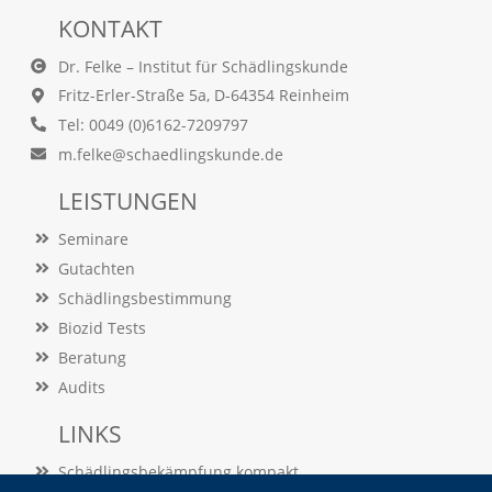
O
KONTAKT
p
t
Dr. Felke – Institut für Schädlingskunde
i
Fritz-Erler-Straße 5a, D-64354 Reinheim
o
n
Tel: 0049 (0)6162-7209797
a
m.felke@schaedlingskunde.de
u
s
LEISTUNGEN
g
e
Seminare
w
ä
Gutachten
h
Schädlingsbestimmung
l
t
Biozid Tests
i
Beratung
s
Audits
t
.
LINKS
D
a
Schädlingsbekämpfung kompakt
s