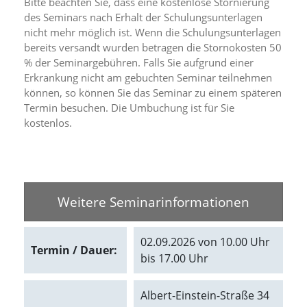
Bitte beachten Sie, dass eine kostenlose Stornierung
d
des Seminars nach Erhalt der Schulungsunterlagen
e
nicht mehr möglich ist. Wenn die Schulungsunterlagen
a
k
bereits versandt wurden betragen die Stornokosten 50
t
% der Seminargebühren. Falls Sie aufgrund einer
i
Erkrankung nicht am gebuchten Seminar teilnehmen
v
können, so können Sie das Seminar zu einem späteren
i
Termin besuchen. Die Umbuchung ist für Sie
e
kostenlos.
r
t
w
e
r
d
Weitere Seminarinformationen
e
n
k
02.09.2026 von 10.00 Uhr
ö
Termin / Dauer:
n
bis 17.00 Uhr
n
e
n
Albert-Einstein-Straße 34
.