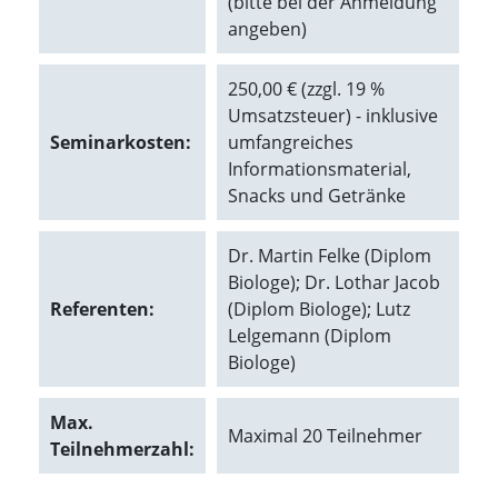
(bitte bei der Anmeldung
angeben)
Marketing
(Anzeigen
250,00 € (zzgl. 19 %
Umsatzsteuer) - inklusive
personalisierter
Seminarkosten:
umfangreiches
Werbung)
Informationsmaterial,
U
Snacks und Getränke
m
p
e
Dr. Martin Felke (Diplom
r
Biologe); Dr. Lothar Jacob
s
Referenten:
(Diplom Biologe); Lutz
o
Lelgemann (Diplom
n
a
Biologe)
l
i
Max.
s
Maximal 20 Teilnehmer
i
Teilnehmerzahl:
e
r