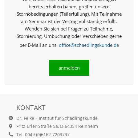
e
bereits erhalten haben, greifen unsere
s
e
Stornobedingungen (Teilerfüllung). Mit Teilnahme
r
am Seminar ist der Vertrag vollständig erfüllt.
f
Wenden Sie sich bei Fragen zu Teilnahme,
o
Stornierung, Umbuchung oder Verschieben gerne
r
d
per E-Mail an uns:
office@schaedlingskunde.de
e
r
l
i
anmelden
c
h
,
d
a
s
KONTAKT
s
d
Dr. Felke – Institut für Schädlingskunde
i
e
Fritz-Erler-Straße 5a, D-64354 Reinheim
s
Tel: 0049 (0)6162-7209797
e