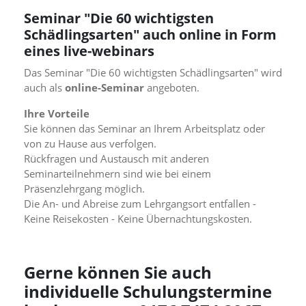
n
Seminar "Die 60 wichtigsten
S
Schädlingsarten" auch online in Form
i
e
eines live-webinars
,
Das Seminar "Die 60 wichtigsten Schädlingsarten" wird
d
a
auch als
online-Seminar
angeboten.
s
s
Ihre Vorteile
d
Sie können das Seminar an Ihrem Arbeitsplatz oder
i
von zu Hause aus verfolgen.
e
Rückfragen und Austausch mit anderen
t
Seminarteilnehmern sind wie bei einem
e
Präsenzlehrgang möglich.
c
Die An- und Abreise zum Lehrgangsort entfallen -
h
n
Keine Reisekosten - Keine Übernachtungskosten.
i
s
c
Gerne können Sie auch
h
e
individuelle Schulungstermine
r