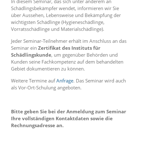
In diesem Seminar, das sich unter anderem an
i
e
Schädlingsbekämpfer wendet, informieren wir Sie
r
über Aussehen, Lebensweise und Bekämpfung der
e
wichtigsten Schädlinge (Hygieneschädlinge,
n
Vorratsschädlinge und Materialschädlinge).
w
o
Jeder Seminar-Teilnehmer erhält im Anschluss an das
l
Seminar ein
Zertifikat des Instituts für
l
Schädlingskunde
, um gegenüber Behörden und
e
n
Kunden seine Fachkompetenz auf dem behandelten
.
Gebiet dokumentieren zu können.
B
i
Weitere Termine auf
Anfrage
. Das Seminar wird auch
t
als Vor-Ort-Schulung angeboten.
t
e
b
e
Bitte geben Sie bei der Anmeldung zum Seminar
a
Ihre vollständigen Kontaktdaten sowie die
c
Rechnungsadresse an.
h
t
e