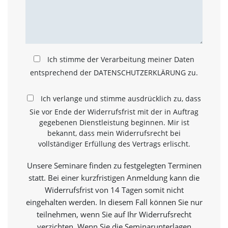
a
l
t
e
s
i
Ich stimme der Verarbeitung meiner Daten
c
entsprechend der DATENSCHUTZERKLÄRUNG zu.
h
t
b
Ich verlange und stimme ausdrücklich zu, dass
a
Sie vor Ende der Widerrufsfrist mit der in Auftrag
r
gegebenen Dienstleistung beginnen. Mir ist
z
bekannt, dass mein Widerrufsrecht bei
u
m
vollständiger Erfüllung des Vertrags erlischt.
a
c
Unsere Seminare finden zu festgelegten Terminen
h
statt. Bei einer kurzfristigen Anmeldung kann die
e
Widerrufsfrist von 14 Tagen somit nicht
n
i
eingehalten werden. In diesem Fall können Sie nur
s
teilnehmen, wenn Sie auf Ihr Widerrufsrecht
t
verzichten. Wenn Sie die Seminarunterlagen