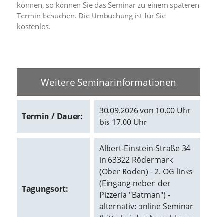
können, so können Sie das Seminar zu einem späteren
d
e
Termin besuchen. Die Umbuchung ist für Sie
a
kostenlos.
k
t
i
v
i
e
Weitere Seminarinformationen
r
t
w
30.09.2026 von 10.00 Uhr
e
Termin / Dauer:
bis 17.00 Uhr
r
d
e
Albert-Einstein-Straße 34
n
in 63322 Rödermark
k
ö
(Ober Roden) - 2. OG links
n
(Eingang neben der
Tagungsort:
n
Pizzeria "Batman") -
e
alternativ: online Seminar
n
.