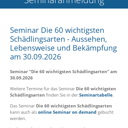
e
l
c
h
e
Seminar Die 60 wichtigsten
C
Schädlingsarten - Aussehen,
o
o
Lebensweise und Bekämpfung
k
i
am 30.09.2026
e
a
r
Seminar "Die 60 wichtigsten Schädlingsarten" am
t
30.09.2026
S
i
Weitere Termine für das Seminar
Die 60 wichtigsten
e
Schädlingsarten
finden Sie in der
Seminartabelle
.
a
k
Das Seminar
Die 60 wichtigsten Schädlingsarten
z
kann auch als
online Seminar on demand
gebucht
e
werden.
p
t