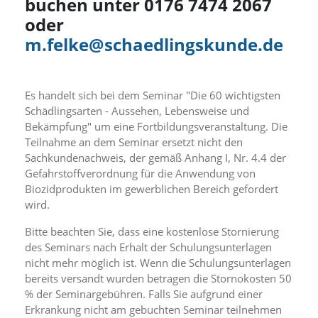
buchen unter 0176 7474 2067
f
o
oder
r
m.felke@schaedlingskunde.de
d
e
r
l
Es handelt sich bei dem Seminar "Die 60 wichtigsten
i
c
Schädlingsarten - Aussehen, Lebensweise und
h
Bekämpfung" um eine Fortbildungsveranstaltung. Die
e
Teilnahme an dem Seminar ersetzt nicht den
n
Sachkundenachweis, der gemäß Anhang I, Nr. 4.4 der
C
Gefahrstoffverordnung für die Anwendung von
o
Biozidprodukten im gewerblichen Bereich gefordert
o
k
wird.
i
e
Bitte beachten Sie, dass eine kostenlose Stornierung
s
des Seminars nach Erhalt der Schulungsunterlagen
n
nicht mehr möglich ist. Wenn die Schulungsunterlagen
i
bereits versandt wurden betragen die Stornokosten 50
c
% der Seminargebühren. Falls Sie aufgrund einer
h
Erkrankung nicht am gebuchten Seminar teilnehmen
t