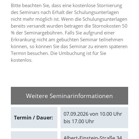
d
Bitte beachten Sie, dass eine kostenlose Stornierung
e
des Seminars nach Erhalt der Schulungsunterlagen
a
nicht mehr möglich ist. Wenn die Schulungsunterlagen
k
bereits versandt wurden betragen die Stornokosten 50
t
% der Seminargebühren. Falls Sie aufgrund einer
i
v
Erkrankung nicht am gebuchten Seminar teilnehmen
i
können, so können Sie das Seminar zu einem späteren
e
Termin besuchen. Die Umbuchung ist für Sie
r
kostenlos.
t
w
e
r
d
e
Weitere Seminarinformationen
n
k
ö
07.09.2026 von 10.00 Uhr
n
Termin / Dauer:
bis 17.00 Uhr
n
e
n
Albert-Einstein-Straße 34
.