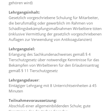
gehören wird)
n
S
Lehrgangsinhalt:
i
e
Gesetzlich vorgeschriebene Schulung für Mitarbeiter,
,
die berufsmäßig oder gewerblich im Rahmen von
d
Schädlingsbekämpfungsmaßnahmen Wirbeltiere töten
a
(inklusive Vermittlung der gesetzlich vorgeschriebenen
s
Auflagen zur Verwendung von Antikoagulanzien)
s
d
Lehrgangsziel:
i
Erlangung des Sachkundenachweises gemäß § 4
e
Tierschutzgesetz über notwendige Kenntnisse für das
t
e
Bekämpfen von Wirbeltieren für den Erlaubnisantrag
c
gemäß § 11 Tierschutzgesetz
h
n
Lehrgangsdauer
:
i
Eintägiger Lehrgang mit 8 Unterrichtseinheiten á 45
s
Minuten
c
h
Teilnahmevoraussetzung:
e
Abschluß einer allgemeinbildenden Schule; gute
r