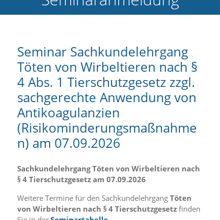
e
l
c
h
e
Seminar Sachkundelehrgang
C
Töten von Wirbeltieren nach §
o
o
4 Abs. 1 Tierschutzgesetz zzgl.
k
i
sachgerechte Anwendung von
e
Antikoagulanzien
a
r
(Risikominderungsmaßnahme
t
S
n) am 07.09.2026
i
e
a
Sachkundelehrgang Töten von Wirbeltieren nach
k
§ 4 Tierschutzgesetz am 07.09.2026
z
e
Weitere Termine für den Sachkundelehrgang
Töten
p
von Wirbeltieren nach § 4 Tierschutzgesetz
finden
t
Sie in der
Seminartabelle
.