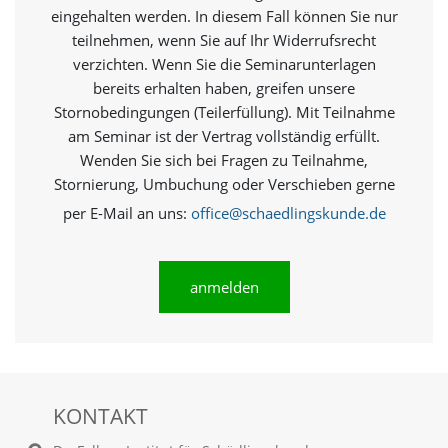
e
eingehalten werden. In diesem Fall können Sie nur
s
teilnehmen, wenn Sie auf Ihr Widerrufsrecht
e
r
verzichten. Wenn Sie die Seminarunterlagen
f
bereits erhalten haben, greifen unsere
o
Stornobedingungen (Teilerfüllung). Mit Teilnahme
r
am Seminar ist der Vertrag vollständig erfüllt.
d
e
Wenden Sie sich bei Fragen zu Teilnahme,
r
Stornierung, Umbuchung oder Verschieben gerne
l
per E-Mail an uns:
office@schaedlingskunde.de
i
c
h
,
anmelden
d
a
s
s
d
i
e
KONTAKT
s
e