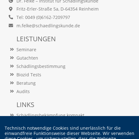
Dr. Felke – Institut für Schädlingskunde
O
Fritz-Erler-Straße 5a, D-64354 Reinheim
p
t
Tel: 0049 (0)6162-7209797
i
m.felke@schaedlingskunde.de
o
n
LEISTUNGEN
a
u
Seminare
s
g
Gutachten
e
Schädlingsbestimmung
w
ä
Biozid Tests
h
Beratung
l
Audits
t
i
LINKS
s
t
Schädlingsbekämpfung kompakt
.
D
Schädlingslexikon
a
Technisch notwendige Cookies sind unerlässlich für die
Veröffentlichungen
einwandfreie Funktionsweise dieser Webseite. Wir verwenden
s
diese Cookies , um sicherzustellen, dass die Webseite