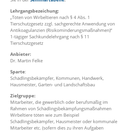
i
e
Lehrgangsbezeichung:
r
„Töten von Wirbeltieren nach § 4 Abs. 1
e
Tierschutzgesetz zzgl. sachgerechte Anwendung von
n
w
Antikoagulanzien (Risikominderungsmaßnahmen)“
o
1-tägiger Sachkundelehrgang nach § 11
l
Tierschutzgesetz
l
e
Anbieter:
n
Dr. Martin Felke
.
B
Sparte
:
i
Schädlingsbekämpfer, Kommunen, Handwerk,
t
Hausmeister, Garten- und Landschaftsbau
t
e
Zielgruppe:
b
e
Mitarbeiter, die gewerblich oder berufsmäßig im
a
Rahmen von Schädlingsbekämpfungsmaßnahmen
c
Wirbeltiere töten wie zum Beispiel
h
Schädlingsbekämpfer, Hausmeister oder kommunale
t
Mitarbeiter etc. (sofern dies zu ihren Aufgaben
e