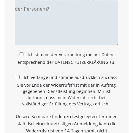
a
l
t
e
s
i
c
h
t
Ich stimme der Verarbeitung meiner Daten
b
a
entsprechend der DATENSCHUTZERKLÄRUNG zu.
r
z
Ich verlange und stimme ausdrücklich zu, dass
u
m
Sie vor Ende der Widerrufsfrist mit der in Auftrag
a
gegebenen Dienstleistung beginnen. Mir ist
c
bekannt, dass mein Widerrufsrecht bei
h
vollständiger Erfüllung des Vertrags erlischt.
e
n
Unsere Seminare finden zu festgelegten Terminen
i
s
statt. Bei einer kurzfristigen Anmeldung kann die
t
Widerrufsfrist von 14 Tagen somit nicht