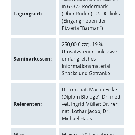
in 63322 Rödermark
Marketing
Tagungsort:
(Ober Roden) - 2. OG links
(Eingang neben der
(Anzeigen
Pizzeria "Batman")
personalisierter
Werbung)
250,00 € zzgl. 19 %
Umsatzsteuer - inklusive
U
m
Seminarkosten:
umfangreiches
p
Informationsmaterial,
e
Snacks und Getränke
r
s
o
Dr. rer. nat. Martin Felke
n
(Diplom Biologe); Dr. med.
a
l
Referenten:
vet. Ingrid Müller; Dr. rer.
i
nat. Lothar Jacob; Dr.
s
Michael Haas
i
e
r
Max.
Maximal 20 Teilnehmer -