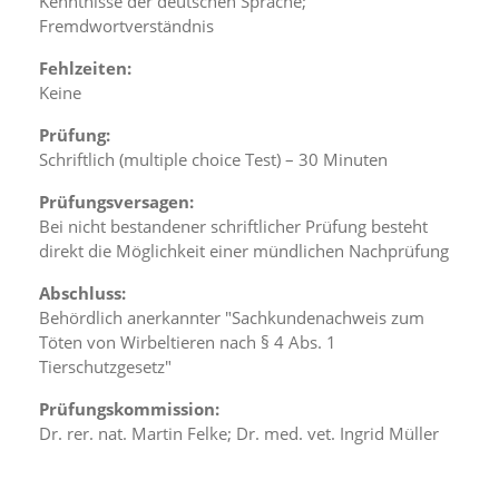
Kenntnisse der deutschen Sprache;
f
o
Fremdwortverständnis
r
d
Fehlzeiten:
e
Keine
r
l
Prüfung:
i
Schriftlich (multiple choice Test) – 30 Minuten
c
h
Prüfungsversagen:
e
Bei nicht bestandener schriftlicher Prüfung besteht
n
direkt die Möglichkeit einer mündlichen Nachprüfung
C
o
Abschluss:
o
Behördlich anerkannter "Sachkundenachweis zum
k
i
Töten von Wirbeltieren nach § 4 Abs. 1
e
Tierschutzgesetz"
s
n
Prüfungskommission:
i
Dr. rer. nat. Martin Felke; Dr. med. vet. Ingrid Müller
c
h
t