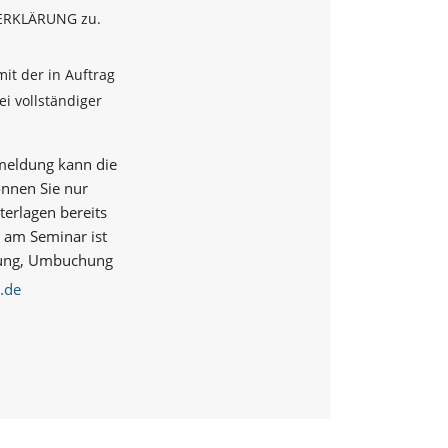
ZERKLÄRUNG zu.
it der in Auftrag
i vollständiger
nmeldung kann die
önnen Sie nur
terlagen bereits
e am Seminar ist
ierung, Umbuchung
.de