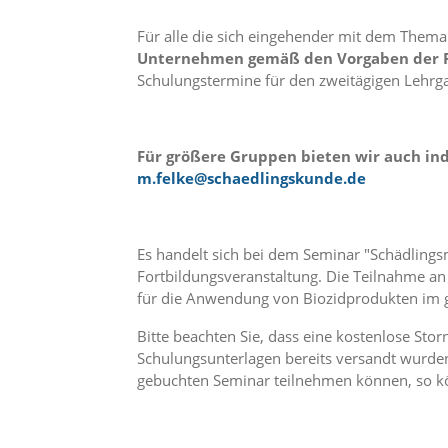
f
o
Für alle die sich eingehender mit dem The
r
Unternehmen gemäß den Vorgaben der Rich
d
e
Schulungstermine für den zweitägigen Lehrg
r
l
i
c
Für größere Gruppen bieten wir auch in
h
m.felke@schaedlingskunde.de
e
n
C
o
Es handelt sich bei dem Seminar "Schädling
o
Fortbildungsveranstaltung. Die Teilnahme a
k
für die Anwendung von Biozidprodukten im g
i
e
Bitte beachten Sie, dass eine kostenlose Sto
s
Schulungsunterlagen bereits versandt wurden
n
gebuchten Seminar teilnehmen können, so kö
i
c
h
t