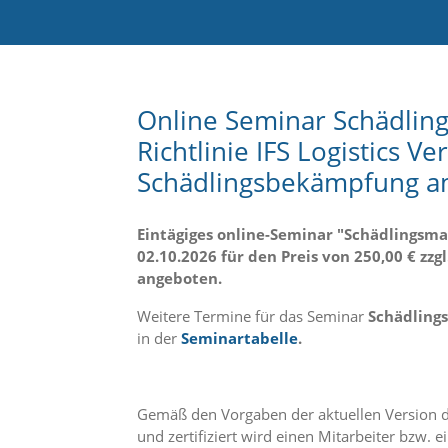
e
l
c
h
e
C
Online Seminar Schädli
o
Richtlinie IFS Logistics 
o
k
Schädlingsbekämpfung a
i
e
a
Eintägiges online-Seminar "Schädlingsm
r
02.10.2026 für den Preis von 250,00 € zz
t
angeboten.
S
i
Weitere Termine für das Seminar
Schädling
e
in der
Seminartabelle
.
a
k
z
e
Gemäß den Vorgaben der aktuellen Version der 
p
t
und zertifiziert wird einen Mitarbeiter bz