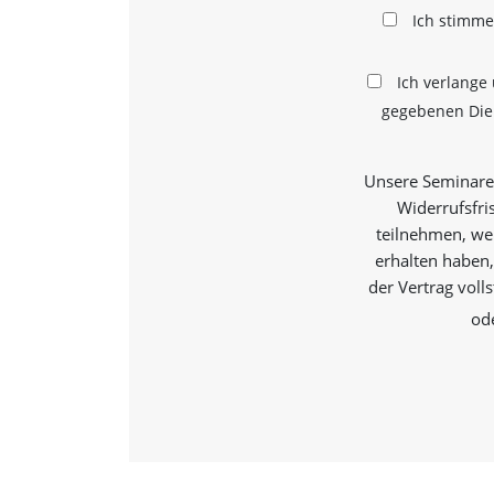
t
Ich stimm
e
u
n
Ich verlange
d
gegebenen Dien
f
ü
r
S
Unsere Seminare 
i
Widerrufsfri
e
teilnehmen, wen
o
p
erhalten haben,
t
der Vertrag voll
i
od
m
i
e
r
t
e
I
n
h