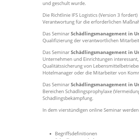
i
und geschult wurde.
e
r
Die Richtlinie IFS Logistics (Version 3 ford
e
Verantwortung für die erforderlichen Maßnah
n
w
Das Seminar
Schädlingsmanagement in Unt
o
Qualifizierung der verantwortlichen Mitarbeit
l
l
Das Seminar
Schädlingsmanagement in Unt
e
Unternehmen und Einrichtungen interessant,
n
Qualitätssicherung von Lebensmittelbetrieb
.
B
Hotelmanager oder die Mitarbeiter von Ko
i
t
Das Seminar
Schädlingsmanagement in Unt
t
Bereichen Schädlingsprophylaxe (Vermeidung
e
Schädlingsbekämpfung.
b
e
In dem vierstündigen online Seminar werden
a
c
h
t
Begriffsdefinitionen
e