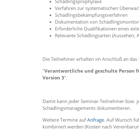
Schädlingsprophylaxe
n
Verfahren zur systematischen Überwach
S
Schädlingsbekämpfungsverfahren
i
Dokumentation von Schädlingsmonito
e
,
Erforderliche Qualifikationen eines e
d
Relevante Schädlingsarten (Aussehen,
a
s
s
d
Die Teilnehmer erhalten im Anschluß an das S
i
e
"
Verantwortliche und geschulte Person 
t
Version 3
".
e
c
h
n
Damit kann jeder Seminar-Teilnehmer bzw. j
i
Schädlingsmanagements dokumentieren.
s
c
Weitere Termine auf
Anfrage
. Auf Wunsch fü
h
kombiniert werden (Kosten nach Vereinbarun
e
r