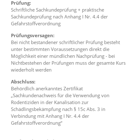
t
Prüfung:
e
Schriftliche Sachkundeprüfung + praktische
u
Sachkundeprüfung nach Anhang I Nr. 4.4 der
n
Gefahrstoffverordnung
d
f
Prüfungsversagen:
ü
Bei nicht bestandener schriftlicher Prüfung besteht
r
unter bestimmten Voraussetzungen direkt die
S
i
Möglichkeit einer mündlichen Nachprüfung - bei
e
Nichtbestehen der Prüfungen muss der gesamte Kurs
o
wiederholt werden
p
t
Abschluss:
i
Behördlich anerkanntes Zertifikat
m
„Sachkundenachweis für die Verwendung von
i
Rodentiziden in der Kanalisation zur
e
Schädlingsbekämpfung nach § 15c Abs. 3 in
r
t
Verbindung mit Anhang I Nr. 4.4 der
e
Gefahrstoffverordnung“
I
n
h