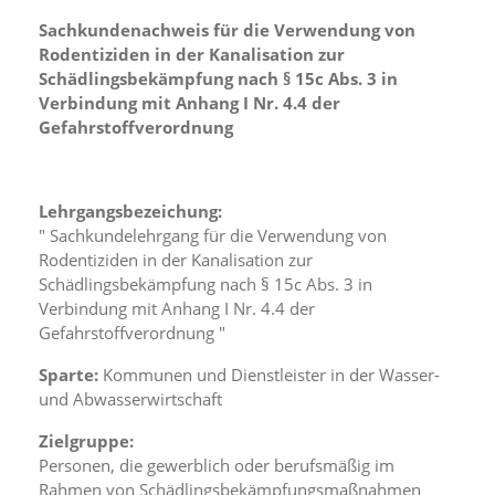
f
o
Sachkundenachweis für die Verwendung von
r
Rodentiziden in der Kanalisation zur
d
Schädlingsbekämpfung nach § 15c Abs. 3 in
e
Verbindung mit Anhang I Nr. 4.4 der
r
Gefahrstoffverordnung
l
i
c
h
Lehrgangsbezeichung:
e
n
" Sachkundelehrgang für die Verwendung von
C
Rodentiziden in der Kanalisation zur
o
Schädlingsbekämpfung nach § 15c Abs. 3 in
o
Verbindung mit Anhang I Nr. 4.4 der
k
Gefahrstoffverordnung "
i
e
Sparte:
Kommunen und Dienstleister in der Wasser-
s
und Abwasserwirtschaft
n
i
Zielgruppe:
c
h
Personen, die gewerblich oder berufsmäßig im
t
Rahmen von Schädlingsbekämpfungsmaßnahmen