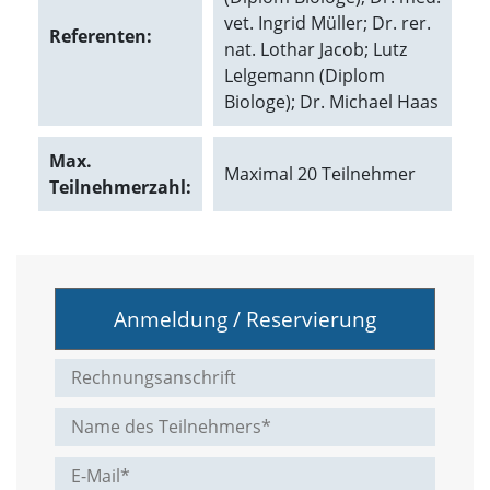
A
vet. Ingrid Müller; Dr. rer.
k
Referenten:
t
nat. Lothar Jacob; Lutz
i
Lelgemann (Diplom
v
Biologe); Dr. Michael Haas
i
e
r
Max.
e
Maximal 20 Teilnehmer
Teilnehmerzahl:
n
d
i
e
s
e
r
Anmeldung / Reservierung
C
o
o
k
i
e
a
r