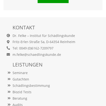
Statistik
(Optimierung
der
Inhalte)
KONTAKT
W
Dr. Felke – Institut für Schädlingskunde
i
Fritz-Erler-Straße 5a, D-64354 Reinheim
r
n
Tel: 0049 (0)6162-7209797
u
m.felke@schaedlingskunde.de
t
z
LEISTUNGEN
e
n
Seminare
f
u
Gutachten
n
Schädlingsbestimmung
k
t
Biozid Tests
i
Beratung
o
Audits
n