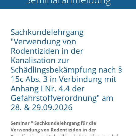
e
l
c
h
e
Sachkundelehrgang
C
"Verwendung von
o
o
Rodentiziden in der
k
i
Kanalisation zur
e
Schädlingsbekämpfung nach §
a
r
15c Abs. 3 in Verbindung mit
t
S
Anhang I Nr. 4.4 der
i
Gefahrstoffverordnung" am
e
a
28. & 29.09.2026
k
z
e
Seminar " Sachkundelehrgang für die
p
Verwendung von Rodentiziden in der
t