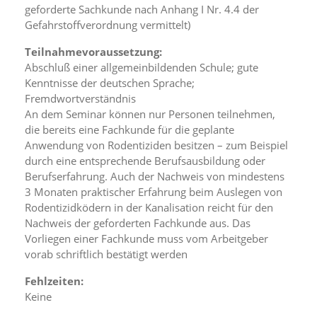
geforderte Sachkunde nach Anhang I Nr. 4.4 der
Gefahrstoffverordnung vermittelt)
Marketing
Teilnahmevoraussetzung:
(Anzeigen
Abschluß einer allgemeinbildenden Schule; gute
personalisierter
Kenntnisse der deutschen Sprache;
Fremdwortverständnis
Werbung)
An dem Seminar können nur Personen teilnehmen,
U
die bereits eine Fachkunde für die geplante
m
Anwendung von Rodentiziden besitzen – zum Beispiel
p
durch eine entsprechende Berufsausbildung oder
e
r
Berufserfahrung. Auch der Nachweis von mindestens
s
3 Monaten praktischer Erfahrung beim Auslegen von
o
Rodentizidködern in der Kanalisation reicht für den
n
Nachweis der geforderten Fachkunde aus. Das
a
Vorliegen einer Fachkunde muss vom Arbeitgeber
l
vorab schriftlich bestätigt werden
i
s
Fehlzeiten:
i
e
Keine
r