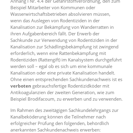
Anhang I Nr. 4.4 der Gefahrstoffverordnung, den zum
n
Beispiel Mitarbeiter von Kommunen oder
S
Wasserwirtschaftsbetrieben absolvieren müssen,
i
wenn das Auslegen von Rodentiziden in der
e
,
Kanalisation zur Bekämpfung von Wanderratten in
d
ihren Aufgabenbereich fällt. Der Erwerb der
a
Sachkunde zur Verwendung von Rodentiziden in der
s
Kanalisation zur Schädlingsbekämpfung ist zwingend
s
erforderlich, wenn eine Rattenbekämpfung mit
d
Rodentiziden (Rattengift) im Kanalsystem durchgeführt
i
e
werden soll – egal ob es sich um eine kommunale
t
Kanalisation oder eine private Kanalisation handelt.
e
Ohne einen entsprechenden Sachkundenachweis ist es
c
verboten
gebrauchsfertige Rodentizidköder mit
h
Antikoagulanzien der zweiten Generation, wie zum
n
Beispiel Brodifacoum, zu erwerben und zu verwenden.
i
s
Im Rahmen des zweitägigen Sachkundelehrgangs zur
c
Kanalbeköderung können die Teilnehmer nach
h
e
erfolgreicher Prüfung den folgenden, behördlich
r
anerkannten Sachkundenachweis erwerben: