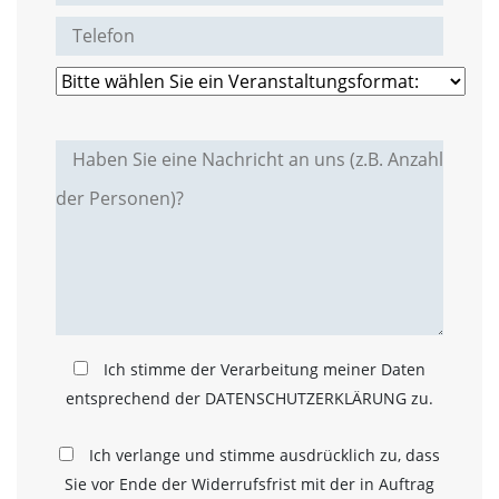
t
s
c
h
l
i
e
ß
t
d
i
e
A
k
t
i
v
Ich stimme der Verarbeitung meiner Daten
i
e
entsprechend der DATENSCHUTZERKLÄRUNG zu.
r
u
n
Ich verlange und stimme ausdrücklich zu, dass
g
Sie vor Ende der Widerrufsfrist mit der in Auftrag
d