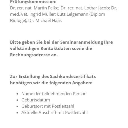
Prüfungskommission:
a
Dr. rer. nat. Martin Felke; Dr. rer. nat. Lothar Jacob; Dr.
l
med. vet. Ingrid Müller; Lutz Lelgemann (Diplom
t
Biologe); Dr. Michael Haas
e
s
i
c
Bitte geben Sie bei der Seminaranmeldung Ihre
h
t
vollständigen Kontaktdaten sowie die
b
Rechnungsadresse an.
a
r
z
u
Zur Erstellung des Sachkundezertifikats
m
benötigen wir die folgenden Angaben:
a
c
Name der teilnehmenden Person
h
Geburtsdatum
e
Geburtsort mit Postleitzahl
n
Aktuelle Anschrift mit Postleitzahl
i
s
t