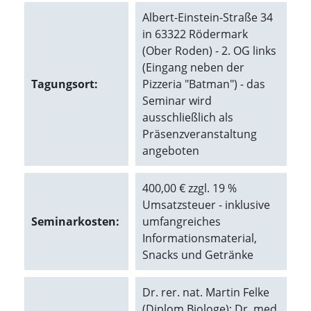
O
Albert-Einstein-Straße 34
p
in 63322 Rödermark
t
i
(Ober Roden) - 2. OG links
o
(Eingang neben der
n
Tagungsort:
Pizzeria "Batman") - das
a
Seminar wird
u
s
ausschließlich als
g
Präsenzveranstaltung
e
angeboten
w
ä
h
400,00 € zzgl. 19 %
l
Umsatzsteuer - inklusive
t
i
Seminarkosten:
umfangreiches
s
Informationsmaterial,
t
Snacks und Getränke
.
D
a
Dr. rer. nat. Martin Felke
s
(Diplom Biologe); Dr. med.