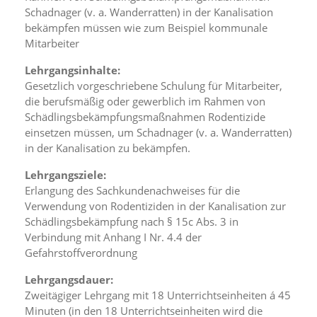
d
Schadnager (v. a. Wanderratten) in der Kanalisation
e
bekämpfen müssen wie zum Beispiel kommunale
a
Mitarbeiter
k
t
Lehrgangsinhalte:
i
Gesetzlich vorgeschriebene Schulung für Mitarbeiter,
v
die berufsmäßig oder gewerblich im Rahmen von
i
e
Schädlingsbekämpfungsmaßnahmen Rodentizide
r
einsetzen müssen, um Schadnager (v. a. Wanderratten)
t
in der Kanalisation zu bekämpfen.
w
e
Lehrgangsziele:
r
Erlangung des Sachkundenachweises für die
d
Verwendung von Rodentiziden in der Kanalisation zur
e
Schädlingsbekämpfung nach § 15c Abs. 3 in
n
k
Verbindung mit Anhang I Nr. 4.4 der
ö
Gefahrstoffverordnung
n
n
Lehrgangsdauer:
e
Zweitägiger Lehrgang mit 18 Unterrichtseinheiten á 45
n
Minuten (in den 18 Unterrichtseinheiten wird die
.