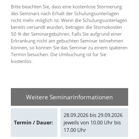
e
Bitte beachten Sie, dass eine kostenlose Stornierung
s
e
des Seminars nach Erhalt der Schulungsunterlagen
r
nicht mehr möglich ist. Wenn die Schulungsunterlagen
f
bereits versandt wurden, betragen die Stornokosten
o
50 % der Seminargebühren. Falls Sie aufgrund einer
r
Erkrankung nicht am gebuchten Seminar teilnehmen
d
können, so können Sie das Seminar zu einem späteren
e
Termin besuchen. Die Umbuchung ist für Sie
r
l
kostenlos.
i
c
h
,
d
a
Weitere Seminarinformationen
s
s
d
28.09.2026 bis 29.09.2026
i
Termin / Dauer:
jeweils von 10.00 Uhr bis
e
17.00 Uhr
s
e