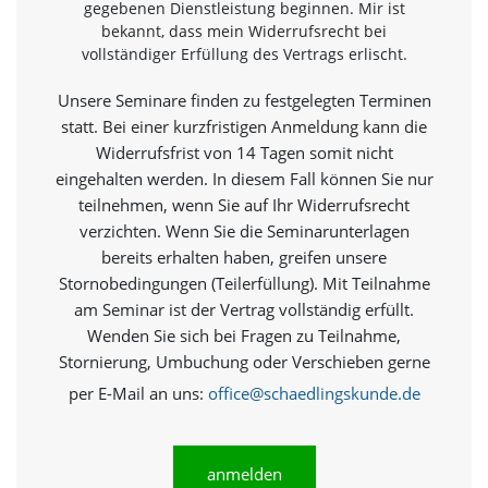
gegebenen Dienstleistung beginnen. Mir ist
e
bekannt, dass mein Widerrufsrecht bei
r
vollständiger Erfüllung des Vertrags erlischt.
S
t
Unsere Seminare finden zu festgelegten Terminen
a
t
statt. Bei einer kurzfristigen Anmeldung kann die
i
Widerrufsfrist von 14 Tagen somit nicht
s
eingehalten werden. In diesem Fall können Sie nur
t
teilnehmen, wenn Sie auf Ihr Widerrufsrecht
i
k
verzichten. Wenn Sie die Seminarunterlagen
c
bereits erhalten haben, greifen unsere
o
Stornobedingungen (Teilerfüllung). Mit Teilnahme
o
k
am Seminar ist der Vertrag vollständig erfüllt.
i
Wenden Sie sich bei Fragen zu Teilnahme,
e
Stornierung, Umbuchung oder Verschieben gerne
s
e
per E-Mail an uns:
office@schaedlingskunde.de
i
n
.
anmelden