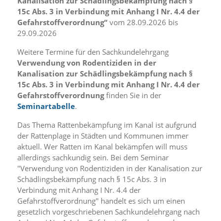
Kanalisation zur Schädlingsbekämpfung nach §
i
15c Abs. 3 in Verbindung mit Anhang I Nr. 4.4 der
e
r
Gefahrstoffverordnung“
vom 28.09.2026 bis
e
29.09.2026
n
w
Weitere Termine für den Sachkundelehrgang
o
Verwendung von Rodentiziden in der
l
Kanalisation zur Schädlingsbekämpfung nach §
l
15c Abs. 3 in Verbindung mit Anhang I Nr. 4.4 der
e
Gefahrstoffverordnung
finden Sie in der
n
.
Seminartabelle
.
B
i
Das Thema Rattenbekämpfung im Kanal ist aufgrund
t
der Rattenplage in Städten und Kommunen immer
t
aktuell. Wer Ratten im Kanal bekämpfen will muss
e
allerdings sachkundig sein. Bei dem Seminar
b
"Verwendung von Rodentiziden in der Kanalisation zur
e
Schädlingsbekämpfung nach § 15c Abs. 3 in
a
Verbindung mit Anhang I Nr. 4.4 der
c
h
Gefahrstoffverordnung" handelt es sich um einen
t
gesetzlich vorgeschriebenen Sachkundelehrgang nach
e