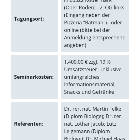
in 63322 Rödermark
O
(Ober Roden) - 2. OG links
p
(Eingang neben der
t
Tagungsort:
i
Pizzeria "Batman") - oder
o
online (bitte bei der
n
Anmeldung entsprechend
a
angeben)
u
s
g
1.400,00 € zzgl. 19 %
e
Umsatzsteuer - inklusive
w
ä
Seminarkosten:
umfangreiches
h
Informationsmaterial,
l
Snacks und Getränke
t
i
s
Dr. rer. nat. Martin Felke
t
(Diplom Biologe); Dr. rer.
.
D
Referenten:
nat. Lothar Jacob; Lutz
a
Lelgemann (Diplom
s
Biologe); Dr. Michael Haas