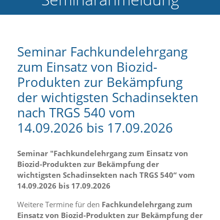
e
l
c
h
e
Seminar Fachkundelehrgang
C
zum Einsatz von Biozid-
o
o
Produkten zur Bekämpfung
k
i
der wichtigsten Schadinsekten
e
nach TRGS 540 vom
a
r
14.09.2026 bis 17.09.2026
t
S
i
Seminar "Fachkundelehrgang zum Einsatz von
e
Biozid-Produkten zur Bekämpfung der
a
wichtigsten Schadinsekten nach TRGS 540“ vom
k
z
14.09.2026 bis 17.09.2026
e
p
Weitere Termine für den
Fachkundelehrgang zum
t
Einsatz von Biozid-Produkten zur Bekämpfung der