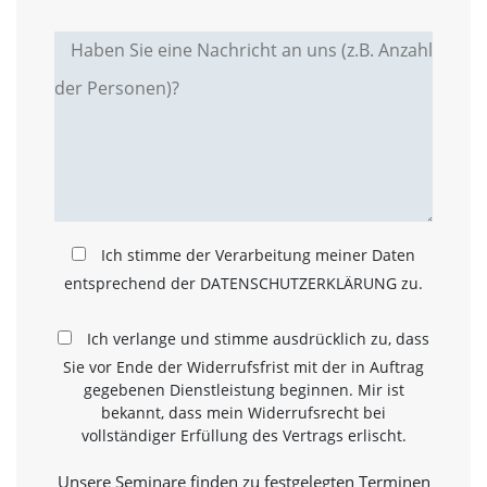
t
s
c
h
l
i
e
ß
t
d
i
e
Ich stimme der Verarbeitung meiner Daten
A
k
entsprechend der DATENSCHUTZERKLÄRUNG zu.
t
i
Ich verlange und stimme ausdrücklich zu, dass
v
i
Sie vor Ende der Widerrufsfrist mit der in Auftrag
e
gegebenen Dienstleistung beginnen. Mir ist
r
bekannt, dass mein Widerrufsrecht bei
u
vollständiger Erfüllung des Vertrags erlischt.
n
g
Unsere Seminare finden zu festgelegten Terminen
d