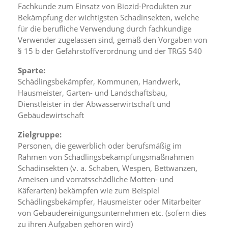
d
Fachkunde zum Einsatz von Biozid-Produkten zur
e
Bekämpfung der wichtigsten Schadinsekten, welche
a
für die berufliche Verwendung durch fachkundige
k
Verwender zugelassen sind, gemäß den Vorgaben von
t
§ 15 b der Gefahrstoffverordnung und der TRGS 540
i
v
Sparte:
i
Schädlingsbekämpfer, Kommunen, Handwerk,
e
r
Hausmeister, Garten- und Landschaftsbau,
t
Dienstleister in der Abwasserwirtschaft und
w
Gebäudewirtschaft
e
r
Zielgruppe:
d
Personen, die gewerblich oder berufsmäßig im
e
Rahmen von Schädlingsbekämpfungsmaßnahmen
n
Schadinsekten (v. a. Schaben, Wespen, Bettwanzen,
k
Ameisen und vorratsschädliche Motten- und
ö
n
Käferarten) bekämpfen wie zum Beispiel
n
Schädlingsbekämpfer, Hausmeister oder Mitarbeiter
e
von Gebäudereinigungsunternehmen etc. (sofern dies
n
zu ihren Aufgaben gehören wird)
.