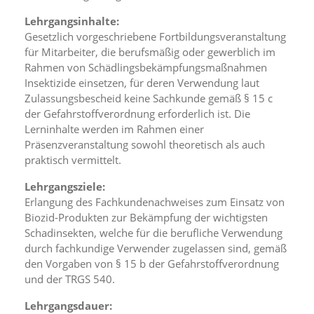
Lehrgangsinhalte:
Marketing
Gesetzlich vorgeschriebene Fortbildungsveranstaltung
für Mitarbeiter, die berufsmäßig oder gewerblich im
(Anzeigen
Rahmen von Schädlingsbekämpfungsmaßnahmen
personalisierter
Insektizide einsetzen, für deren Verwendung laut
Zulassungsbescheid keine Sachkunde gemäß § 15 c
Werbung)
der Gefahrstoffverordnung erforderlich ist. Die
U
Lerninhalte werden im Rahmen einer
m
Präsenzveranstaltung sowohl theoretisch als auch
p
e
praktisch vermittelt.
r
s
Lehrgangsziele:
o
Erlangung des Fachkundenachweises zum Einsatz von
n
Biozid-Produkten zur Bekämpfung der wichtigsten
a
Schadinsekten, welche für die berufliche Verwendung
l
durch fachkundige Verwender zugelassen sind, gemäß
i
den Vorgaben von § 15 b der Gefahrstoffverordnung
s
und der TRGS 540.
i
e
Lehrgangsdauer:
r