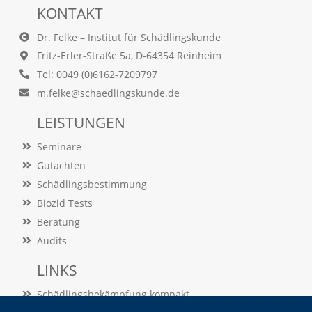
Statistik
KONTAKT
(Optimierung
Dr. Felke – Institut für Schädlingskunde
der
Fritz-Erler-Straße 5a, D-64354 Reinheim
Tel: 0049 (0)6162-7209797
Inhalte)
m.felke@schaedlingskunde.de
W
i
LEISTUNGEN
r
n
Seminare
u
t
Gutachten
z
Schädlingsbestimmung
e
n
Biozid Tests
f
Beratung
u
Audits
n
k
LINKS
t
i
Schädlingsbekämpfung kompakt
o
n