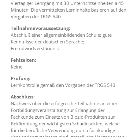
t
Viertägiger Lehrgang mit 30 Unterrichtseinheiten á 45
e
Minuten. Die vermittelten Lerninhalte basieren auf den
u
Vorgaben der TRGS 540.
n
d
Teilnahmevoraussetzung:
f
Abschluß einer allgemeinbildenden Schule; gute
ü
Kenntnisse der deutschen Sprache;
r
Fremdwortverständnis
S
i
Fehlzeiten:
e
o
Keine
p
t
Prüfung:
i
Lernkontrolle gemäß den Vorgaben der TRGS 540.
m
i
Abschluss:
e
Nachweis über die erfolgreiche Teilnahme an einer
r
Fortbildungsveranstaltung zur Erlangung der
t
Fachkunde zum Einsatz von Biozid-Produkten zur
e
Bekämpfung der wichtigsten Schadinsekten, welche
I
n
für die berufliche Verwendung durch fachkundige
h