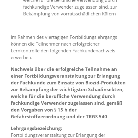
welche für die berufliche Verwendung durch
f
o
fachkundige Verwender zugelassen sind, zur
r
Bekämpfung von vorratsschädlichen Käfern
d
e
r
l
Im Rahmen des viertägigen Fortbildungslehrgangs
i
können die Teilnehmer nach erfolgreicher
c
Lernkontrolle den folgenden Fachkundenachweis
h
erwerben:
e
n
Nachweis über die erfolgreiche Teilnahme an
C
einer Fortbildungsveranstaltung zur Erlangung
o
der Fachkunde zum Einsatz von Biozid-Produkten
o
k
zur Bekämpfung der wichtigsten Schadinsekten,
i
welche für die berufliche Verwendung durch
e
fachkundige Verwender zugelassen sind, gemäß
s
den Vorgaben von § 15 b der
n
Gefahrstoffverordnung und der TRGS 540
i
c
Lehrgangsbezeichung:
h
Fortbildungsveranstaltung zur Erlangung der
t