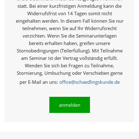
e
statt. Bei einer kurzfristigen Anmeldung kann die
r
Widerrufsfrist von 14 Tagen somit nicht
S
eingehalten werden. In diesem Fall können Sie nur
t
teilnehmen, wenn Sie auf Ihr Widerrufsrecht
a
t
verzichten. Wenn Sie die Seminarunterlagen
i
bereits erhalten haben, greifen unsere
s
Stornobedingungen (Teilerfüllung). Mit Teilnahme
t
am Seminar ist der Vertrag vollständig erfüllt.
i
k
Wenden Sie sich bei Fragen zu Teilnahme,
c
Stornierung, Umbuchung oder Verschieben gerne
o
per E-Mail an uns:
office@schaedlingskunde.de
o
k
i
e
anmelden
s
e
i
n
.