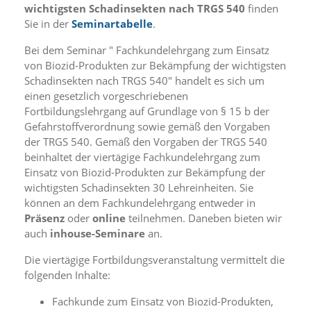
i
wichtigsten Schadinsekten nach TRGS 540
finden
e
Sie in der
Seminartabelle
.
r
e
Bei dem Seminar " Fachkundelehrgang zum Einsatz
n
von Biozid-Produkten zur Bekämpfung der wichtigsten
w
Schadinsekten nach TRGS 540" handelt es sich um
o
einen gesetzlich vorgeschriebenen
l
l
Fortbildungslehrgang auf Grundlage von § 15 b der
e
Gefahrstoffverordnung sowie gemäß den Vorgaben
n
der TRGS 540. Gemäß den Vorgaben der TRGS 540
.
beinhaltet der viertägige Fachkundelehrgang zum
B
Einsatz von Biozid-Produkten zur Bekämpfung der
i
wichtigsten Schadinsekten 30 Lehreinheiten. Sie
t
t
können an dem Fachkundelehrgang entweder in
e
Präsenz
oder
online
teilnehmen. Daneben bieten wir
b
auch
inhouse-Seminare
an.
e
a
Die viertägige Fortbildungsveranstaltung vermittelt die
c
folgenden Inhalte:
h
t
Fachkunde zum Einsatz von Biozid-Produkten,
e