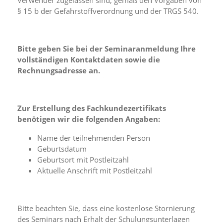
Verwender zugelassen sind, gemäß den Vorgaben von
a
§ 15 b der Gefahrstoffverordnung und der TRGS 540.
l
t
e
s
Bitte geben Sie bei der Seminaranmeldung Ihre
i
vollständigen Kontaktdaten sowie die
c
Rechnungsadresse an.
h
t
b
a
Zur Erstellung des Fachkundezertifikats
r
benötigen wir die folgenden Angaben:
z
u
Name der teilnehmenden Person
m
Geburtsdatum
a
c
Geburtsort mit Postleitzahl
h
Aktuelle Anschrift mit Postleitzahl
e
n
i
s
Bitte beachten Sie, dass eine kostenlose Stornierung
t
des Seminars nach Erhalt der Schulungsunterlagen