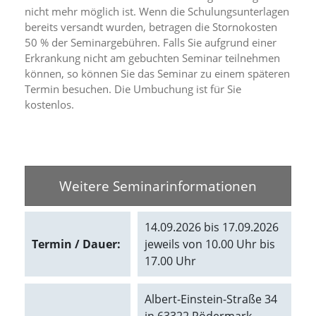
e
nicht mehr möglich ist. Wenn die Schulungsunterlagen
s
bereits versandt wurden, betragen die Stornokosten
e
50 % der Seminargebühren. Falls Sie aufgrund einer
r
f
Erkrankung nicht am gebuchten Seminar teilnehmen
o
können, so können Sie das Seminar zu einem späteren
r
Termin besuchen. Die Umbuchung ist für Sie
d
kostenlos.
e
r
l
i
c
h
Weitere Seminarinformationen
,
d
a
14.09.2026 bis 17.09.2026
s
Termin / Dauer:
jeweils von 10.00 Uhr bis
s
d
17.00 Uhr
i
e
s
Albert-Einstein-Straße 34
e