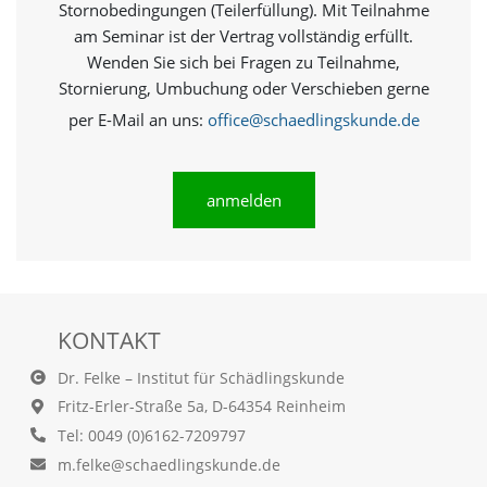
Stornobedingungen (Teilerfüllung). Mit Teilnahme
O
p
am Seminar ist der Vertrag vollständig erfüllt.
t
Wenden Sie sich bei Fragen zu Teilnahme,
i
Stornierung, Umbuchung oder Verschieben gerne
o
n
per E-Mail an uns:
office@schaedlingskunde.de
a
u
s
g
anmelden
e
w
ä
h
l
t
KONTAKT
i
s
Dr. Felke – Institut für Schädlingskunde
t
.
Fritz-Erler-Straße 5a, D-64354 Reinheim
D
Tel: 0049 (0)6162-7209797
a
m.felke@schaedlingskunde.de
s