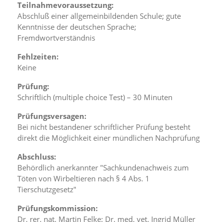
f
Teilnahmevoraussetzung:
o
Abschluß einer allgemeinbildenden Schule; gute
r
Kenntnisse der deutschen Sprache;
d
Fremdwortverständnis
e
r
Fehlzeiten:
l
i
Keine
c
h
Prüfung:
e
Schriftlich (multiple choice Test) – 30 Minuten
n
C
Prüfungsversagen:
o
Bei nicht bestandener schriftlicher Prüfung besteht
o
direkt die Möglichkeit einer mündlichen Nachprüfung
k
i
Abschluss:
e
Behördlich anerkannter "Sachkundenachweis zum
s
Töten von Wirbeltieren nach § 4 Abs. 1
n
Tierschutzgesetz"
i
c
Prüfungskommission:
h
t
Dr. rer. nat. Martin Felke; Dr. med. vet. Ingrid Müller