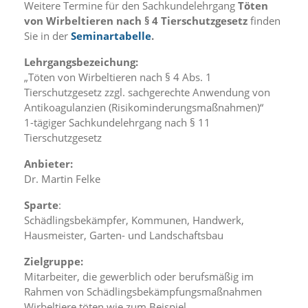
i
Weitere Termine für den Sachkundelehrgang
Töten
e
von Wirbeltieren nach § 4 Tierschutzgesetz
finden
r
Sie in der
Seminartabelle
.
e
n
Lehrgangsbezeichung:
w
„Töten von Wirbeltieren nach § 4 Abs. 1
o
Tierschutzgesetz zzgl. sachgerechte Anwendung von
l
Antikoagulanzien (Risikominderungsmaßnahmen)“
l
e
1-tägiger Sachkundelehrgang nach § 11
n
Tierschutzgesetz
.
B
Anbieter:
i
Dr. Martin Felke
t
t
Sparte
:
e
Schädlingsbekämpfer, Kommunen, Handwerk,
b
Hausmeister, Garten- und Landschaftsbau
e
a
Zielgruppe:
c
Mitarbeiter, die gewerblich oder berufsmäßig im
h
t
Rahmen von Schädlingsbekämpfungsmaßnahmen
e
Wirbeltiere töten wie zum Beispiel