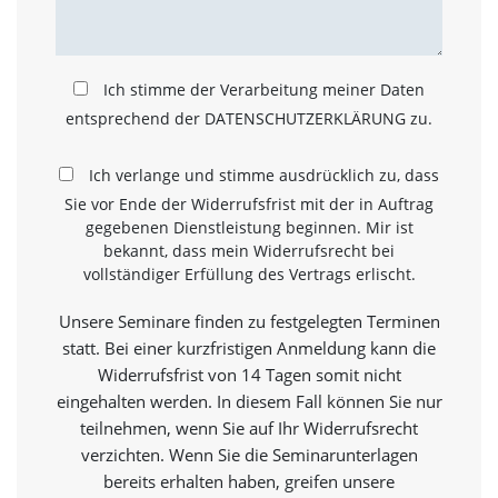
e
s
e
r
f
Ich stimme der Verarbeitung meiner Daten
o
entsprechend der DATENSCHUTZERKLÄRUNG zu.
r
d
e
Ich verlange und stimme ausdrücklich zu, dass
r
Sie vor Ende der Widerrufsfrist mit der in Auftrag
l
gegebenen Dienstleistung beginnen. Mir ist
i
bekannt, dass mein Widerrufsrecht bei
c
vollständiger Erfüllung des Vertrags erlischt.
h
,
Unsere Seminare finden zu festgelegten Terminen
d
a
statt. Bei einer kurzfristigen Anmeldung kann die
s
Widerrufsfrist von 14 Tagen somit nicht
s
eingehalten werden. In diesem Fall können Sie nur
d
i
teilnehmen, wenn Sie auf Ihr Widerrufsrecht
e
verzichten. Wenn Sie die Seminarunterlagen
s
bereits erhalten haben, greifen unsere
e