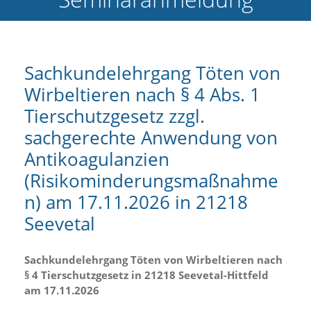
e
l
c
h
e
Sachkundelehrgang Töten von
C
Wirbeltieren nach § 4 Abs. 1
o
o
Tierschutzgesetz zzgl.
k
i
sachgerechte Anwendung von
e
Antikoagulanzien
a
r
(Risikominderungsmaßnahme
t
S
n) am 17.11.2026 in 21218
i
Seevetal
e
a
k
Sachkundelehrgang Töten von Wirbeltieren nach
z
§ 4 Tierschutzgesetz in 21218 Seevetal-Hittfeld
e
p
am 17.11.2026
t