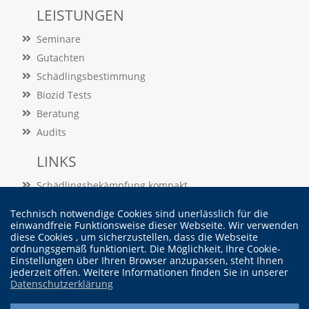
A
LEISTUNGEN
k
t
Seminare
i
v
Gutachten
i
Schädlingsbestimmung
e
r
Biozid Tests
e
Beratung
n
d
Audits
i
e
LINKS
s
e
Schädlingsbekämpfung kompakt
r
Schädlingslexikon
C
Technisch notwendige Cookies sind unerlässlich für die
Veröffentlichungen
o
einwandfreie Funktionsweise dieser Webseite. Wir verwenden
o
diese Cookies , um sicherzustellen, dass die Webseite
ordnungsgemäß funktioniert. Die Möglichkeit, Ihre Cookie-
k
Vertrag widerrufen
Einstellungen über Ihren Browser anzupassen, steht Ihnen
i
jederzeit offen. Weitere Informationen finden Sie in unserer
e
Datenschutzerklärung
a
r
© Dr. Martin Felke - Institut für Schädlingskunde