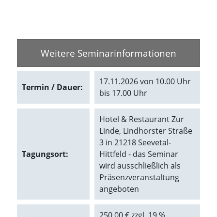
Marketing
(Anzeigen
Weitere Seminarinformationen
personalisierter
Werbung)
17.11.2026 von 10.00 Uhr
U
Termin / Dauer:
m
bis 17.00 Uhr
p
e
Hotel & Restaurant Zur
r
s
Linde, Lindhorster Straße
o
3 in 21218 Seevetal-
n
Tagungsort:
Hittfeld - das Seminar
a
wird ausschließlich als
l
i
Präsenzveranstaltung
s
angeboten
i
e
r
250,00 € zzgl. 19 %