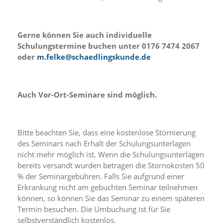
d
e
a
k
Gerne können Sie auch individuelle
t
Schulungstermine buchen unter 0176 7474 2067
i
oder
m.felke@schaedlingskunde.de
v
i
e
r
Auch Vor-Ort-Seminare sind möglich.
t
w
e
r
Bitte beachten Sie, dass eine kostenlose Stornierung
d
des Seminars nach Erhalt der Schulungsunterlagen
e
nicht mehr möglich ist. Wenn die Schulungsunterlagen
n
bereits versandt wurden betragen die Stornokosten 50
k
ö
% der Seminargebühren. Falls Sie aufgrund einer
n
Erkrankung nicht am gebuchten Seminar teilnehmen
n
können, so können Sie das Seminar zu einem späteren
e
Termin besuchen. Die Umbuchung ist für Sie
n
selbstverständlich kostenlos.
.