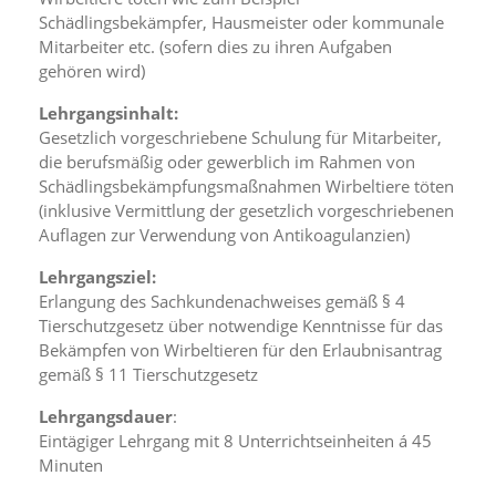
n
Schädlingsbekämpfer, Hausmeister oder kommunale
S
Mitarbeiter etc. (sofern dies zu ihren Aufgaben
i
gehören wird)
e
,
Lehrgangsinhalt:
d
Gesetzlich vorgeschriebene Schulung für Mitarbeiter,
a
die berufsmäßig oder gewerblich im Rahmen von
s
s
Schädlingsbekämpfungsmaßnahmen Wirbeltiere töten
d
(inklusive Vermittlung der gesetzlich vorgeschriebenen
i
Auflagen zur Verwendung von Antikoagulanzien)
e
t
Lehrgangsziel:
e
Erlangung des Sachkundenachweises gemäß § 4
c
Tierschutzgesetz über notwendige Kenntnisse für das
h
Bekämpfen von Wirbeltieren für den Erlaubnisantrag
n
i
gemäß § 11 Tierschutzgesetz
s
c
Lehrgangsdauer
:
h
Eintägiger Lehrgang mit 8 Unterrichtseinheiten á 45
e
Minuten
r