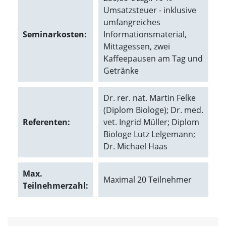
t
Umsatzsteuer - inklusive
e
umfangreiches
u
n
Seminarkosten:
Informationsmaterial,
d
Mittagessen, zwei
f
Kaffeepausen am Tag und
ü
Getränke
r
S
i
Dr. rer. nat. Martin Felke
e
o
(Diplom Biologe); Dr. med.
p
Referenten:
vet. Ingrid Müller; Diplom
t
Biologe Lutz Lelgemann;
i
Dr. Michael Haas
m
i
e
Max.
r
Maximal 20 Teilnehmer
Teilnehmerzahl:
t
e
I
n
h