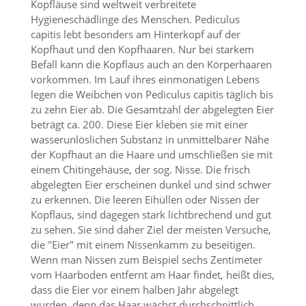
Kopfläuse sind weltweit verbreitete
a
Hygieneschädlinge des Menschen. Pediculus
l
capitis lebt besonders am Hinterkopf auf der
t
Kopfhaut und den Kopfhaaren. Nur bei starkem
e
s
Befall kann die Kopflaus auch an den Körperhaaren
i
vorkommen. Im Lauf ihres einmonatigen Lebens
c
legen die Weibchen von Pediculus capitis täglich bis
h
zu zehn Eier ab. Die Gesamtzahl der abgelegten Eier
t
beträgt ca. 200. Diese Eier kleben sie mit einer
b
wasserunlöslichen Substanz in unmittelbarer Nähe
a
r
der Kopfhaut an die Haare und umschließen sie mit
z
einem Chitingehäuse, der sog. Nisse. Die frisch
u
abgelegten Eier erscheinen dunkel und sind schwer
m
zu erkennen. Die leeren Eihüllen oder Nissen der
a
Kopflaus, sind dagegen stark lichtbrechend und gut
c
zu sehen. Sie sind daher Ziel der meisten Versuche,
h
e
die "Eier" mit einem Nissenkamm zu beseitigen.
n
Wenn man Nissen zum Beispiel sechs Zentimeter
i
vom Haarboden entfernt am Haar findet, heißt dies,
s
dass die Eier vor einem halben Jahr abgelegt
t
wurden, denn das Haar wächst durchschnittlich