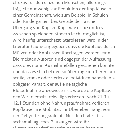
effektiv für den einzelnen Menschen, allerdings
t
s
trägt sie nur wenig zur Reduktion der Kopfläuse in
c
einer Gemeinschaft, wie zum Beispiel in Schulen
h
oder Kindergärten, bei. Gerade der rasche
l
Übergang von Kopf zu Kopf, wie er besonders
i
zwischen spielenden Kindern leicht möglich ist,
e
wird häufig unterschätzt. Stattdessen wird in der
ß
t
Literatur häufig angegeben, dass die Kopflaus durch
d
Mützen oder Kopfkissen übertragen werden kann.
i
Die meisten Autoren sind dagegen der Auffassung,
e
dass dies nur in Ausnahmefällen geschehen könnte
A
und dass es sich bei den so übertragenen Tieren um
k
senile, kranke oder verletzte Individuen handelt. Als
t
obligater Parasit, der auf eine tägliche
i
v
Blutaufnahme angewiesen ist, würde die Kopflaus
i
den Wirt niemals freiwillig verlassen. Nach 21,3 ±
e
12,1 Stunden ohne Nahrungsaufnahme verlieren
r
Kopfläuse ihre Mobilität. Ihr Überleben hängt von
u
der Dehydrierungsrate ab. Nur durch vier- bis
n
sechsmal tägliches Blutsaugen wird ihr
g
d