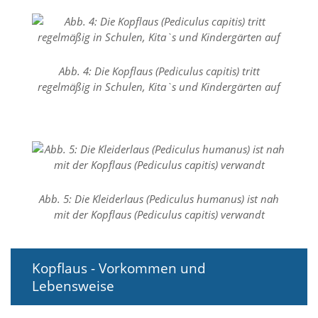
t
e
u
n
d
Abb. 4: Die Kopflaus (Pediculus capitis) tritt
f
ü
regelmäßig in Schulen, Kita`s und Kindergärten auf
r
S
i
e
o
p
t
i
Abb. 5: Die Kleiderlaus (Pediculus humanus) ist nah
m
mit der Kopflaus (Pediculus capitis) verwandt
i
e
r
t
Kopflaus - Vorkommen und
e
Lebensweise
I
n
h