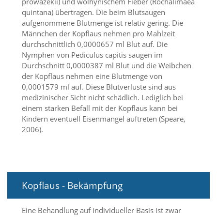
A
prowazekii) und wolhynischem Fieber (Rochalimaea
k
quintana) übertragen. Die beim Blutsaugen
t
aufgenommene Blutmenge ist relativ gering. Die
i
Männchen der Kopflaus nehmen pro Mahlzeit
v
durchschnittlich 0,0000657 ml Blut auf. Die
i
Nymphen von Pediculus capitis saugen im
e
r
Durchschnitt 0,0000387 ml Blut und die Weibchen
e
der Kopflaus nehmen eine Blutmenge von
n
0,0001579 ml auf. Diese Blutverluste sind aus
d
medizinischer Sicht nicht schädlich. Lediglich bei
i
einem starken Befall mit der Kopflaus kann bei
e
Kindern eventuell Eisenmangel auftreten (Speare,
s
2006).
e
r
C
o
o
k
Kopflaus - Bekämpfung
i
e
a
Eine Behandlung auf individueller Basis ist zwar
r