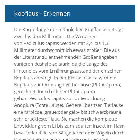
i
e
Kopflaus - Erkennen
r
e
n
Die Körperlänge der männlichen Kopfläuse beträgt
w
zwei bis drei Millimeter. Die Weibchen
o
von Pediculus capitis werden mit 2,4 bis 4,3
l
l
Millimeter durchschnittlich etwas größer. Die aus
e
der Literatur zu entnehmenden Größenangaben
n
variieren deshalb so stark, da die Länge des
.
Hinterleibs vom Ernährungszustand der einzelnen
B
Kopflaus abhängt. In der Klasse Insecta wird die
i
Kopflaus zur Ordnung der Tierläuse (Phthiraptera)
t
t
gerechnet. Innerhalb der Phthiraptera
e
gehört Pediculus capitis zur Unterordnung
b
Anoplura (Echte Läuse). Generell besitzen Tierläuse
e
eine farblose, graue oder gelb- bis schwarzbraune,
a
sehr druckfeste Haut. Sie machen die komplette
c
Entwicklung vom Ei bis zum adulten Insekt im Haar-
h
t
bzw. Federkleid von Säugetieren oder Vögeln durch.
e
Die Eier werden an den Haaren oder Federn