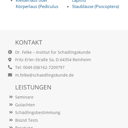
Kleiderlaus oder
capitis)
Statistik
Körperlaus (Pediculus
Staubläuse (Psocoptera)
(Optimierung
der
Inhalte)
W
KONTAKT
i
r
Dr. Felke – Institut für Schädlingskunde
n
Fritz-Erler-Straße 5a, D-64354 Reinheim
u
t
Tel: 0049 (0)6162-7209797
z
m.felke@schaedlingskunde.de
e
n
LEISTUNGEN
f
u
Seminare
n
Gutachten
k
t
Schädlingsbestimmung
i
Biozid Tests
o
n
Beratung