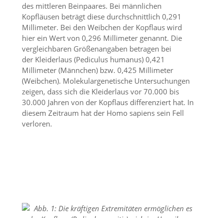
d
des mittleren Beinpaares. Bei männlichen
e
Kopfläusen beträgt diese durchschnittlich 0,291
a
Millimeter. Bei den Weibchen der Kopflaus wird
k
hier ein Wert von 0,296 Millimeter genannt. Die
t
vergleichbaren Größenangaben betragen bei
i
der Kleiderlaus (Pediculus humanus) 0,421
v
i
Millimeter (Männchen) bzw. 0,425 Millimeter
e
(Weibchen). Molekulargenetische Untersuchungen
r
zeigen, dass sich die Kleiderlaus vor 70.000 bis
t
30.000 Jahren von der Kopflaus differenziert hat. In
w
diesem Zeitraum hat der Homo sapiens sein Fell
e
verloren.
r
d
e
n
k
ö
n
n
e
n
.