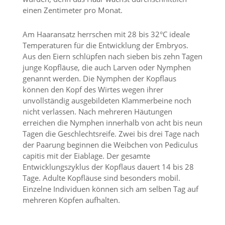
e
einen Zentimeter pro Monat.
s
e
r
Am Haaransatz herrschen mit 28 bis 32°C ideale
f
Temperaturen für die Entwicklung der Embryos.
o
Aus den Eiern schlüpfen nach sieben bis zehn Tagen
r
junge Kopfläuse, die auch Larven oder Nymphen
d
genannt werden. Die Nymphen der Kopflaus
e
r
können den Kopf des Wirtes wegen ihrer
l
unvollständig ausgebildeten Klammerbeine noch
i
nicht verlassen. Nach mehreren Häutungen
c
erreichen die Nymphen innerhalb von acht bis neun
h
Tagen die Geschlechtsreife. Zwei bis drei Tage nach
,
der Paarung beginnen die Weibchen von Pediculus
d
a
capitis mit der Eiablage. Der gesamte
s
Entwicklungszyklus der Kopflaus dauert 14 bis 28
s
Tage. Adulte Kopfläuse sind besonders mobil.
d
Einzelne Individuen können sich am selben Tag auf
i
mehreren Köpfen aufhalten.
e
s
e