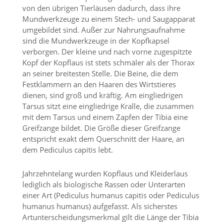
f
von den übrigen Tierläusen dadurch, dass ihre
o
Mundwerkzeuge zu einem Stech- und Saugapparat
r
d
umgebildet sind. Außer zur Nahrungsaufnahme
e
sind die Mundwerkzeuge in der Kopfkapsel
r
verborgen. Der kleine und nach vorne zugespitzte
l
Kopf der Kopflaus ist stets schmäler als der Thorax
i
an seiner breitesten Stelle. Die Beine, die dem
c
Festklammern an den Haaren des Wirtstieres
h
dienen, sind groß und kräftig. Am eingliedrigen
e
n
Tarsus sitzt eine eingliedrige Kralle, die zusammen
C
mit dem Tarsus und einem Zapfen der Tibia eine
o
Greifzange bildet. Die Größe dieser Greifzange
o
entspricht exakt dem Querschnitt der Haare, an
k
dem Pediculus capitis lebt.
i
e
s
Jahrzehntelang wurden Kopflaus und Kleiderlaus
n
lediglich als biologische Rassen oder Unterarten
i
einer Art (Pediculus humanus capitis oder Pediculus
c
humanus humanus) aufgefasst. Als sicherstes
h
Artunterscheidungsmerkmal gilt die Länge der Tibia
t