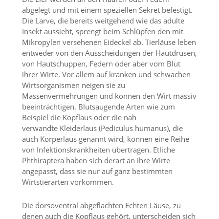
n
abgelegt und mit einem speziellen Sekret befestigt.
S
Die Larve, die bereits weitgehend wie das adulte
i
Insekt aussieht, sprengt beim Schlüpfen den mit
e
Mikropylen versehenen Eideckel ab. Tierläuse leben
,
entweder von den Ausscheidungen der Hautdrüsen,
d
a
von Hautschuppen, Federn oder aber vom Blut
s
ihrer Wirte. Vor allem auf kranken und schwachen
s
Wirtsorganismen neigen sie zu
d
Massenvermehrungen und können den Wirt massiv
i
beeinträchtigen. Blutsaugende Arten wie zum
e
Beispiel die Kopflaus oder die nah
t
e
verwandte Kleiderlaus (Pediculus humanus), die
c
auch Körperlaus genannt wird, können eine Reihe
h
von Infektionskrankheiten übertragen. Etliche
n
Phthiraptera haben sich derart an ihre Wirte
i
angepasst, dass sie nur auf ganz bestimmten
s
Wirtstierarten vorkommen.
c
h
e
Die dorsoventral abgeflachten Echten Läuse, zu
r
denen auch die Kopflaus gehört, unterscheiden sich