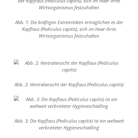
Marketing
Abb. 1: Die kräftigen Extremitäten ermöglichen es der
(Anzeigen
Kopflaus (Pediculus capitis), sich im Haar ihres
personalisierter
Wirtsorganismus festzuhalten
Werbung)
U
m
p
e
r
s
Abb. 2: Ventralansicht der Kopflaus (Pediculus capitis)
o
n
a
l
i
s
Abb. 3: Die Kopflaus (Pediculus capitis) ist ein weltweit
i
verbreiteter Hygieneschädling
e
r