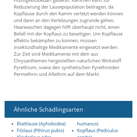
Flüssigkeitsbedarf gedeckt. Kämmen kann zur
e
Reduzierung der Läusepopulation beitragen, da
r
Kopfläuse durch den Kamm verletzt werden können
S
und dann an den Verletzungen zugrunde gehen.
t
Haarwaschen dagegen hilft überhaupt nicht, einen
a
Befall mit der Kopflaus zu beseitigen. Um Kopfläuse
t
i
effektiv bekämpfen zu können, müssen
s
insektizidhaltige Medikamente eingesetzt werden.
t
Zur Zeit sind Medikamente mit dem aus
i
Chrysanthemen hergestellten natürlichen Wirkstoff
k
Pyrethrum, sowie den synthetischen Pyrethroiden
c
Permethrin und Allethrin auf dem Markt.
o
o
k
i
e
s
Ähnliche Schädlingsarten
e
i
n
Blattläuse (Aphidoidea)
humanus)
.
Filzlaus (Pthirus pubis)
Kopflaus (Pediculus