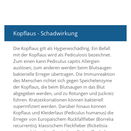
O
p
t
i
o
n
Kopflaus - Schadwirkung
a
u
s
Die Kopflaus gilt als Hygieneschädling. Ein Befall
g
mit der Kopflaus wird als Pediculosis bezeichnet.
e
Zum einen kann Pediculus capitis Allergien
w
auslösen, zum anderen werden beim Blutsaugen
ä
bakterielle Erreger übertragen. Die Immunreaktion
h
des Menschen richtet sich gegen Speichelenzyme
l
der Kopflaus, die beim Blutsaugen in das Blut
t
i
abgegeben werden, und zu Rötungen und Juckreiz
s
führen. Kratzexkoriationen können bakteriell
t
superinfiziert werden. Darüber hinaus können
.
Kopflaus und Kleiderlaus (Pediculus humanus) die
D
Erreger von Europäischem Rückfallfieber (Borrelia
a
recurrentis), klassischem Fleckfieber (Rickettsia
s