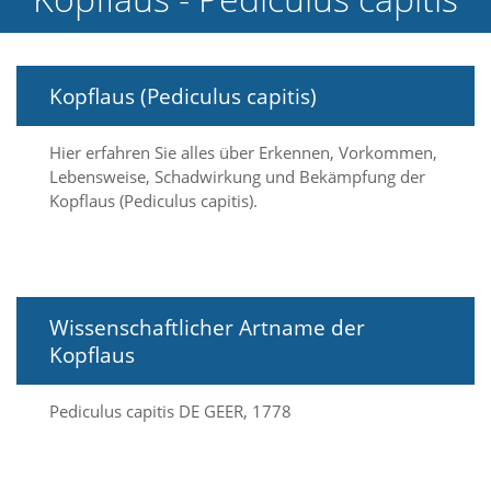
e
l
c
h
Kopflaus (Pediculus capitis)
e
C
o
Hier erfahren Sie alles über Erkennen, Vorkommen,
o
Lebensweise, Schadwirkung und Bekämpfung der
k
Kopflaus (Pediculus capitis).
i
e
a
r
t
S
Wissenschaftlicher Artname der
i
e
Kopflaus
a
k
Pediculus capitis DE GEER, 1778
z
e
p
t