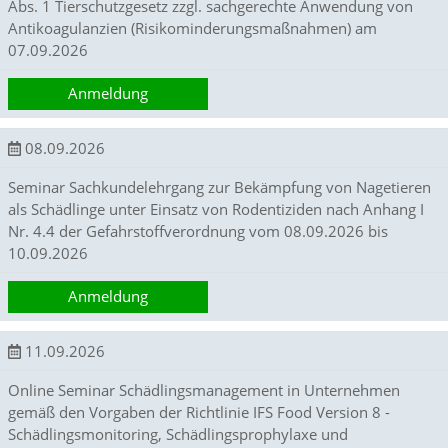
Abs. 1 Tierschutzgesetz zzgl. sachgerechte Anwendung von
t
Antikoagulanzien (Risikominderungsmaßnahmen) am
s
c
07.09.2026
h
l
Anmeldung
i
e
ß
08.09.2026
t
d
Seminar Sachkundelehrgang zur Bekämpfung von Nagetieren
i
als Schädlinge unter Einsatz von Rodentiziden nach Anhang I
e
Nr. 4.4 der Gefahrstoffverordnung vom 08.09.2026 bis
A
10.09.2026
k
t
i
Anmeldung
v
i
11.09.2026
e
r
u
Online Seminar Schädlingsmanagement in Unternehmen
n
gemäß den Vorgaben der Richtlinie IFS Food Version 8 -
g
Schädlingsmonitoring, Schädlingsprophylaxe und
d