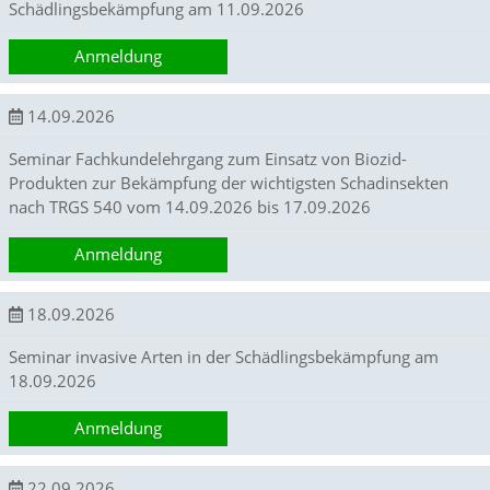
Schädlingsbekämpfung am 11.09.2026
e
r
Anmeldung
S
t
a
14.09.2026
t
i
Seminar Fachkundelehrgang zum Einsatz von Biozid-
s
Produkten zur Bekämpfung der wichtigsten Schadinsekten
t
i
nach TRGS 540 vom 14.09.2026 bis 17.09.2026
k
c
Anmeldung
o
o
k
18.09.2026
i
e
Seminar invasive Arten in der Schädlingsbekämpfung am
s
18.09.2026
e
i
Anmeldung
n
.
22.09.2026