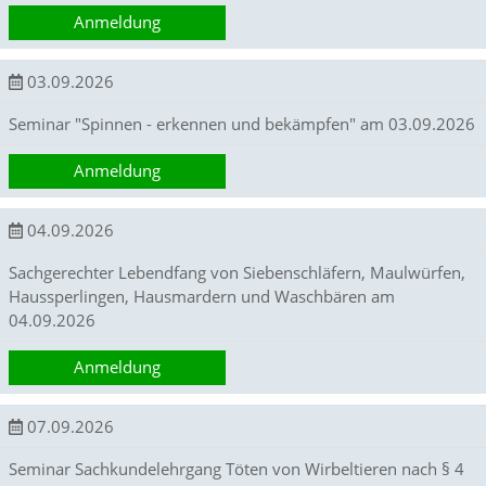
A
Anmeldung
k
t
i
03.09.2026
v
i
Seminar "Spinnen - erkennen und bekämpfen" am 03.09.2026
e
r
e
Anmeldung
n
d
i
04.09.2026
e
s
Sachgerechter Lebendfang von Siebenschläfern, Maulwürfen,
e
Haussperlingen, Hausmardern und Waschbären am
r
04.09.2026
C
o
Anmeldung
o
k
i
07.09.2026
e
a
Seminar Sachkundelehrgang Töten von Wirbeltieren nach § 4
r