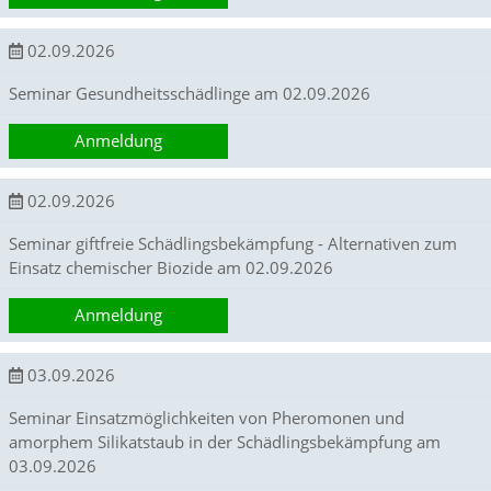
O
p
02.09.2026
t
i
Seminar Gesundheitsschädlinge am 02.09.2026
o
n
a
Anmeldung
u
s
02.09.2026
g
e
w
Seminar giftfreie Schädlingsbekämpfung - Alternativen zum
ä
Einsatz chemischer Biozide am 02.09.2026
h
l
Anmeldung
t
i
s
03.09.2026
t
.
Seminar Einsatzmöglichkeiten von Pheromonen und
D
amorphem Silikatstaub in der Schädlingsbekämpfung am
a
03.09.2026
s