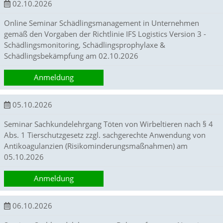
k
02.10.2026
i
n
Online Seminar Schädlingsmanagement in Unternehmen
g
gemäß den Vorgaben der Richtlinie IFS Logistics Version 3 -
,
Schädlingsmonitoring, Schädlingsprophylaxe &
u
Schädlingsbekämpfung am 02.10.2026
m
z
Anmeldung
u
a
n
05.10.2026
a
l
Seminar Sachkundelehrgang Töten von Wirbeltieren nach § 4
y
s
Abs. 1 Tierschutzgesetz zzgl. sachgerechte Anwendung von
i
Antikoagulanzien (Risikominderungsmaßnahmen) am
e
05.10.2026
r
e
Anmeldung
n
,
w
06.10.2026
i
e