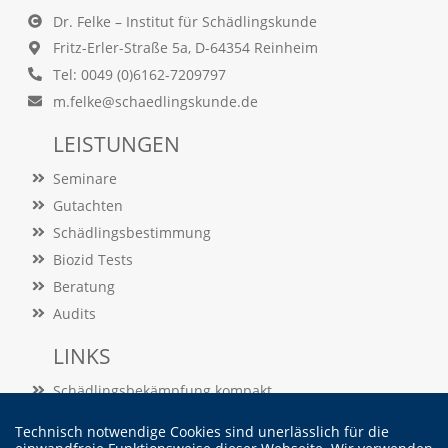
s
t
Dr. Felke – Institut für Schädlingskunde
e
Fritz-Erler-Straße 5a, D-64354 Reinheim
n
Tel: 0049 (0)6162-7209797
.
Z
m.felke@schaedlingskunde.de
u
d
LEISTUNGEN
e
m
Seminare
l
Gutachten
i
e
Schädlingsbestimmung
f
Biozid Tests
e
Beratung
r
n
Audits
d
i
LINKS
e
s
Schädlingsbekämpfung kompakt
e
Schädlingslexikon
a
Technisch notwendige Cookies sind unerlässlich für die
n
Veröffentlichungen