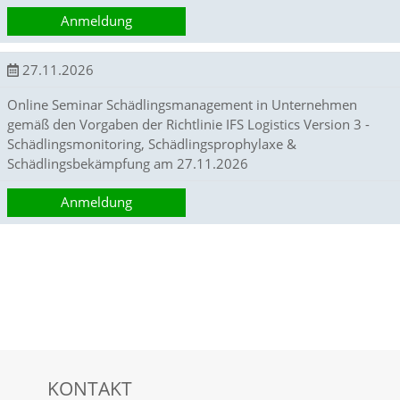
v
Anmeldung
i
t
ä
27.11.2026
t
u
Online Seminar Schädlingsmanagement in Unternehmen
n
gemäß den Vorgaben der Richtlinie IFS Logistics Version 3 -
s
Schädlingsmonitoring, Schädlingsprophylaxe &
e
Schädlingsbekämpfung am 27.11.2026
r
e
r
Anmeldung
W
e
b
s
i
t
e
z
u
t
KONTAKT
e