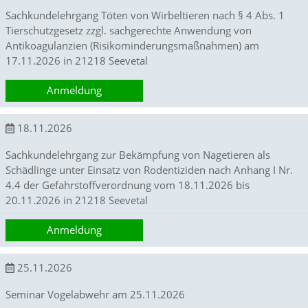
l
Sachkundelehrgang Töten von Wirbeltieren nach § 4 Abs. 1
a
u
Tierschutzgesetz zzgl. sachgerechte Anwendung von
b
Antikoagulanzien (Risikominderungsmaßnahmen) am
t
17.11.2026 in 21218 Seevetal
u
n
Anmeldung
s
e
b
18.11.2026
e
n
Sachkundelehrgang zur Bekämpfung von Nagetieren als
s
Schädlinge unter Einsatz von Rodentiziden nach Anhang I Nr.
o
4.4 der Gefahrstoffverordnung vom 18.11.2026 bis
d
i
20.11.2026 in 21218 Seevetal
e
E
Anmeldung
f
f
e
25.11.2026
k
t
Seminar Vogelabwehr am 25.11.2026
i