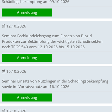
Schädlingsbekämpfung am 09.10.2026
d
.
Anmeldung
D
i
e
12.10.2026
s
e
Seminar Fachkundelehrgang zum Einsatz von Biozid-
D
Produkten zur Bekämpfung der wichtigsten Schadinsekten
a
nach TRGS 540 vom 12.10.2026 bis 15.10.2026
t
e
n
Anmeldung
h
e
16.10.2026
l
f
e
Seminar Einsatz von Nützlingen in der Schädlingsbekämpfung
n
sowie im Vorratsschutz am 16.10.2026
u
n
Anmeldung
s
,
F
16.10.2026