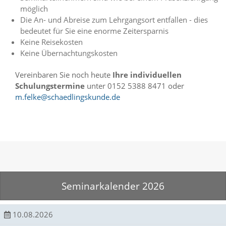
f
möglich
o
Die An- und Abreise zum Lehrgangsort entfallen - dies
r
d
bedeutet für Sie eine enorme Zeitersparnis
e
Keine Reisekosten
r
Keine Übernachtungskosten
l
i
Vereinbaren Sie noch heute
Ihre individuellen
c
Schulungstermine
unter 0152 5388 8471 oder
h
m.felke@schaedlingskunde.de
e
n
C
o
o
k
i
e
s
n
Seminarkalender 2026
i
c
h
10.08.2026
t