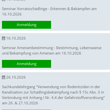
e
h
Seminar Vorratsschädlinge - Erkennen & Bekämpfen am
l
16.10.2026
e
r
Anmeldung
z
u
e
16.10.2026
n
t
Seminar Ameisenbestimmung - Bestimmung, Lebensweise
d
und Bekämpfung von Ameisen am 16.10.2026
e
c
k
Anmeldung
e
n
u
26.10.2026
n
d
Sachkundelehrgang "Verwendung von Rodentiziden in der
n
Kanalisation zur Schädlingsbekämpfung nach § 15c Abs. 3 in
e
Verbindung mit Anhang I Nr. 4.4 der Gefahrstoffverordnung"
u
am 26. & 27.10.2026
e
D