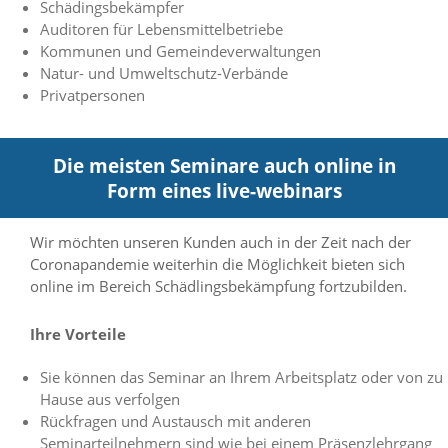
Schädingsbekämpfer
n
Auditoren für Lebensmittelbetriebe
S
Kommunen und Gemeindeverwaltungen
i
e
Natur- und Umweltschutz-Verbände
,
Privatpersonen
d
a
s
Die meisten Seminare auch online in
s
d
Form eines live-webinars
i
e
t
Wir möchten unseren Kunden auch in der Zeit nach der
e
Coronapandemie weiterhin die Möglichkeit bieten sich
c
online im Bereich Schädlingsbekämpfung fortzubilden.
h
n
Ihre Vorteile
i
s
c
Sie können das Seminar an Ihrem Arbeitsplatz oder von zu
h
Hause aus verfolgen
e
Rückfragen und Austausch mit anderen
r
Seminarteilnehmern sind wie bei einem Präsenzlehrgang