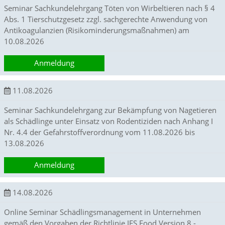
d
Seminar Sachkundelehrgang Töten von Wirbeltieren nach § 4
e
Abs. 1 Tierschutzgesetz zzgl. sachgerechte Anwendung von
a
Antikoagulanzien (Risikominderungsmaßnahmen) am
k
10.08.2026
t
i
v
Anmeldung
i
e
11.08.2026
r
t
Seminar Sachkundelehrgang zur Bekämpfung von Nagetieren
w
e
als Schädlinge unter Einsatz von Rodentiziden nach Anhang I
r
Nr. 4.4 der Gefahrstoffverordnung vom 11.08.2026 bis
d
13.08.2026
e
n
Anmeldung
k
ö
n
14.08.2026
n
e
Online Seminar Schädlingsmanagement in Unternehmen
n
gemäß den Vorgaben der Richtlinie IFS Food Version 8 -
.