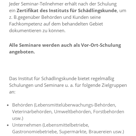
i
Jeder Seminar-Teilnehmer erhält nach der Schulung
e
ein
Zertifikat des Instituts für Schädlingskunde
, um
r
z. B.gegenüber Behörden und Kunden seine
e
Fachkompetenz auf dem behandelten Gebiet
n
dokumentieren zu können.
w
o
l
Alle Seminare werden auch als Vor-Ort-Schulung
l
angeboten.
e
n
.
B
i
Das Institut für Schädlingskunde bietet regelmäßig
t
Schulungen und Seminare u. a. für folgende Zielgruppen
t
an:
e
b
Behörden (Lebensmittelüberwachungs-Behörden,
e
a
Veterinärbehörden, Umweltbehörden, Forstbehörden
c
usw.)
h
Unternehmen (Lebensmittelbetriebe,
t
Gastronomiebetriebe, Supermärkte, Brauereien usw.)
e