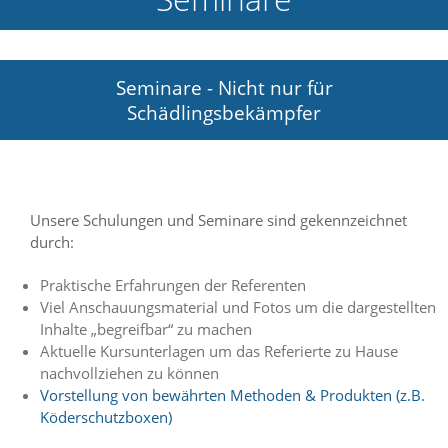
e
l
c
h
Seminare - Nicht nur für
e
Schädlingsbekämpfer
C
o
o
k
i
e
Unsere Schulungen und Seminare sind gekennzeichnet
a
durch:
r
t
S
Praktische Erfahrungen der Referenten
i
Viel Anschauungsmaterial und Fotos um die dargestellten
e
Inhalte „begreifbar“ zu machen
a
Aktuelle Kursunterlagen um das Referierte zu Hause
k
nachvollziehen zu können
z
Vorstellung von bewährten Methoden & Produkten (z.B.
e
p
Köderschutzboxen)
t