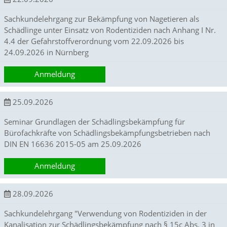
Statistik
Sachkundelehrgang zur Bekämpfung von Nagetieren als
(Optimierung
Schädlinge unter Einsatz von Rodentiziden nach Anhang I Nr.
der
4.4 der Gefahrstoffverordnung vom 22.09.2026 bis
24.09.2026 in Nürnberg
Inhalte)
W
Anmeldung
i
r
n
25.09.2026
u
t
Seminar Grundlagen der Schädlingsbekämpfung für
z
Bürofachkräfte von Schädlingsbekämpfungsbetrieben nach
e
DIN EN 16636 2015-05 am 25.09.2026
n
f
Anmeldung
u
n
k
28.09.2026
t
i
Sachkundelehrgang "Verwendung von Rodentiziden in der
o
Kanalisation zur Schädlingsbekämpfung nach § 15c Abs. 3 in
n