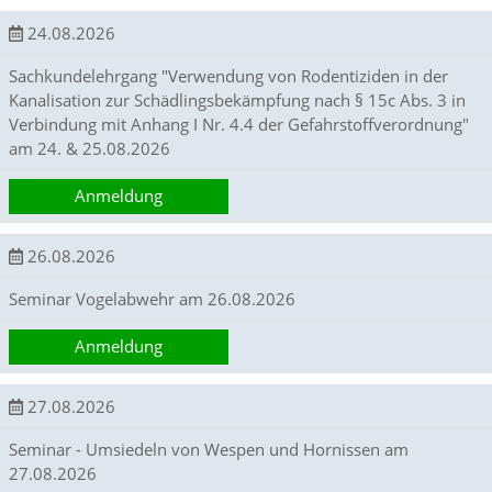
t
e
24.08.2026
u
n
Sachkundelehrgang "Verwendung von Rodentiziden in der
d
Kanalisation zur Schädlingsbekämpfung nach § 15c Abs. 3 in
f
Verbindung mit Anhang I Nr. 4.4 der Gefahrstoffverordnung"
ü
am 24. & 25.08.2026
r
S
Anmeldung
i
e
o
26.08.2026
p
t
Seminar Vogelabwehr am 26.08.2026
i
m
i
Anmeldung
e
r
t
27.08.2026
e
I
Seminar - Umsiedeln von Wespen und Hornissen am
n
27.08.2026
h