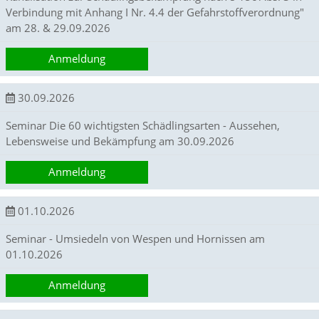
a
Verbindung mit Anhang I Nr. 4.4 der Gefahrstoffverordnung"
l
am 28. & 29.09.2026
e
s
Anmeldung
,
a
n
30.09.2026
o
n
Seminar Die 60 wichtigsten Schädlingsarten - Aussehen,
y
Lebensweise und Bekämpfung am 30.09.2026
m
i
Anmeldung
s
i
e
01.10.2026
r
t
Seminar - Umsiedeln von Wespen und Hornissen am
e
s
01.10.2026
T
r
Anmeldung
a
c