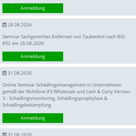
a
Anmeldung
l
t
e
28.08.2026
s
i
Seminar Sachgerechtes Entfernen von Taubenkot nach BGI
c
892 am 28.08.2026
h
t
Anmeldung
b
a
r
31.08.2026
z
u
Online Seminar Schädlingsmanagement in Unternehmen
m
a
gemäß der Richtlinie IFS Wholesale und Cash & Carry Version
c
3 - Schädlingsmonitoring, Schädlingsprophylaxe &
h
Schädlingsbekämpfung
e
n
Anmeldung
i
s
t
31.08.2026