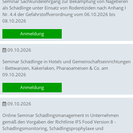
Seminar Sachkundelehrgang zur Bekämpfung von Nagetieren
u
als Schädlinge unter Einsatz von Rodentiziden nach Anhang I
n
Nr. 4.4 der Gefahrstoffverordnung vom 06.10.2026 bis
s
e
08.10.2026
r
e
Anmeldung
W
e
b
09.10.2026
s
e
Seminar Schädlinge in Hotels und Gemeinschaftseinrichtungen
i
- Bettwanzen, Kakerlaken, Pharaoameisen & Co. am
t
09.10.2026
e
g
Anmeldung
e
n
u
09.10.2026
t
z
Online Seminar Schädlingsmanagement in Unternehmen
t
gemäß den Vorgaben der Richtlinie IFS Food Version 8 -
w
i
Schädlingsmonitoring, Schädlingsprophylaxe und
r