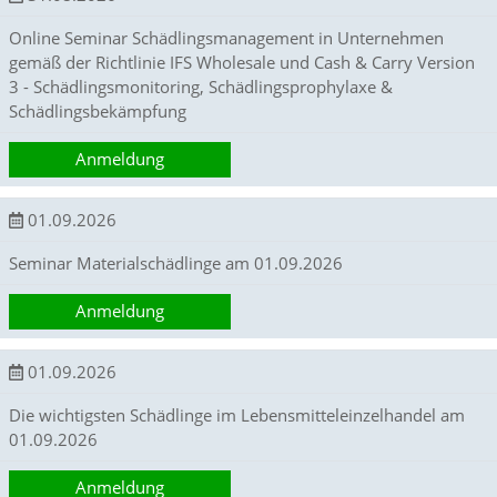
e
s
Online Seminar Schädlingsmanagement in Unternehmen
e
gemäß der Richtlinie IFS Wholesale und Cash & Carry Version
r
3 - Schädlingsmonitoring, Schädlingsprophylaxe &
f
o
Schädlingsbekämpfung
r
d
Anmeldung
e
r
l
01.09.2026
i
c
Seminar Materialschädlinge am 01.09.2026
h
,
Anmeldung
d
a
s
01.09.2026
s
d
Die wichtigsten Schädlinge im Lebensmitteleinzelhandel am
i
01.09.2026
e
s
Anmeldung
e