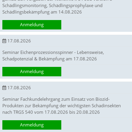
Schädlingsmonitoring, Schädlingsprophylaxe und
Schädlingsbekämpfung am 14.08.2026
Marketing
(Anzeigen
Anmeldung
personalisierter
17.08.2026
Werbung)
U
Seminar Eichenprozessionsspinner - Lebensweise,
m
Schadpotenzial & Bekämpfung am 17.08.2026
p
e
Anmeldung
r
s
o
17.08.2026
n
a
Seminar Fachkundelehrgang zum Einsatz von Biozid-
l
Produkten zur Bekämpfung der wichtigsten Schadinsekten
i
s
nach TRGS 540 vom 17.08.2026 bis 20.08.2026
i
e
Anmeldung
r