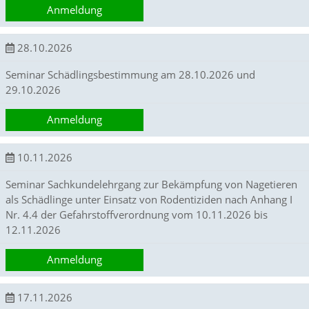
Anmeldung
e
s
i
28.10.2026
g
n
Seminar Schädlingsbestimmung am 28.10.2026 und
s
29.10.2026
z
u
e
Anmeldung
n
t
w
10.11.2026
i
c
Seminar Sachkundelehrgang zur Bekämpfung von Nagetieren
k
als Schädlinge unter Einsatz von Rodentiziden nach Anhang I
e
Nr. 4.4 der Gefahrstoffverordnung vom 10.11.2026 bis
l
12.11.2026
n
.
Anmeldung
E
s
e
17.11.2026
r