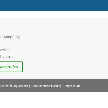
sbekämpfung
lexikon
ichungen
 widerrufen
ieeinstellung ändern |
Datenschutzerklärung |
Impressum