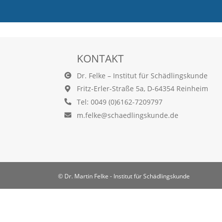
e
l
c
h
e
C
KONTAKT
o
o
Dr. Felke – Institut für Schädlingskunde
k
Fritz-Erler-Straße 5a, D-64354 Reinheim
i
Tel: 0049 (0)6162-7209797
e
a
m.felke@schaedlingskunde.de
r
t
S
i
e
a
© Dr. Martin Felke - Institut für Schädlingskunde
k
z
e
p
t