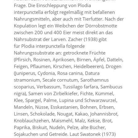
d
Frage. Die Einschleppung von Plodia
e
interpunctella erfolgt regelmäßig mit befallenen
a
Nahrungsmitteln, aber auch mit Tierfutter. Nach der
k
Kopulation legt ein Weibchen der Dörrobstmotte
t
zwischen 200 und 400 Eier meist direkt an das
i
v
Nährsubstrat der Larven. Zacher (1938) gibt
i
für Plodia interpunctella folgende
e
Nahrungssubstrate an: getrocknete Früchte
r
(Pfirsich, Rosinen, Aprikosen, Birnen, Äpfel, Datteln,
t
Feigen, Pflaumen, Kirschen, Heidelbeeren), Drogen
w
(Juniperus, Cydonia, Rosa canina, Datura
e
r
stramonium, Secale cornutum, Sarothamnus
d
scoparius, Verbassum, Tussilago farfara, Sambucus
e
nigra), Samen von Zirbelkiefer, Fichte, Kümmel,
n
Klee, Spargel, Palme, Lupina und Schwarzwurzel,
k
Mandeln, Nüsse, Esskastanien, Bohnen, Erbsen,
ö
Linsen, Schokolade, Nougat, Kakao, Johannisbrot,
n
n
Knoblauchzehen, Maismehl, Malz, Kekse, Brot,
e
Paprika, Biskuit, Nudeln, Pelze, alte Bücher,
n
Sojakuchen und Getreide. Laut Swatonek (1973)
.