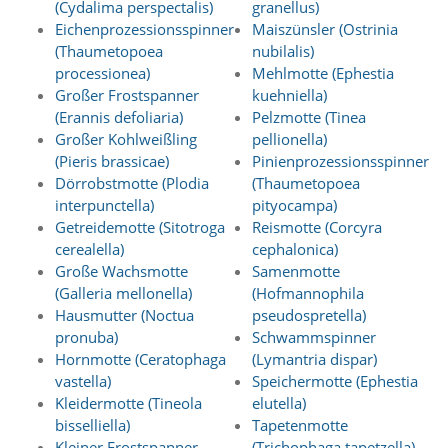
A
(Cydalima perspectalis)
granellus)
k
Eichenprozessionsspinner
Maiszünsler (Ostrinia
t
(Thaumetopoea
nubilalis)
i
processionea)
Mehlmotte (Ephestia
v
Großer Frostspanner
kuehniella)
i
e
(Erannis defoliaria)
Pelzmotte (Tinea
r
Großer Kohlweißling
pellionella)
e
(Pieris brassicae)
Pinienprozessionsspinner
n
Dörrobstmotte (Plodia
(Thaumetopoea
d
interpunctella)
pityocampa)
i
Getreidemotte (Sitotroga
Reismotte (Corcyra
e
s
cerealella)
cephalonica)
e
Große Wachsmotte
Samenmotte
r
(Galleria mellonella)
(Hofmannophila
C
Hausmutter (Noctua
pseudospretella)
o
pronuba)
Schwammspinner
o
Hornmotte (Ceratophaga
(Lymantria dispar)
k
vastella)
Speichermotte (Ephestia
i
e
Kleidermotte (Tineola
elutella)
a
bisselliella)
Tapetenmotte
r
Kleiner Frostspanner
(Trichophaga tapetzella)