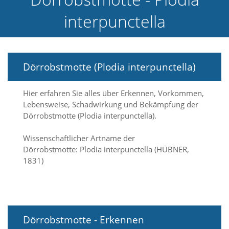
e
interpunctella
l
c
h
e
C
Dörrobstmotte (Plodia interpunctella)
o
o
k
Hier erfahren Sie alles über Erkennen, Vorkommen,
i
Lebensweise, Schadwirkung und Bekämpfung der
e
a
Dörrobstmotte (Plodia interpunctella).
r
t
Wissenschaftlicher Artname der
S
Dörrobstmotte: Plodia interpunctella (HÜBNER,
i
1831)
e
a
k
z
e
p
Dörrobstmotte - Erkennen
t