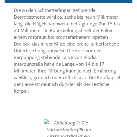
i
e
Die zu den Schmetterlingen gehörende
r
Dörrobstmotte wird ca. sechs bis neun Millimeter
e
lang, die Flügelspannweite beträgt ungefähr 15 bis
n
20 Millimeter. In Ruhestellung ähnelt der Falter
w
o
einem rotbraun bis bronzefarbenem, spitzen
l
Dreieck, das in der Mitte eine breite, silberfarbene
l
Unterbrechung aufweist. Die kurz vor der
e
Verpuppung stehende Larve von Plodia
n
interpunctella hat eine Länge von 14 bis 17
.
Millimeter. Ihre Färbung kann je nach Ernährung
B
i
weißlich, grünlich oder rötlich sein. Die Kopfkapsel
t
der Larve ist deutlich dunkler als der restliche
t
Körper.
e
b
e
a
c
h
t
e