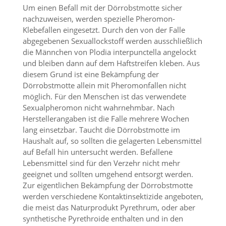
e
Um einen Befall mit der Dörrobstmotte sicher
s
nachzuweisen, werden spezielle Pheromon-
e
Klebefallen eingesetzt. Durch den von der Falle
r
f
abgegebenen Sexuallockstoff werden ausschließlich
o
die Männchen von Plodia interpunctella angelockt
r
und bleiben dann auf dem Haftstreifen kleben. Aus
d
diesem Grund ist eine Bekämpfung der
e
Dörrobstmotte allein mit Pheromonfallen nicht
r
möglich. Für den Menschen ist das verwendete
l
Sexualpheromon nicht wahrnehmbar. Nach
i
c
Herstellerangaben ist die Falle mehrere Wochen
h
lang einsetzbar. Taucht die Dörrobstmotte im
,
Haushalt auf, so sollten die gelagerten Lebensmittel
d
auf Befall hin untersucht werden. Befallene
a
Lebensmittel sind für den Verzehr nicht mehr
s
geeignet und sollten umgehend entsorgt werden.
s
d
Zur eigentlichen Bekämpfung der Dörrobstmotte
i
werden verschiedene Kontaktinsektizide angeboten,
e
die meist das Naturprodukt Pyrethrum, oder aber
s
synthetische Pyrethroide enthalten und in den
e