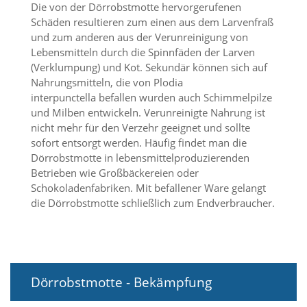
Die von der Dörrobstmotte hervorgerufenen
a
Schäden resultieren zum einen aus dem Larvenfraß
l
t
und zum anderen aus der Verunreinigung von
e
Lebensmitteln durch die Spinnfäden der Larven
s
(Verklumpung) und Kot. Sekundär können sich auf
i
Nahrungsmitteln, die von Plodia
c
interpunctella befallen wurden auch Schimmelpilze
h
und Milben entwickeln. Verunreinigte Nahrung ist
t
nicht mehr für den Verzehr geeignet und sollte
b
a
sofort entsorgt werden. Häufig findet man die
r
Dörrobstmotte in lebensmittelproduzierenden
z
Betrieben wie Großbäckereien oder
u
Schokoladenfabriken. Mit befallener Ware gelangt
m
die Dörrobstmotte schließlich zum Endverbraucher.
a
c
h
e
n
i
Dörrobstmotte - Bekämpfung
s
t