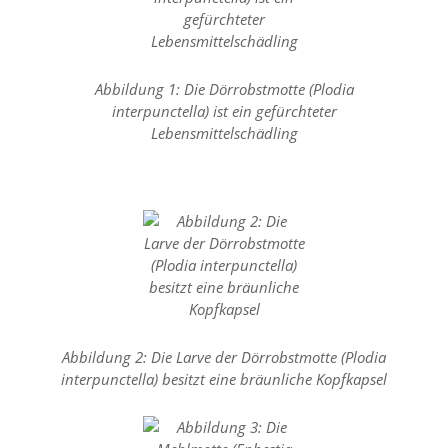
n
S
i
e
Abbildung 1: Die Dörrobstmotte (Plodia
,
d
interpunctella) ist ein gefürchteter
a
Lebensmittelschädling
s
s
d
i
e
t
e
c
h
n
i
s
Abbildung 2: Die Larve der Dörrobstmotte (Plodia
c
interpunctella) besitzt eine bräunliche Kopfkapsel
h
e
r