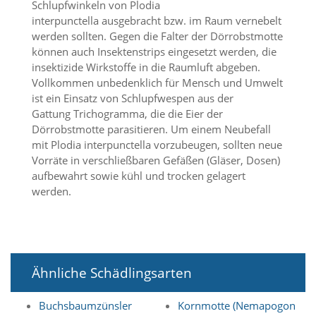
Schlupfwinkeln von Plodia
O
interpunctella ausgebracht bzw. im Raum vernebelt
p
t
werden sollten. Gegen die Falter der Dörrobstmotte
i
können auch Insektenstrips eingesetzt werden, die
o
insektizide Wirkstoffe in die Raumluft abgeben.
n
Vollkommen unbedenklich für Mensch und Umwelt
a
ist ein Einsatz von Schlupfwespen aus der
u
Gattung Trichogramma, die die Eier der
s
Dörrobstmotte parasitieren. Um einem Neubefall
g
e
mit Plodia interpunctella vorzubeugen, sollten neue
w
Vorräte in verschließbaren Gefäßen (Gläser, Dosen)
ä
aufbewahrt sowie kühl und trocken gelagert
h
werden.
l
t
i
s
t
.
Ähnliche Schädlingsarten
D
a
s
Buchsbaumzünsler
Kornmotte (Nemapogon