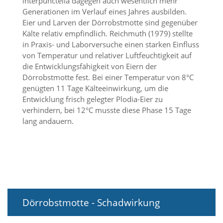
interpunctella dagegen auch wesentlich mehr
t
Generationen im Verlauf eines Jahres ausbilden.
e
Eier und Larven der Dörrobstmotte sind gegenüber
u
n
Kälte relativ empfindlich. Reichmuth (1979) stellte
d
in Praxis- und Laborversuche einen starken Einfluss
f
von Temperatur und relativer Luftfeuchtigkeit auf
ü
die Entwicklungsfähigkeit von Eiern der
r
Dörrobstmotte fest. Bei einer Temperatur von 8°C
S
genügten 11 Tage Kälteeinwirkung, um die
i
e
Entwicklung frisch gelegter Plodia-Eier zu
o
verhindern, bei 12°C musste diese Phase 15 Tage
p
lang andauern.
t
i
m
i
e
r
t
e
Dörrobstmotte - Schadwirkung
I
n
h