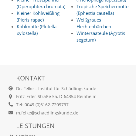
t
(Operophtera brumata)
Tropische Speichermotte
s
Kleiner Kohlweißling
(Ephestia cautella)
c
(Pieris rapae)
Weißgraues
h
l
Kohlmotte (Plutella
Flechtenbärchen
i
xylostella)
Wintersaateule (Agrotis
e
segetum)
ß
t
d
i
e
A
KONTAKT
k
t
Dr. Felke – Institut für Schädlingskunde
i
v
Fritz-Erler-Straße 5a, D-64354 Reinheim
i
Tel: 0049 (0)6162-7209797
e
r
m.felke@schaedlingskunde.de
u
n
LEISTUNGEN
g
d