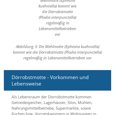
f
o
r
d
e
r
l
i
c
h
Abbildung 3: Die Mehlmotte (Ephestia kuehniella)
e
kommt wie die Dörrobstmotte (Plodia interpunctella)
n
regelmäßig in Lebensmittelbetrieben vor
C
o
o
k
Dörrobstmotte - Vorkommen und
i
Lebensweise
e
s
n
Als Lebensraum der Dörrobstmotte kommen
i
Getreidespeicher, Lagerhäuser, Silos, Mühlen,
c
h
Nahrungsmittelbetriebe, Supermärkte, sowie
t
Küchen bzw. Vorratskammern in Wohnungen in