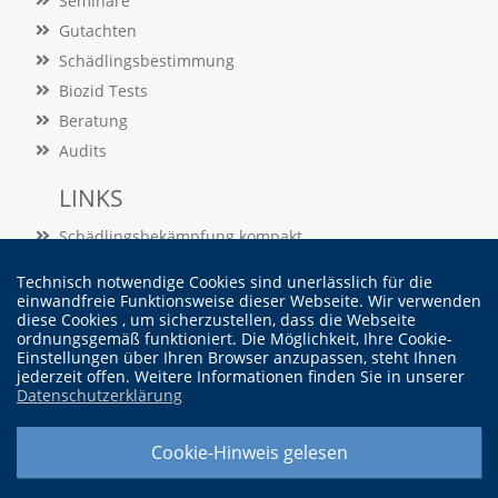
Seminare
e
Gutachten
r
Schädlingsbestimmung
S
t
Biozid Tests
a
Beratung
t
i
Audits
s
t
LINKS
i
k
Schädlingsbekämpfung kompakt
c
Schädlingslexikon
o
Technisch notwendige Cookies sind unerlässlich für die
o
Veröffentlichungen
einwandfreie Funktionsweise dieser Webseite. Wir verwenden
k
diese Cookies , um sicherzustellen, dass die Webseite
i
ordnungsgemäß funktioniert. Die Möglichkeit, Ihre Cookie-
Vertrag widerrufen
e
Einstellungen über Ihren Browser anzupassen, steht Ihnen
jederzeit offen. Weitere Informationen finden Sie in unserer
s
Datenschutzerklärung
e
i
© Dr. Martin Felke - Institut für Schädlingskunde
n
Cookie-Hinweis gelesen
Widerrufsbelehrung |
Cookieeinstellung ändern |
Datenschutzerklärung |
.
Impressum