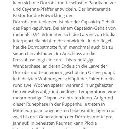
kann sich die Dörrobstmotte selbst in Paprikapulver
und Cayenne-Pfeffer entwickeln. Der limitierende
Marketing
Faktor für die Entwicklung der
(Anzeigen
Dörrobstmottenlarven ist hier der Capsaicin-Gehalt
des Paprikapulvers. Bei einem Capsaicin-Gehalt von
personalisierter
mehr als 0,91 % konnten sich die Larven von Plodia
interpunctella nicht mehr entwickeln. In der Regel
Werbung)
hat die Dörrobstmotte fünf, manchmal auch bis zu
U
sieben Larvalstadien. Im Anschluss an die
m
Fressphase folgt eine drei- bis zehntägige
p
e
Wanderphase, an deren Ende sich die Larve der
r
Dörrobstmotte an einem geschützten Ort verpuppt.
s
In beheizten Wohnungen schlüpft der Falter bereits
o
rund zwei Wochen später, während in ungeheizten
n
Getreidesilos aufgrund niedriger Temperaturen eine
a
mehrmonatige Diapause eintreten kann. Aufgrund
l
i
dieser Ruhephase in der Puppenhülle treten in
s
Mitteleuropa in ungeheizten Lebensmittellagern nur
i
zwei bis drei Generationen der Dörrobstmotte pro
e
Jahr auf. In beheizten Räumen kann Plodia
r