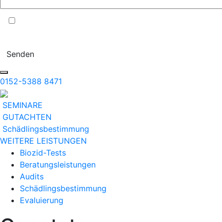
Ich stimme der Verarbeitung meiner Daten entsprechend Punkt
1.b der
DATENSCHUTZERKLÄRUNG
zu.
Senden
0152-5388 8471
SEMINARE
GUTACHTEN
Schädlingsbestimmung
WEITERE LEISTUNGEN
Biozid-Tests
Beratungsleistungen
Audits
Schädlingsbestimmung
Evaluierung