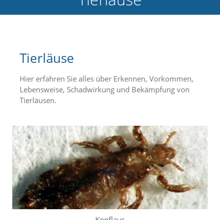
e
l
c
h
e
Tierläuse
C
o
o
Hier erfahren Sie alles über Erkennen, Vorkommen,
k
Lebensweise, Schadwirkung und Bekämpfung von
i
Tierläusen.
e
a
r
t
S
i
e
a
k
z
e
p
t
Kopflaus