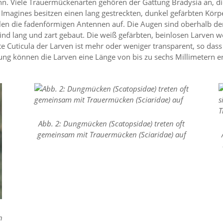
. Viele Trauermückenarten gehören der Gattung Bradysia an, die 
Imagines besitzen einen lang gestreckten, dunkel gefärbten Körpe
llen die fadenförmigen Antennen auf. Die Augen sind oberhalb de
nd lang und zart gebaut. Die weiß gefärbten, beinlosen Larven we
te Cuticula der Larven ist mehr oder weniger transparent, so das
pung können die Larven eine Länge von bis zu sechs Millimetern e
Abb. 2: Dungmücken (Scatopsidae) treten oft
gemeinsam mit Trauermücken (Sciaridae) auf
h