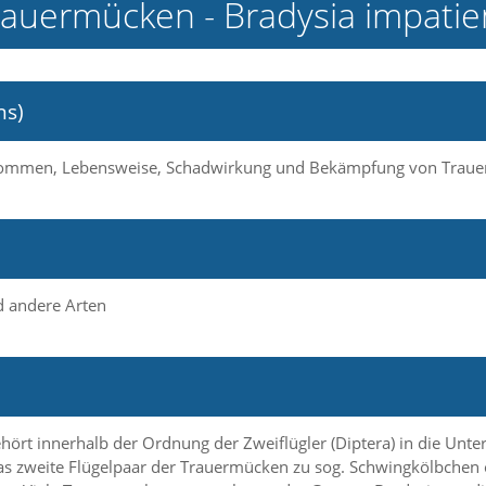
rauermücken - Bradysia impatie
ns)
orkommen, Lebensweise, Schadwirkung und Bekämpfung von Trauer
d andere Arten
ehört innerhalb der Ordnung der Zweiflügler (Diptera) in die U
das zweite Flügelpaar der Trauermücken zu sog. Schwingkölbchen 