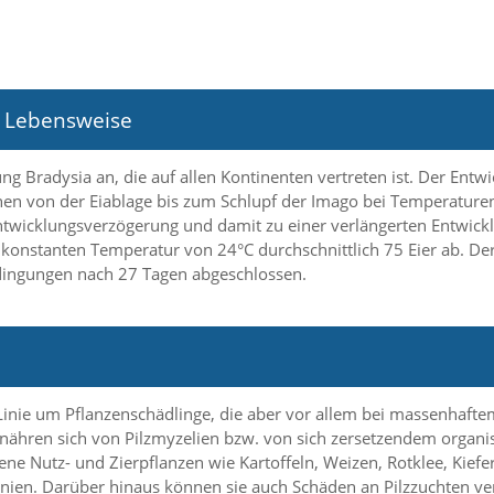
 Lebensweise
 Bradysia an, die auf allen Kontinenten vertreten ist. Der Entwi
ehen von der Eiablage bis zum Schlupf der Imago bei Temperature
ntwicklungsverzögerung und damit zu einer verlängerten Entwic
 konstanten Temperatur von 24°C durchschnittlich 75 Eier ab. De
edingungen nach 27 Tagen abgeschlossen.
 Linie um Pflanzenschädlinge, die aber vor allem bei massenhafte
hren sich von Pilzmyzelien bzw. von sich zersetzendem organisc
dene Nutz- und Zierpflanzen wie Kartoffeln, Weizen, Rotklee, Kiefe
nien. Darüber hinaus können sie auch Schäden an Pilzzuchten ve