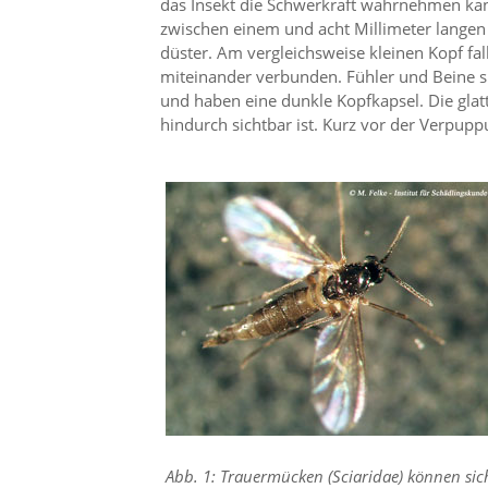
das Insekt die Schwerkraft wahrnehmen kann
i
e
zwischen einem und acht Millimeter langen 
r
düster. Am vergleichsweise kleinen Kopf fa
e
miteinander verbunden. Fühler und Beine si
n
und haben eine dunkle Kopfkapsel. Die glat
w
hindurch sichtbar ist. Kurz vor der Verpup
o
l
l
e
n
.
B
i
t
t
e
b
e
a
c
h
t
Abb. 1: Trauermücken (Sciaridae) können sic
e