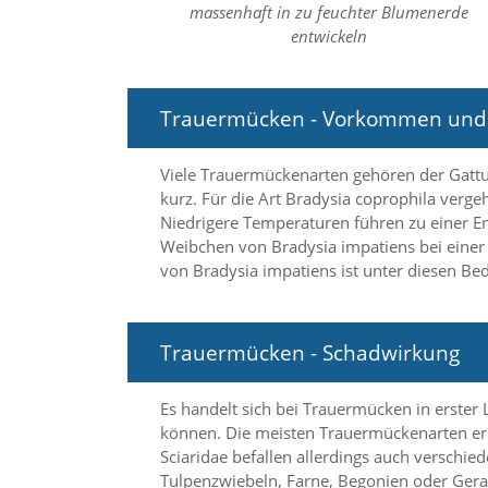
massenhaft in zu feuchter Blumenerde
n
S
entwickeln
i
e
,
Trauermücken - Vorkommen und
d
a
s
Viele Trauermückenarten gehören der Gattung
s
kurz. Für die Art Bradysia coprophila verg
d
i
Niedrigere Temperaturen führen zu einer E
e
Weibchen von Bradysia impatiens bei einer
t
von Bradysia impatiens ist unter diesen B
e
c
h
n
Trauermücken - Schadwirkung
i
s
c
Es handelt sich bei Trauermücken in erster
h
können. Die meisten Trauermückenarten ernä
e
Sciaridae befallen allerdings auch verschie
r
Tulpenzwiebeln, Farne, Begonien oder Gera