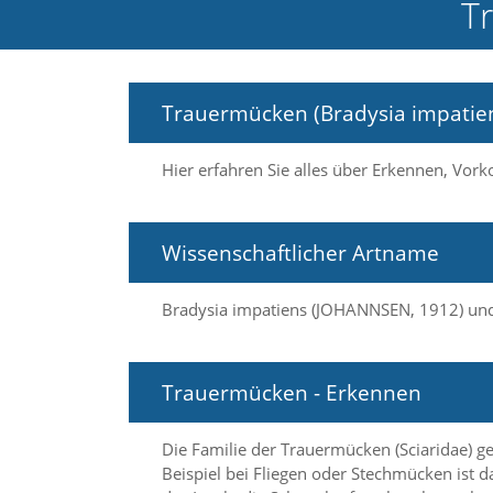
T
e
l
c
h
e
Trauermücken (Bradysia impatie
C
o
o
Hier erfahren Sie alles über Erkennen, V
k
i
e
a
Wissenschaftlicher Artname
r
t
Bradysia impatiens (JOHANNSEN, 1912) un
S
i
e
a
Trauermücken - Erkennen
k
z
e
Die Familie der Trauermücken (Sciaridae) g
p
Beispiel bei Fliegen oder Stechmücken ist 
t