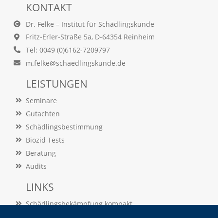
f
KONTAKT
o
r
Dr. Felke – Institut für Schädlingskunde
d
Fritz-Erler-Straße 5a, D-64354 Reinheim
e
r
Tel: 0049 (0)6162-7209797
l
m.felke@schaedlingskunde.de
i
c
LEISTUNGEN
h
e
Seminare
n
C
Gutachten
o
Schädlingsbestimmung
o
k
Biozid Tests
i
Beratung
e
Audits
s
n
LINKS
i
c
Schädlingsbekämpfung kompakt
h
t
Schädlingslexikon