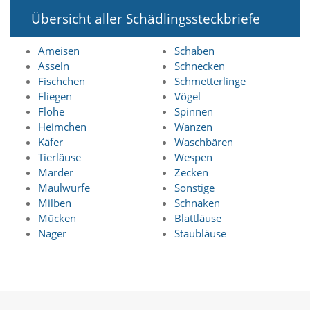
n
Übersicht aller Schädlingssteckbriefe
S
i
e
Ameisen
Schaben
,
Asseln
Schnecken
d
Fischchen
Schmetterlinge
a
Fliegen
Vögel
s
Flöhe
Spinnen
s
Heimchen
Wanzen
d
i
Käfer
Waschbären
e
Tierläuse
Wespen
t
Marder
Zecken
e
Maulwürfe
Sonstige
c
Milben
Schnaken
h
Mücken
Blattläuse
n
i
Nager
Staubläuse
s
c
h
e
r