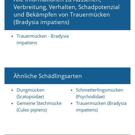
i
Verbreitung, Verhalten, Schadpotenzial
e
r
und Bekämpfen von Trauermücken
e
(Bradysia impatiens)
n
w
Trauermücken - Bradysia
o
l
impatiens
l
e
n
.
B
Ähnliche Schädlingsarten
i
t
t
Dungmücken
Schmetterlingsmücken
e
(Scatopsidae)
(Psychodidae)
b
Gemeine Stechmücke
Trauermücken (Bradysia
e
(Culex pipiens)
impatiens)
a
c
h
t
e