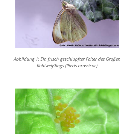
f
o
r
d
e
r
l
i
c
h
e
Abbildung 1: Ein frisch geschlüpfter Falter des Großen
n
Kohlweißlings (Pieris brassicae)
C
o
o
k
i
e
s
n
i
c
h
t