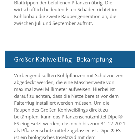
Blattrippen der befallenen Pflanzen übrig. Die
a
wirtschaftlich bedeutendsten Schäden richtet im
l
Kohlanbau die zweite Raupengeneration an, die
t
e
zwischen Juli und September auftritt.
s
i
c
h
t
b
Großer Kohlweißling - Bekämpfung
a
r
Vorbeugend sollten Kohlpflanzen mit Schutznetzen
z
u
abgedeckt werden, die eine Maschenweite von
m
maximal zwei Millimeter aufweisen. Hierbei ist
a
darauf zu achten, dass die Netze bereits vor dem
c
Falterflug installiert werden müssen. Um die
h
Raupen des Großen Kohlweißlings direkt zu
e
bekämpfen, kann das Pflanzenschutzmittel Dipel®
n
ES eingesetzt werden, das noch bis zum 31.12.2021
i
s
als Pflanzenschutzmittel zugelassen ist. Dipel® ES
t
ist ein biologisches Insektizid mit dem