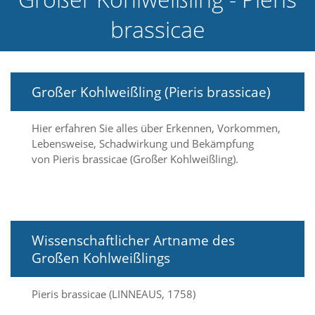
e
brassicae
l
c
h
e
C
Großer Kohlweißling (Pieris brassicae)
o
o
k
Hier erfahren Sie alles über Erkennen, Vorkommen,
i
Lebensweise, Schadwirkung und Bekämpfung
e
a
von Pieris brassicae (Großer Kohlweißling).
r
t
S
i
e
Wissenschaftlicher Artname des
a
k
Großen Kohlweißlings
z
e
p
Pieris brassicae (LINNEAUS, 1758)
t