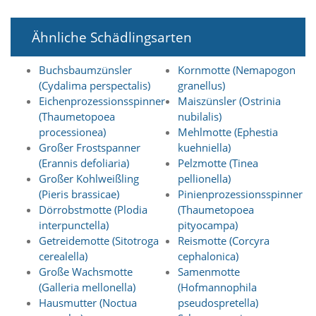
t
s
c
Ähnliche Schädlingsarten
h
l
Buchsbaumzünsler
Kornmotte (Nemapogon
i
(Cydalima perspectalis)
granellus)
e
ß
Eichenprozessionsspinner
Maiszünsler (Ostrinia
t
(Thaumetopoea
nubilalis)
d
processionea)
Mehlmotte (Ephestia
i
Großer Frostspanner
kuehniella)
e
(Erannis defoliaria)
Pelzmotte (Tinea
A
Großer Kohlweißling
pellionella)
k
(Pieris brassicae)
Pinienprozessionsspinner
t
i
Dörrobstmotte (Plodia
(Thaumetopoea
v
interpunctella)
pityocampa)
i
Getreidemotte (Sitotroga
Reismotte (Corcyra
e
cerealella)
cephalonica)
r
Große Wachsmotte
Samenmotte
u
(Galleria mellonella)
(Hofmannophila
n
g
Hausmutter (Noctua
pseudospretella)
d