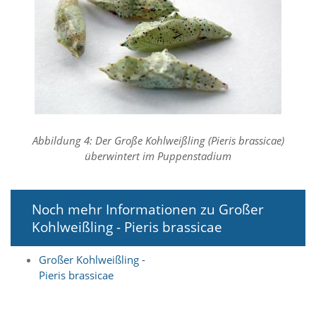
A
k
t
i
v
i
e
r
e
n
d
Abbildung 4: Der Große Kohlweißling (Pieris brassicae)
i
überwintert im Puppenstadium
e
s
e
r
Noch mehr Informationen zu Großer
C
Kohlweißling - Pieris brassicae
o
o
k
Großer Kohlweißling -
i
Pieris brassicae
e
a
r