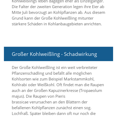
Kohlweißlings leben dagegen eher als Einzelgänger.
t
Die Falter der zweiten Generation legen ihre Eier ab
e
u
Mitte Juli bevorzugt an Kohlpflanzen ab. Aus diesem
n
Grund kann der Große Kohlweißling mitunter
d
stärkere Schäden in Kohlanbaugebieten anrichten.
f
ü
r
S
i
e
Großer Kohlweißling - Schadwirkung
o
p
t
Der Große Kohlweißling ist ein weit verbreiteter
i
Pflanzenschädling und befällt alle möglichen
m
Kohlsorten wie zum Beispiel Markstammkohl,
i
Kohlrabi oder Weißkohl. Oft findet man die Raupen
e
auch an der Großen Kapuzinerkresse (Tropaeolum
r
majus). Die Raupen von Pieris
t
e
brassicae verursachen an den Blättern der
I
befallenen Kohlpflanzen zunächst einen sog.
n
Lochfraß. Später bleiben dann oft nur noch die
h