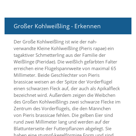
i
e
r
e
n
Großer Kohlweißling - Erkennen
w
o
Der Große Kohlweißling ist wie der nah-
l
l
verwandte Kleine Kohlweißling (Pieris rapae) ein
e
tagaktiver Schmetterling aus der Familie der
n
Weißlinge (Pieridae). Die weißlich gefärbten Falter
.
erreichen eine Flügelspannweite von maximal 65
B
Millimeter. Beide Geschlechter von Pieris
i
brassicae weisen an der Spitze der Vorderflügel
t
t
einen schwarzen Fleck auf, der auch als Apikalfleck
e
bezeichnet wird. Außerdem zeigen die Weibchen
b
des Großen Kohlweißlings zwei schwarze Flecke im
e
Zentrum des Vorderflügels, die den Männchen
a
von Pieris brassicae fehlen. Die gelben Eier sind
c
rund zwei Millimeter lang und werden auf der
h
Blattunterseite der Futterpflanzen abgelegt. Sie
t
e
haben eine stumpf-kegelförmige Form und sind