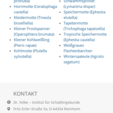
pronuba)
Schwammspinner
e
Hornmotte (Ceratophaga
(Lymantria dispar)
r
vastella)
Speichermotte (Ephestia
S
Kleidermotte (Tineola
elutella)
t
bisselliella)
Tapetenmotte
a
t
Kleiner Frostspanner
(Trichophaga tapetzella)
i
(Operophtera brumata)
Tropische Speichermotte
s
Kleiner Kohlweißling
(Ephestia cautella)
t
(Pieris rapae)
Weißgraues
i
Kohlmotte (Plutella
Flechtenbärchen
k
xylostella)
Wintersaateule (Agrotis
c
segetum)
o
o
k
i
e
s
e
KONTAKT
i
n
Dr. Felke – Institut für Schädlingskunde
.
Fritz-Erler-Straße 5a, D-64354 Reinheim