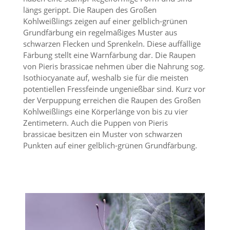
n
längs gerippt. Die Raupen des Großen
S
Kohlweißlings zeigen auf einer gelblich-grünen
i
Grundfärbung ein regelmäßiges Muster aus
e
schwarzen Flecken und Sprenkeln. Diese auffällige
,
Färbung stellt eine Warnfärbung dar. Die Raupen
d
a
von Pieris brassicae nehmen über die Nahrung sog.
s
Isothiocyanate auf, weshalb sie für die meisten
s
potentiellen Fressfeinde ungenießbar sind. Kurz vor
d
der Verpuppung erreichen die Raupen des Großen
i
Kohlweißlings eine Körperlänge von bis zu vier
e
Zentimetern. Auch die Puppen von Pieris
t
e
brassicae besitzen ein Muster von schwarzen
c
Punkten auf einer gelblich-grünen Grundfärbung.
h
n
i
s
c
h
e
r