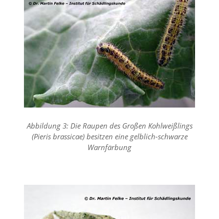
O
p
t
i
o
n
a
u
s
g
e
w
ä
Abbildung 3: Die Raupen des Großen Kohlweißlings
h
l
(Pieris brassicae) besitzen eine gelblich-schwarze
t
Warnfärbung
i
s
t
.
D
a
s