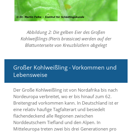
d
e
a
k
t
i
Abbildung 2: Die gelben Eier des Großen
v
Kohlweißlings (Pieris brassicae) werden auf der
i
Blattunterseite von Kreuzblütlern abgelegt
e
r
t
w
Großer Kohlweißling - Vorkommen und
e
Lebensweise
r
d
e
Der Große Kohlweißling ist von Nordafrika bis nach
n
Nordeuropa verbreitet, wo er bis hinauf zum 62.
k
Breitengrad vorkommen kann. In Deutschland ist er
ö
eine relativ häufige Tagfalterart und besiedelt
n
n
flächendeckend alle Regionen zwischen
e
Norddeutschem Tiefland und den Alpen. In
n
Mitteleuropa treten zwei bis drei Generationen pro
.