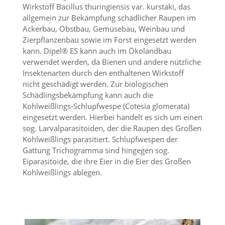
e
Wirkstoff Bacillus thuringiensis var. kurstaki, das
s
allgemein zur Bekämpfung schädlicher Raupen im
e
Ackerbau, Obstbau, Gemüsebau, Weinbau und
r
Zierpflanzenbau sowie im Forst eingesetzt werden
f
o
kann. Dipel® ES kann auch im Ökolandbau
r
verwendet werden, da Bienen und andere nützliche
d
Insektenarten durch den enthaltenen Wirkstoff
e
nicht geschädigt werden. Zur biologischen
r
Schädlingsbekämpfung kann auch die
l
Kohlweißlings-Schlupfwespe (Cotesia glomerata)
i
c
eingesetzt werden. Hierbei handelt es sich um einen
h
sog. Larvalparasitoiden, der die Raupen des Großen
,
Kohlweißlings parasitiert. Schlupfwespen der
d
Gattung Trichogramma sind hingegen sog.
a
Eiparasitoide, die ihre Eier in die Eier des Großen
s
Kohlweißlings ablegen.
s
d
i
e
s
e