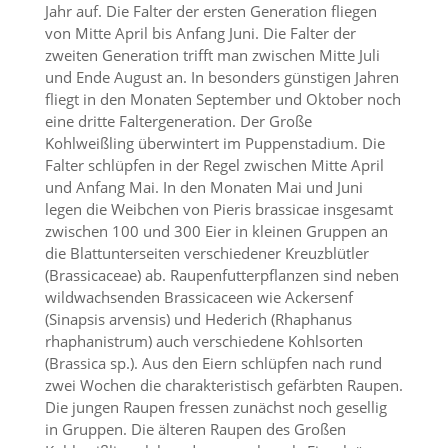
Jahr auf. Die Falter der ersten Generation fliegen
von Mitte April bis Anfang Juni. Die Falter der
Marketing
zweiten Generation trifft man zwischen Mitte Juli
(Anzeigen
und Ende August an. In besonders günstigen Jahren
fliegt in den Monaten September und Oktober noch
personalisierter
eine dritte Faltergeneration. Der Große
Werbung)
Kohlweißling überwintert im Puppenstadium. Die
Falter schlüpfen in der Regel zwischen Mitte April
U
und Anfang Mai. In den Monaten Mai und Juni
m
p
legen die Weibchen von Pieris brassicae insgesamt
e
zwischen 100 und 300 Eier in kleinen Gruppen an
r
die Blattunterseiten verschiedener Kreuzblütler
s
(Brassicaceae) ab. Raupenfutterpflanzen sind neben
o
wildwachsenden Brassicaceen wie Ackersenf
n
(Sinapsis arvensis) und Hederich (Rhaphanus
a
rhaphanistrum) auch verschiedene Kohlsorten
l
i
(Brassica sp.). Aus den Eiern schlüpfen nach rund
s
zwei Wochen die charakteristisch gefärbten Raupen.
i
Die jungen Raupen fressen zunächst noch gesellig
e
in Gruppen. Die älteren Raupen des Großen
r