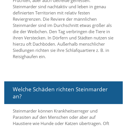
Früchten, aber auch Getreide gefressen.
f
o
Steinmarder sind nachtaktiv und leben in genau
r
definierten Territorien mit relativ festen
d
Reviergrenzen. Die Reviere der männlichen
e
Steinmarder sind im Durchschnitt etwas größer als
r
die der Weibchen. Den Tag verbringen die Tiere in
l
ihren Verstecken. In Dörfern und Städten nutzen sie
i
c
hierzu oft Dachböden. Außerhalb menschlicher
h
Siedlungen richten sie ihre Schlafquartiere z. B. in
e
Reisighaufen ein.
n
C
o
o
k
i
Welche Schäden richten Steinmarder
e
an?
s
n
i
Steinmarder können Krankheitserreger und
c
Parasiten auf den Menschen oder aber auf
h
Haustiere wie Hunde oder Katzen übertragen. Oft
t