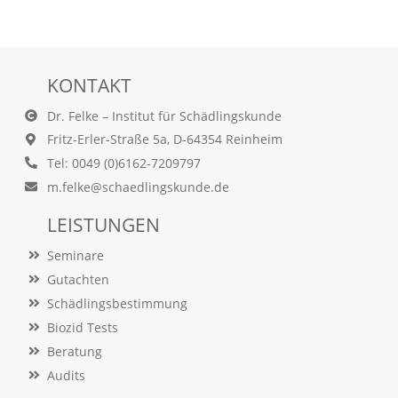
t
e
u
n
d
KONTAKT
f
ü
Dr. Felke – Institut für Schädlingskunde
r
Fritz-Erler-Straße 5a, D-64354 Reinheim
S
i
Tel: 0049 (0)6162-7209797
e
m.felke@schaedlingskunde.de
o
p
LEISTUNGEN
t
i
Seminare
m
i
Gutachten
e
Schädlingsbestimmung
r
t
Biozid Tests
e
Beratung
I
Audits
n
h