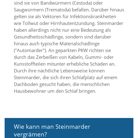
sind sie von Bandwürmern (Cestoda) oder
d
e
Saugwürmern (Trematoda) befallen. Darüber hinaus
a
gelten sie als Vektoren für Infektionskrankheiten
k
wie Tollwut oder Hirnhautentzündung. Steinmarder
t
haben allerdings nicht nur eine Bedeutung als
i
Gesundheitsschädlinge, sondern sind darüber
v
hinaus auch typische Materialschädlinge
i
e
("Automarder"). An geparkten PKW richten sie
r
durch das Zerbeißen von Kabeln, Gummi- oder
t
Kunsstoffteilen mitunter erhebliche Schäden an.
w
Durch ihre nächtliche Lebensweise können
e
Steinmarder, die sich ihren Schlafplatz auf einem
r
Dachboden gesucht haben, die menschlichen
d
Hausbewohner um den Schlaf bringen.
e
n
k
ö
n
n
Wie kann man Steinmarder
e
n
vergrämen?
.