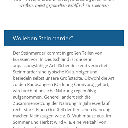
n
weißen, meist gegabelten Kehlfleck zu erkennen
S
i
e
,
d
a
Wo leben Steinmarder?
s
s
d
Der Steinmarder kommt in großen Teilen von
i
Eurasien vor. In Deutschland ist die sehr
e
anpassungsfähige Art flächendeckend verbreitet.
t
Steinmarder sind typische Kulturfolger und
e
besiedeln selbst unsere Großstädte. Obwohl die Art
c
zu den Raubsäugern (Ordnung Carnivora) gehört,
h
wird auch pflanzliche Nahrung regelmäßig
n
i
aufgenommen. Generell ändert sich die
s
Zusammensetzung der Nahrung im Jahresverlauf
c
recht stark. Einen Großteil der tierischen Nahrung
h
machen Kleinsäuger, wie z. B. Wühlmäuse aus. Im
e
Sommer und Herbst wird v. a. eine Vielzahl von
r