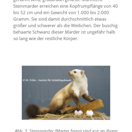
i
Steinmarder erreichen eine Kopfrumpflänge von 40
e
bis 52 cm und ein Gewicht von 1.000 bis 2.000
r
e
Gramm. Sie sind damit durchschnittlich etwas
n
größer und schwerer als die Weibchen. Der buschig
w
behaarte Schwanz dieser Marder ist ungefähr halb
o
so lang wie der restliche Körper.
l
l
e
n
.
B
i
t
t
e
b
e
a
c
h
t
e
Abb. 1: Steinmarder (Martes foina) sind gut an ihrem