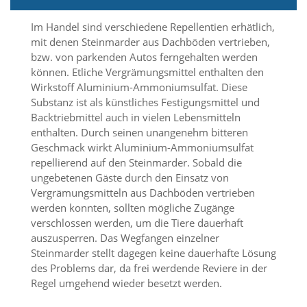
Im Handel sind verschiedene Repellentien erhätlich,
Marketing
mit denen Steinmarder aus Dachböden vertrieben,
(Anzeigen
bzw. von parkenden Autos ferngehalten werden
können. Etliche Vergrämungsmittel enthalten den
personalisierter
Wirkstoff Aluminium-Ammoniumsulfat. Diese
Werbung)
Substanz ist als künstliches Festigungsmittel und
U
Backtriebmittel auch in vielen Lebensmitteln
m
enthalten. Durch seinen unangenehm bitteren
p
Geschmack wirkt Aluminium-Ammoniumsulfat
e
repellierend auf den Steinmarder. Sobald die
r
ungebetenen Gäste durch den Einsatz von
s
Vergrämungsmitteln aus Dachböden vertrieben
o
werden konnten, sollten mögliche Zugänge
n
a
verschlossen werden, um die Tiere dauerhaft
l
auszusperren. Das Wegfangen einzelner
i
Steinmarder stellt dagegen keine dauerhafte Lösung
s
des Problems dar, da frei werdende Reviere in der
i
Regel umgehend wieder besetzt werden.
e
r