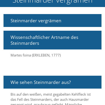
e
l
c
h
Steinmarder vergrämen
e
C
o
o
Wissenschaftlicher Artname des
k
Steinmarders
i
e
a
Martes foina (ERXLEBEN, 1777)
r
t
S
i
e
a
Wie sehen Steinmarder aus?
k
z
e
Bis auf den weißen, meist gegabelten Kehlfleck ist
p
das Fell des Steinmarders, der auch Hausmarder
t
genannt wird, graubraun gefärbt. Männliche