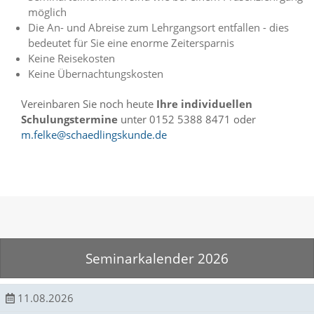
f
möglich
o
Die An- und Abreise zum Lehrgangsort entfallen - dies
r
d
bedeutet für Sie eine enorme Zeitersparnis
e
Keine Reisekosten
r
Keine Übernachtungskosten
l
i
Vereinbaren Sie noch heute
Ihre individuellen
c
Schulungstermine
unter 0152 5388 8471 oder
h
m.felke@schaedlingskunde.de
e
n
C
o
o
k
i
e
s
n
Seminarkalender 2026
i
c
h
11.08.2026
t