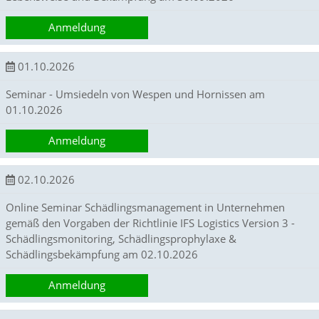
a
l
Anmeldung
e
s
,
01.10.2026
a
n
Seminar - Umsiedeln von Wespen und Hornissen am
o
01.10.2026
n
y
Anmeldung
m
i
s
02.10.2026
i
e
Online Seminar Schädlingsmanagement in Unternehmen
r
gemäß den Vorgaben der Richtlinie IFS Logistics Version 3 -
t
Schädlingsmonitoring, Schädlingsprophylaxe &
e
s
Schädlingsbekämpfung am 02.10.2026
T
r
Anmeldung
a
c