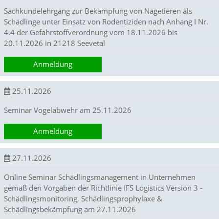
l
Sachkundelehrgang zur Bekämpfung von Nagetieren als
a
u
Schädlinge unter Einsatz von Rodentiziden nach Anhang I Nr.
b
4.4 der Gefahrstoffverordnung vom 18.11.2026 bis
t
20.11.2026 in 21218 Seevetal
u
n
Anmeldung
s
e
b
25.11.2026
e
n
Seminar Vogelabwehr am 25.11.2026
s
o
Anmeldung
d
i
e
27.11.2026
E
f
Online Seminar Schädlingsmanagement in Unternehmen
f
gemäß den Vorgaben der Richtlinie IFS Logistics Version 3 -
e
k
Schädlingsmonitoring, Schädlingsprophylaxe &
t
Schädlingsbekämpfung am 27.11.2026
i