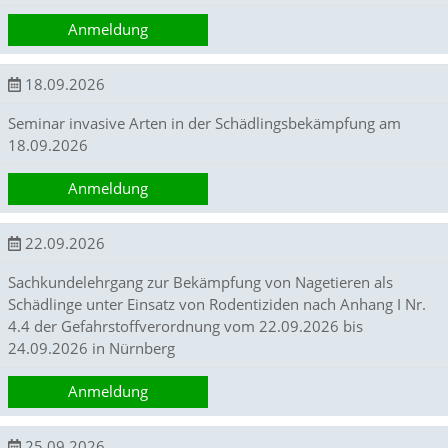
e
Anmeldung
r
S
t
18.09.2026
a
t
Seminar invasive Arten in der Schädlingsbekämpfung am
i
18.09.2026
s
t
Anmeldung
i
k
c
22.09.2026
o
o
Sachkundelehrgang zur Bekämpfung von Nagetieren als
k
i
Schädlinge unter Einsatz von Rodentiziden nach Anhang I Nr.
e
4.4 der Gefahrstoffverordnung vom 22.09.2026 bis
s
24.09.2026 in Nürnberg
e
i
Anmeldung
n
.
25.09.2026