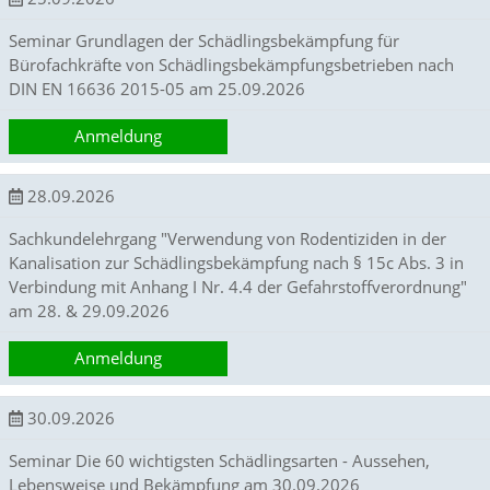
Statistik
Seminar Grundlagen der Schädlingsbekämpfung für
(Optimierung
Bürofachkräfte von Schädlingsbekämpfungsbetrieben nach
der
DIN EN 16636 2015-05 am 25.09.2026
Inhalte)
Anmeldung
W
i
r
28.09.2026
n
u
Sachkundelehrgang "Verwendung von Rodentiziden in der
t
Kanalisation zur Schädlingsbekämpfung nach § 15c Abs. 3 in
z
Verbindung mit Anhang I Nr. 4.4 der Gefahrstoffverordnung"
e
am 28. & 29.09.2026
n
f
Anmeldung
u
n
k
30.09.2026
t
i
Seminar Die 60 wichtigsten Schädlingsarten - Aussehen,
o
Lebensweise und Bekämpfung am 30.09.2026
n