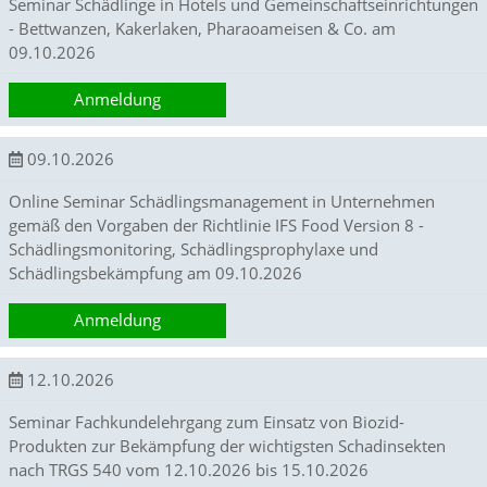
Seminar Schädlinge in Hotels und Gemeinschaftseinrichtungen
u
- Bettwanzen, Kakerlaken, Pharaoameisen & Co. am
n
09.10.2026
s
e
r
Anmeldung
e
W
e
09.10.2026
b
s
Online Seminar Schädlingsmanagement in Unternehmen
e
gemäß den Vorgaben der Richtlinie IFS Food Version 8 -
i
Schädlingsmonitoring, Schädlingsprophylaxe und
t
Schädlingsbekämpfung am 09.10.2026
e
g
Anmeldung
e
n
u
12.10.2026
t
z
Seminar Fachkundelehrgang zum Einsatz von Biozid-
t
Produkten zur Bekämpfung der wichtigsten Schadinsekten
w
i
nach TRGS 540 vom 12.10.2026 bis 15.10.2026
r