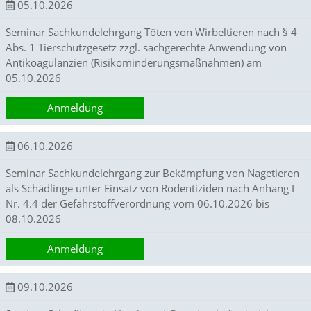
k
05.10.2026
i
n
Seminar Sachkundelehrgang Töten von Wirbeltieren nach § 4
g
Abs. 1 Tierschutzgesetz zzgl. sachgerechte Anwendung von
,
Antikoagulanzien (Risikominderungsmaßnahmen) am
u
05.10.2026
m
z
Anmeldung
u
a
n
06.10.2026
a
l
Seminar Sachkundelehrgang zur Bekämpfung von Nagetieren
y
s
als Schädlinge unter Einsatz von Rodentiziden nach Anhang I
i
Nr. 4.4 der Gefahrstoffverordnung vom 06.10.2026 bis
e
08.10.2026
r
e
Anmeldung
n
,
w
09.10.2026
i
e