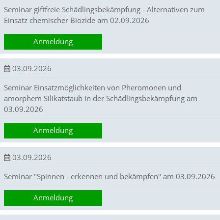
O
Seminar giftfreie Schädlingsbekämpfung - Alternativen zum
p
Einsatz chemischer Biozide am 02.09.2026
t
i
Anmeldung
o
n
a
03.09.2026
u
s
Seminar Einsatzmöglichkeiten von Pheromonen und
g
amorphem Silikatstaub in der Schädlingsbekämpfung am
e
w
03.09.2026
ä
h
Anmeldung
l
t
i
03.09.2026
s
t
Seminar "Spinnen - erkennen und bekämpfen" am 03.09.2026
.
D
Anmeldung
a
s