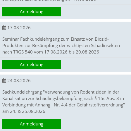
Anmeldung
Marketing
(Anzeigen
17.08.2026
personalisierter
Seminar Fachkundelehrgang zum Einsatz von Biozid-
Werbung)
Produkten zur Bekämpfung der wichtigsten Schadinsekten
U
nach TRGS 540 vom 17.08.2026 bis 20.08.2026
m
p
Anmeldung
e
r
s
24.08.2026
o
n
Sachkundelehrgang "Verwendung von Rodentiziden in der
a
Kanalisation zur Schädlingsbekämpfung nach § 15c Abs. 3 in
l
Verbindung mit Anhang I Nr. 4.4 der Gefahrstoffverordnung"
i
s
am 24. & 25.08.2026
i
e
Anmeldung
r