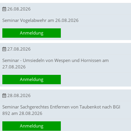
t
e
26.08.2026
u
n
Seminar Vogelabwehr am 26.08.2026
d
f
Anmeldung
ü
r
S
27.08.2026
i
e
Seminar - Umsiedeln von Wespen und Hornissen am
o
27.08.2026
p
t
Anmeldung
i
m
i
28.08.2026
e
r
Seminar Sachgerechtes Entfernen von Taubenkot nach BGI
t
892 am 28.08.2026
e
I
n
Anmeldung
h