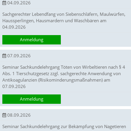
A
04.09.2026
k
t
Sachgerechter Lebendfang von Siebenschläfern, Maulwürfen,
i
Haussperlingen, Hausmardern und Waschbären am
v
04.09.2026
i
e
r
Anmeldung
e
n
07.09.2026
d
i
Seminar Sachkundelehrgang Töten von Wirbeltieren nach § 4
e
s
Abs. 1 Tierschutzgesetz zzgl. sachgerechte Anwendung von
e
Antikoagulanzien (Risikominderungsmaßnahmen) am
r
07.09.2026
C
o
Anmeldung
o
k
i
08.09.2026
e
a
Seminar Sachkundelehrgang zur Bekämpfung von Nagetieren
r