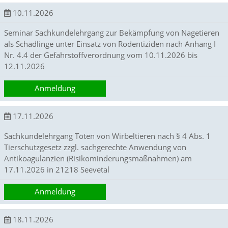
e
10.11.2026
s
i
Seminar Sachkundelehrgang zur Bekämpfung von Nagetieren
g
als Schädlinge unter Einsatz von Rodentiziden nach Anhang I
n
Nr. 4.4 der Gefahrstoffverordnung vom 10.11.2026 bis
s
12.11.2026
z
u
e
Anmeldung
n
t
w
17.11.2026
i
c
Sachkundelehrgang Töten von Wirbeltieren nach § 4 Abs. 1
k
Tierschutzgesetz zzgl. sachgerechte Anwendung von
e
Antikoagulanzien (Risikominderungsmaßnahmen) am
l
17.11.2026 in 21218 Seevetal
n
.
Anmeldung
E
s
e
18.11.2026
r