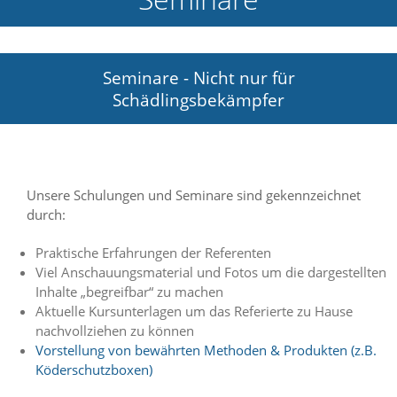
e
l
c
h
Seminare - Nicht nur für
e
Schädlingsbekämpfer
C
o
o
k
i
e
Unsere Schulungen und Seminare sind gekennzeichnet
a
durch:
r
t
S
Praktische Erfahrungen der Referenten
i
Viel Anschauungsmaterial und Fotos um die dargestellten
e
Inhalte „begreifbar“ zu machen
a
Aktuelle Kursunterlagen um das Referierte zu Hause
k
nachvollziehen zu können
z
Vorstellung von bewährten Methoden & Produkten (z.B.
e
p
Köderschutzboxen)
t