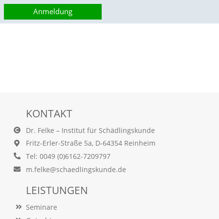
v
Anmeldung
i
t
ä
t
u
n
s
e
r
e
r
KONTAKT
W
e
Dr. Felke – Institut für Schädlingskunde
b
Fritz-Erler-Straße 5a, D-64354 Reinheim
s
i
Tel: 0049 (0)6162-7209797
t
m.felke@schaedlingskunde.de
e
z
LEISTUNGEN
u
t
Seminare
e