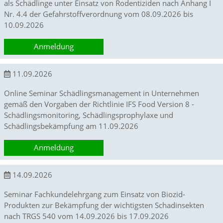
als Schädlinge unter Einsatz von Rodentiziden nach Anhang I
t
Nr. 4.4 der Gefahrstoffverordnung vom 08.09.2026 bis
s
c
10.09.2026
h
l
Anmeldung
i
e
ß
11.09.2026
t
d
Online Seminar Schädlingsmanagement in Unternehmen
i
gemäß den Vorgaben der Richtlinie IFS Food Version 8 -
e
Schädlingsmonitoring, Schädlingsprophylaxe und
A
Schädlingsbekämpfung am 11.09.2026
k
t
i
Anmeldung
v
i
14.09.2026
e
r
u
Seminar Fachkundelehrgang zum Einsatz von Biozid-
n
Produkten zur Bekämpfung der wichtigsten Schadinsekten
g
nach TRGS 540 vom 14.09.2026 bis 17.09.2026
d