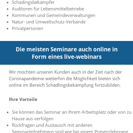
Schädingsbekämpfer
n
Auditoren für Lebensmittelbetriebe
S
Kommunen und Gemeindeverwaltungen
i
e
Natur- und Umweltschutz-Verbände
,
Privatpersonen
d
a
s
Die meisten Seminare auch online in
s
d
Form eines live-webinars
i
e
t
Wir möchten unseren Kunden auch in der Zeit nach der
e
Coronapandemie weiterhin die Möglichkeit bieten sich
c
online im Bereich Schädlingsbekämpfung fortzubilden.
h
n
Ihre Vorteile
i
s
c
Sie können das Seminar an Ihrem Arbeitsplatz oder von zu
h
Hause aus verfolgen
e
Rückfragen und Austausch mit anderen
r
Seminarteilnehmern sind wie bei einem Präsenzlehrgang