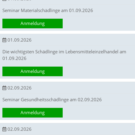
e
s
Seminar Materialschädlinge am 01.09.2026
e
r
Anmeldung
f
o
r
01.09.2026
d
e
Die wichtigsten Schädlinge im Lebensmitteleinzelhandel am
r
01.09.2026
l
i
c
Anmeldung
h
,
d
02.09.2026
a
s
Seminar Gesundheitsschädlinge am 02.09.2026
s
d
Anmeldung
i
e
s
02.09.2026
e