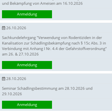
e
und Bekämpfung von Ameisen am 16.10.2026
h
l
Anmeldung
e
r
z
26.10.2026
u
e
Sachkundelehrgang "Verwendung von Rodentiziden in der
n
Kanalisation zur Schädlingsbekämpfung nach § 15c Abs. 3 in
t
Verbindung mit Anhang I Nr. 4.4 der Gefahrstoffverordnung"
d
am 26. & 27.10.2026
e
c
k
Anmeldung
e
n
u
28.10.2026
n
d
Seminar Schädlingsbestimmung am 28.10.2026 und
n
29.10.2026
e
u
Anmeldung
e
D