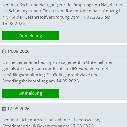
d
Seminar Sachkundelehrgang zur Bekämpfung von Nagetieren
e
als Schädlinge unter Einsatz von Rodentiziden nach Anhang I
a
Nr. 4.4 der Gefahrstoffverordnung vom 11.08.2026 bis
k
13.08.2026
t
i
v
Anmeldung
i
e
14.08.2026
r
t
Online Seminar Schädlingsmanagement in Unternehmen
w
e
gemäß den Vorgaben der Richtlinie IFS Food Version 8 -
r
Schädlingsmonitoring, Schädlingsprophylaxe und
d
Schädlingsbekämpfung am 14.08.2026
e
n
Anmeldung
k
ö
n
17.08.2026
n
e
Seminar Eichenprozessionsspinner - Lebensweise,
n
Schadpotenzial & Bekämpfung am 17.08.2026
.