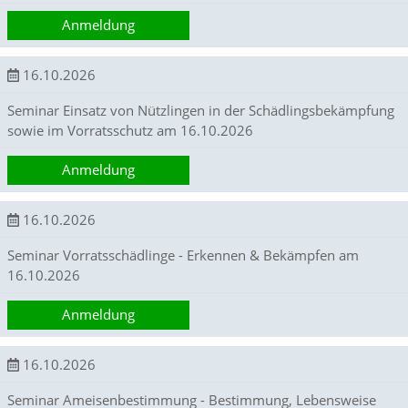
d
Anmeldung
.
D
i
16.10.2026
e
s
Seminar Einsatz von Nützlingen in der Schädlingsbekämpfung
e
sowie im Vorratsschutz am 16.10.2026
D
a
Anmeldung
t
e
n
16.10.2026
h
e
Seminar Vorratsschädlinge - Erkennen & Bekämpfen am
l
16.10.2026
f
e
n
Anmeldung
u
n
s
16.10.2026
,
F
Seminar Ameisenbestimmung - Bestimmung, Lebensweise