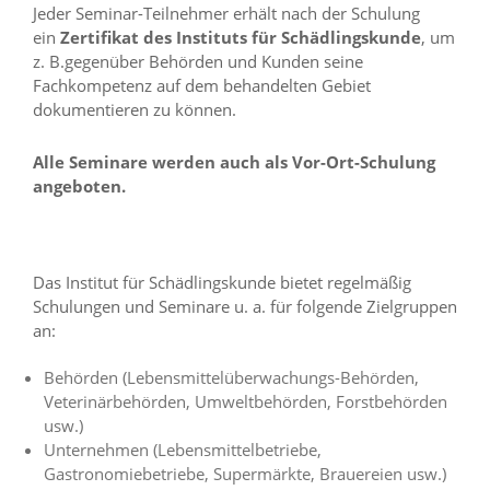
i
Jeder Seminar-Teilnehmer erhält nach der Schulung
e
ein
Zertifikat des Instituts für Schädlingskunde
, um
r
z. B.gegenüber Behörden und Kunden seine
e
Fachkompetenz auf dem behandelten Gebiet
n
dokumentieren zu können.
w
o
l
Alle Seminare werden auch als Vor-Ort-Schulung
l
angeboten.
e
n
.
B
i
Das Institut für Schädlingskunde bietet regelmäßig
t
Schulungen und Seminare u. a. für folgende Zielgruppen
t
an:
e
b
Behörden (Lebensmittelüberwachungs-Behörden,
e
a
Veterinärbehörden, Umweltbehörden, Forstbehörden
c
usw.)
h
Unternehmen (Lebensmittelbetriebe,
t
Gastronomiebetriebe, Supermärkte, Brauereien usw.)
e