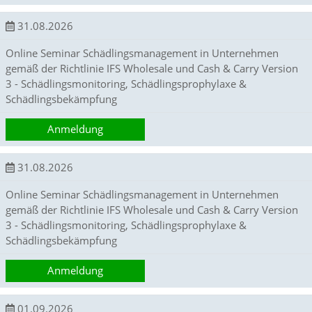
a
l
31.08.2026
t
e
Online Seminar Schädlingsmanagement in Unternehmen
s
gemäß der Richtlinie IFS Wholesale und Cash & Carry Version
i
3 - Schädlingsmonitoring, Schädlingsprophylaxe &
c
Schädlingsbekämpfung
h
t
Anmeldung
b
a
r
31.08.2026
z
u
Online Seminar Schädlingsmanagement in Unternehmen
m
a
gemäß der Richtlinie IFS Wholesale und Cash & Carry Version
c
3 - Schädlingsmonitoring, Schädlingsprophylaxe &
h
Schädlingsbekämpfung
e
n
Anmeldung
i
s
t
01.09.2026