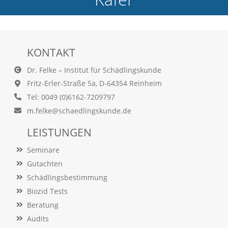
e
l
c
h
e
KONTAKT
C
o
Dr. Felke – Institut für Schädlingskunde
o
Fritz-Erler-Straße 5a, D-64354 Reinheim
k
i
Tel: 0049 (0)6162-7209797
e
m.felke@schaedlingskunde.de
a
r
LEISTUNGEN
t
S
Seminare
i
e
Gutachten
a
Schädlingsbestimmung
k
Biozid Tests
z
e
Beratung
p
Audits
t