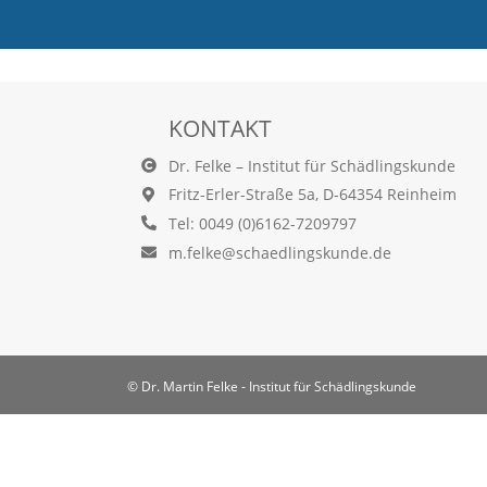
e
l
c
h
e
C
KONTAKT
o
o
Dr. Felke – Institut für Schädlingskunde
k
Fritz-Erler-Straße 5a, D-64354 Reinheim
i
Tel: 0049 (0)6162-7209797
e
a
m.felke@schaedlingskunde.de
r
t
S
i
e
a
© Dr. Martin Felke - Institut für Schädlingskunde
k
z
e
p
t