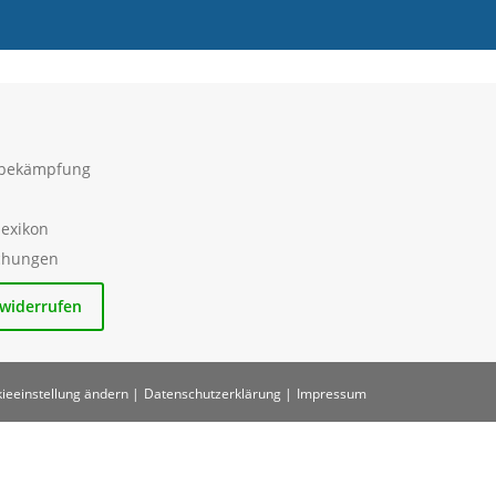
sbekämpfung
lexikon
ichungen
 widerrufen
ieeinstellung ändern |
Datenschutzerklärung |
Impressum