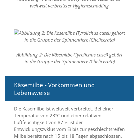
n
weltweit verbreiteter Hygieneschädling
S
i
e
,
d
a
s
s
Abbildung 2: Die Käsemilbe (Tyrolichus casei) gehört
d
in die Gruppe der Spinnentiere (Chelicerata)
i
e
t
e
Käsemilbe - Vorkommen und
c
Lebensweise
h
n
i
Die Käsemilbe ist weltweit verbreitet. Bei einer
s
Temperatur von 23°C und einer relativen
c
h
Luftfeuchtigkeit von 87 % ist der
e
Entwicklungszyklus vom Ei bis zur geschlechtsreifen
r
Milbe bereits nach 15 bis 18 Tagen abgeschlossen.