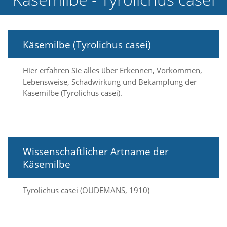
e
l
c
h
Käsemilbe (Tyrolichus casei)
e
C
o
Hier erfahren Sie alles über Erkennen, Vorkommen,
o
Lebensweise, Schadwirkung und Bekämpfung der
k
Käsemilbe (Tyrolichus casei).
i
e
a
r
t
S
Wissenschaftlicher Artname der
i
e
Käsemilbe
a
k
Tyrolichus casei (OUDEMANS, 1910)
z
e
p
t