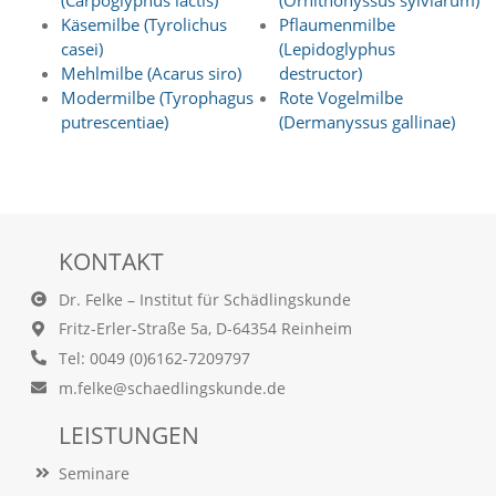
(Carpoglyphus lactis)
(Ornithonyssus sylviarum)
t
Käsemilbe (Tyrolichus
Pflaumenmilbe
e
casei)
(Lepidoglyphus
u
n
Mehlmilbe (Acarus siro)
destructor)
d
Modermilbe (Tyrophagus
Rote Vogelmilbe
f
putrescentiae)
(Dermanyssus gallinae)
ü
r
S
i
e
o
KONTAKT
p
t
Dr. Felke – Institut für Schädlingskunde
i
m
Fritz-Erler-Straße 5a, D-64354 Reinheim
i
Tel: 0049 (0)6162-7209797
e
r
m.felke@schaedlingskunde.de
t
e
LEISTUNGEN
I
n
Seminare
h