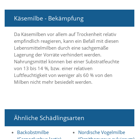
Marketing
Käsemilbe - Bekämpfung
(Anzeigen
personalisierter
Da Käsemilben vor allem auf Trockenheit relativ
empfindlich reagieren, kann ein Befall mit diesen
Werbung)
Lebensmittelmilben durch eine sachgemäße
U
Lagerung der Vorräte verhindert werden.
m
Nahrungsmittel können bei einer Substratfeuchte
p
von 13 bis 14 %, bzw. einer relativen
e
Luftfeuchtigkeit von weniger als 60 % von den
r
Milben nicht mehr besiedelt werden.
s
o
n
a
l
i
Ähnliche Schädlingsarten
s
i
e
Backobstmilbe
Nordische Vogelmilbe
r