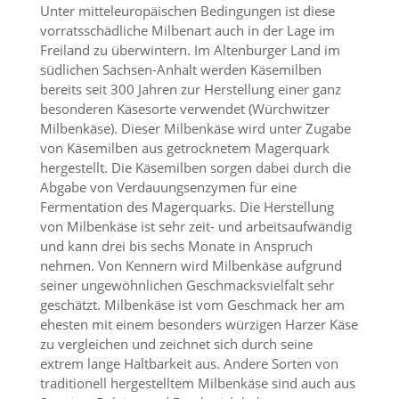
f
Unter mitteleuropäischen Bedingungen ist diese
o
vorratsschädliche Milbenart auch in der Lage im
r
Freiland zu überwintern. Im Altenburger Land im
d
südlichen Sachsen-Anhalt werden Käsemilben
e
r
bereits seit 300 Jahren zur Herstellung einer ganz
l
besonderen Käsesorte verwendet (Würchwitzer
i
Milbenkäse). Dieser Milbenkäse wird unter Zugabe
c
von Käsemilben aus getrocknetem Magerquark
h
hergestellt. Die Käsemilben sorgen dabei durch die
e
Abgabe von Verdauungsenzymen für eine
n
C
Fermentation des Magerquarks. Die Herstellung
o
von Milbenkäse ist sehr zeit- und arbeitsaufwändig
o
und kann drei bis sechs Monate in Anspruch
k
nehmen. Von Kennern wird Milbenkäse aufgrund
i
seiner ungewöhnlichen Geschmacksvielfalt sehr
e
geschätzt. Milbenkäse ist vom Geschmack her am
s
n
ehesten mit einem besonders würzigen Harzer Käse
i
zu vergleichen und zeichnet sich durch seine
c
extrem lange Haltbarkeit aus. Andere Sorten von
h
traditionell hergestelltem Milbenkäse sind auch aus
t