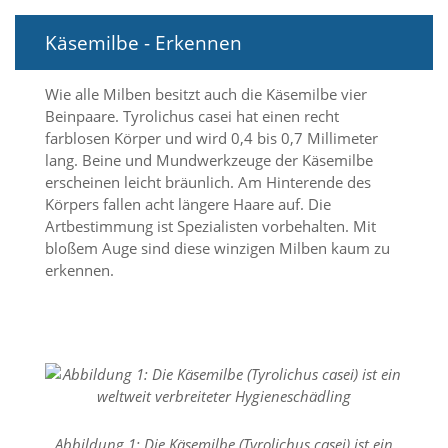
i
e
Käsemilbe - Erkennen
r
e
n
Wie alle Milben besitzt auch die Käsemilbe vier
w
Beinpaare. Tyrolichus casei hat einen recht
o
farblosen Körper und wird 0,4 bis 0,7 Millimeter
l
l
lang. Beine und Mundwerkzeuge der Käsemilbe
e
erscheinen leicht bräunlich. Am Hinterende des
n
Körpers fallen acht längere Haare auf. Die
.
Artbestimmung ist Spezialisten vorbehalten. Mit
B
bloßem Auge sind diese winzigen Milben kaum zu
i
erkennen.
t
t
e
b
e
a
c
h
t
e
Abbildung 1: Die Käsemilbe (Tyrolichus casei) ist ein