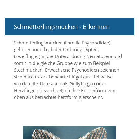
i
e
r
e
n
Schmetterlingsmücken - Erkennen
w
o
Schmetterlingsmücken (Familie Psychodidae)
l
l
gehören innerhalb der Ordnung Diptera
e
(Zweiflügler) in die Unterordnung Nematocera und
n
somit in die gleiche Gruppe wie zum Beispiel
.
Stechmücken. Erwachsene Psychodiden zeichnen
B
sich durch stark behaarte Flügel aus. Teilweise
i
werden die Tiere auch als Gullyfliegen oder
t
t
Herzfliegen bezeichnet, da ihre Körperform von
e
oben aus betrachtet herzförmig erscheint.
b
e
a
c
h
t
e