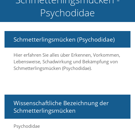
e
Psychodidae
l
c
h
e
C
Schmetterlingsmücken (Psychodidae)
o
o
k
Hier erfahren Sie alles über Erkennen, Vorkommen,
i
Lebensweise, Schadwirkung und Bekämpfung von
e
a
Schmetterlingsmücken (Psychodidae).
r
t
S
i
e
Wissenschaftliche Bezeichnung der
a
k
Schmetterlingsmücken
z
e
p
Psychodidae
t