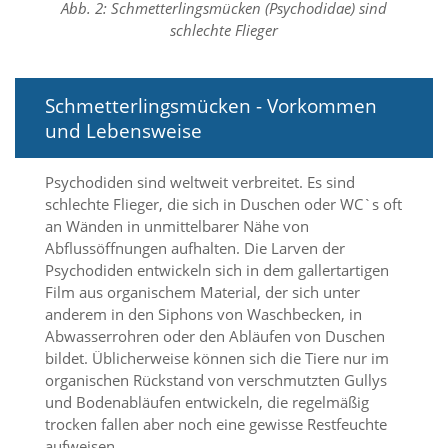
Abb. 2: Schmetterlingsmücken (Psychodidae) sind
d
e
schlechte Flieger
a
k
t
Schmetterlingsmücken - Vorkommen
i
v
und Lebensweise
i
e
r
Psychodiden sind weltweit verbreitet. Es sind
t
schlechte Flieger, die sich in Duschen oder WC`s oft
w
an Wänden in unmittelbarer Nähe von
e
Abflussöffnungen aufhalten. Die Larven der
r
Psychodiden entwickeln sich in dem gallertartigen
d
Film aus organischem Material, der sich unter
e
anderem in den Siphons von Waschbecken, in
n
k
Abwasserrohren oder den Abläufen von Duschen
ö
bildet. Üblicherweise können sich die Tiere nur im
n
organischen Rückstand von verschmutzten Gullys
n
und Bodenabläufen entwickeln, die regelmäßig
e
trocken fallen aber noch eine gewisse Restfeuchte
n
aufweisen.
.