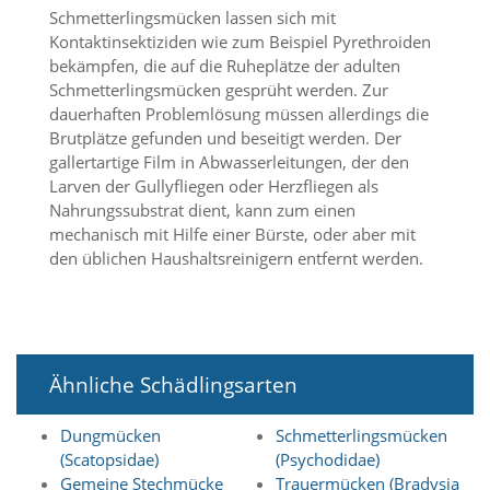
t
Schmetterlingsmücken lassen sich mit
e
Kontaktinsektiziden wie zum Beispiel Pyrethroiden
u
bekämpfen, die auf die Ruheplätze der adulten
n
Schmetterlingsmücken gesprüht werden. Zur
d
f
dauerhaften Problemlösung müssen allerdings die
ü
Brutplätze gefunden und beseitigt werden. Der
r
gallertartige Film in Abwasserleitungen, der den
S
Larven der Gullyfliegen oder Herzfliegen als
i
Nahrungssubstrat dient, kann zum einen
e
mechanisch mit Hilfe einer Bürste, oder aber mit
o
p
den üblichen Haushaltsreinigern entfernt werden.
t
i
m
i
e
Ähnliche Schädlingsarten
r
t
e
Dungmücken
Schmetterlingsmücken
I
(Scatopsidae)
(Psychodidae)
n
Gemeine Stechmücke
Trauermücken (Bradysia
h