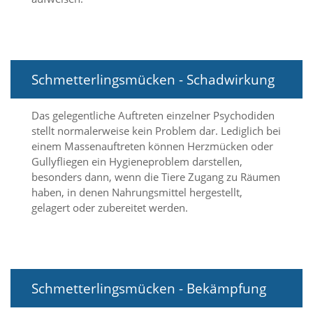
Marketing
(Anzeigen
personalisierter
Schmetterlingsmücken - Schadwirkung
Werbung)
Das gelegentliche Auftreten einzelner Psychodiden
U
stellt normalerweise kein Problem dar. Lediglich bei
m
p
einem Massenauftreten können Herzmücken oder
e
Gullyfliegen ein Hygieneproblem darstellen,
r
besonders dann, wenn die Tiere Zugang zu Räumen
s
haben, in denen Nahrungsmittel hergestellt,
o
gelagert oder zubereitet werden.
n
a
l
i
s
i
Schmetterlingsmücken - Bekämpfung
e
r