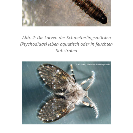
f
o
r
d
e
r
l
Abb. 2: Die Larven der Schmetterlingsmücken
i
(Psychodidae) leben aquatisch oder in feuchten
c
Substraten
h
e
n
C
o
o
k
i
e
s
n
i
c
h
t