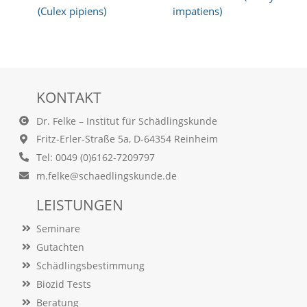
a
(Culex pipiens)
impatiens)
l
t
e
s
i
c
KONTAKT
h
t
Dr. Felke – Institut für Schädlingskunde
b
Fritz-Erler-Straße 5a, D-64354 Reinheim
a
r
Tel: 0049 (0)6162-7209797
z
m.felke@schaedlingskunde.de
u
m
LEISTUNGEN
a
c
Seminare
h
e
Gutachten
n
Schädlingsbestimmung
i
s
Biozid Tests
t
Beratung