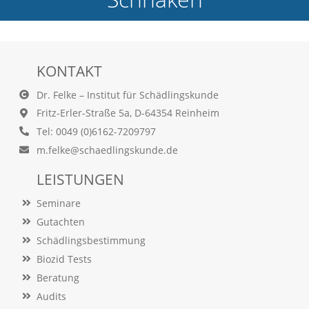
e
l
c
h
e
KONTAKT
C
o
Dr. Felke – Institut für Schädlingskunde
o
Fritz-Erler-Straße 5a, D-64354 Reinheim
k
i
Tel: 0049 (0)6162-7209797
e
m.felke@schaedlingskunde.de
a
r
LEISTUNGEN
t
S
Seminare
i
e
Gutachten
a
Schädlingsbestimmung
k
Biozid Tests
z
e
Beratung
p
Audits
t