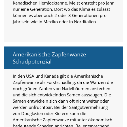
Kanadischen Hemlocktanne. Meist entsteht pro Jahr
a
nur eine Generation. Dort wo das Klima es zulässt
l
t
können es aber auch 2 oder 3 Generationen pro
e
Jahr sein wie in Mexiko oder in Norditalien.
s
i
c
h
t
b
Amerikanische Zapfenwanze -
a
Schadpotenzial
r
z
u
In den USA und Kanada gilt die Amerikanische
m
Zapfenwanze als Forstschädling, da die Wanzen die
a
noch grünen Zapfen von Nadelbäumen anstechen
c
und die sich entwickelnden Samen aussaugen. Die
h
Samen entwickeln sich dann oft nicht weiter oder
e
n
werden unfruchtbar. Bei der Saatgutvermehrung
i
von Douglasien oder Kiefern kann die
s
Amerikanische Zapfenwanze mitunter ökonomisch
t
bedeutende Schäden anrichten. Bei entsprechend