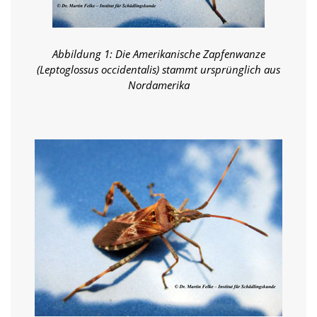
f
o
r
d
Abbildung 1: Die Amerikanische Zapfenwanze
e
r
(Leptoglossus occidentalis) stammt ursprünglich aus
l
Nordamerika
i
c
h
e
n
C
o
o
k
i
e
s
n
i
c
h
t