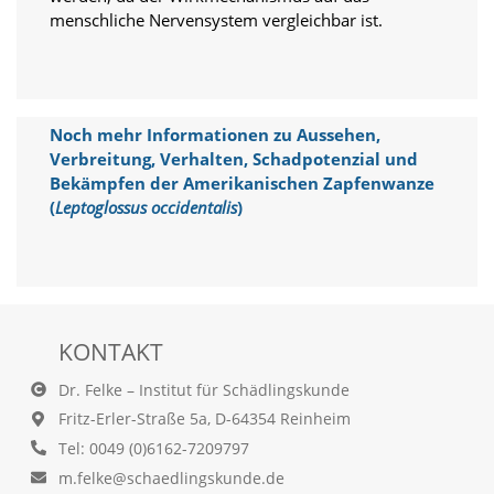
A
menschliche Nervensystem vergleichbar ist.
k
t
i
v
i
e
Noch mehr Informationen zu Aussehen,
r
Verbreitung, Verhalten, Schadpotenzial und
e
Bekämpfen der Amerikanischen Zapfenwanze
n
(
Leptoglossus occidentalis
)
d
i
e
s
e
r
C
KONTAKT
o
o
Dr. Felke – Institut für Schädlingskunde
k
Fritz-Erler-Straße 5a, D-64354 Reinheim
i
e
Tel: 0049 (0)6162-7209797
a
m.felke@schaedlingskunde.de
r