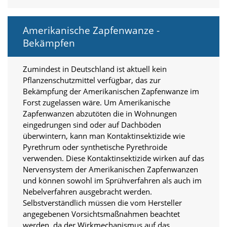
O
p
t
Amerikanische Zapfenwanze -
i
Bekämpfen
o
n
a
Zumindest in Deutschland ist aktuell kein
u
Pflanzenschutzmittel verfügbar, das zur
s
Bekämpfung der Amerikanischen Zapfenwanze im
g
Forst zugelassen wäre. Um Amerikanische
e
w
Zapfenwanzen abzutöten die in Wohnungen
ä
eingedrungen sind oder auf Dachböden
h
überwintern, kann man Kontaktinsektizide wie
l
Pyrethrum oder synthetische Pyrethroide
t
verwenden. Diese Kontaktinsektizide wirken auf das
i
Nervensystem der Amerikanischen Zapfenwanzen
s
t
und können sowohl im Sprühverfahren als auch im
.
Nebelverfahren ausgebracht werden.
D
Selbstverständlich müssen die vom Hersteller
a
angegebenen Vorsichtsmaßnahmen beachtet
s
werden, da der Wirkmechanismus auf das