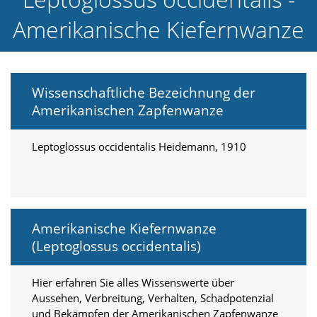
e
Amerikanische Kiefernwanze
l
c
h
e
C
Wissenschaftliche Bezeichnung der
o
o
Amerikanischen Zapfenwanze
k
i
e
Leptoglossus occidentalis Heidemann, 1910
a
r
t
S
i
Amerikanische Kiefernwanze
e
a
(Leptoglossus occidentalis)
k
z
e
Hier erfahren Sie alles Wissenswerte über
p
Aussehen, Verbreitung, Verhalten, Schadpotenzial
t
und Bekämpfen der Amerikanischen Zapfenwanze