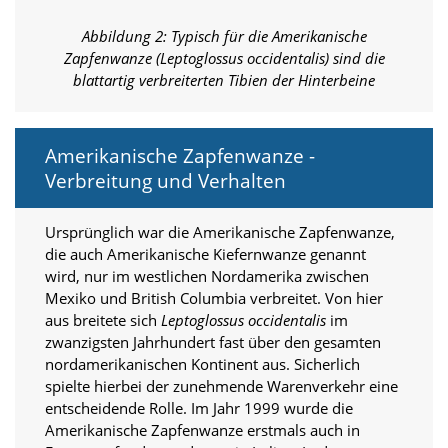
d
e
Abbildung 2: Typisch für die Amerikanische
a
Zapfenwanze (Leptoglossus occidentalis) sind die
k
blattartig verbreiterten Tibien der Hinterbeine
t
i
v
i
Amerikanische Zapfenwanze -
e
Verbreitung und Verhalten
r
t
w
Ursprünglich war die Amerikanische Zapfenwanze,
e
die auch Amerikanische Kiefernwanze genannt
r
wird, nur im westlichen Nordamerika zwischen
d
e
Mexiko und British Columbia verbreitet. Von hier
n
aus breitete sich
Leptoglossus occidentalis
im
k
zwanzigsten Jahrhundert fast über den gesamten
ö
nordamerikanischen Kontinent aus. Sicherlich
n
spielte hierbei der zunehmende Warenverkehr eine
n
entscheidende Rolle. Im Jahr 1999 wurde die
e
n
Amerikanische Zapfenwanze erstmals auch in
.