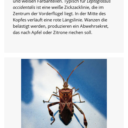
und weißen Farbanteilen. Typisch für
Leptoglossus
n
occidentalis
ist eine weiße Zickzacklinie, die im
S
Zentrum der Vorderflügel liegt. In der Mitte des
i
Kopfes verläuft eine rote Längslinie. Wanzen die
e
,
belästigt werden, produzieren ein Abwehrsekret,
d
das nach Apfel oder Zitrone riechen soll.
a
s
s
d
i
e
t
e
c
h
n
i
s
c
h
e
r