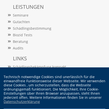
t
LEISTUNGEN
s
c
Seminare
h
l
Gutachten
i
Schädlingsbestimmung
e
ß
Biozid Tests
t
Beratung
d
Audits
i
e
LINKS
A
k
Schädlingsbekämpfung kompakt
t
i
Schädlingslexikon
v
Technisch notwendige Cookies sind unerlässlich für die
Veröffentlichungen
i
einwandfreie Funktionsweise dieser Webseite. Wir verwenden
diese Cookies , um sicherzustellen, dass die Webseite
e
ordnungsgemäß funktioniert. Die Möglichkeit, Ihre Cookie-
r
Vertrag widerrufen
Einstellungen über Ihren Browser anzupassen, steht Ihnen
u
jederzeit offen. Weitere Informationen finden Sie in unserer
n
Datenschutzerklärung
g
d