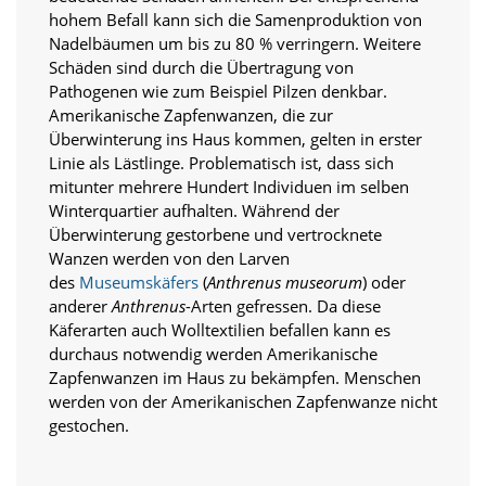
e
hohem Befall kann sich die Samenproduktion von
s
Nadelbäumen um bis zu 80 % verringern. Weitere
e
r
Schäden sind durch die Übertragung von
f
Pathogenen wie zum Beispiel Pilzen denkbar.
o
Amerikanische Zapfenwanzen, die zur
r
Überwinterung ins Haus kommen, gelten in erster
d
Linie als Lästlinge. Problematisch ist, dass sich
e
mitunter mehrere Hundert Individuen im selben
r
Winterquartier aufhalten. Während der
l
i
Überwinterung gestorbene und vertrocknete
c
Wanzen werden von den Larven
h
des
Museumskäfers
(
Anthrenus museorum
) oder
,
anderer
Anthrenus
-Arten gefressen. Da diese
d
Käferarten auch Wolltextilien befallen kann es
a
durchaus notwendig werden Amerikanische
s
s
Zapfenwanzen im Haus zu bekämpfen. Menschen
d
werden von der Amerikanischen Zapfenwanze nicht
i
gestochen.
e
s
e