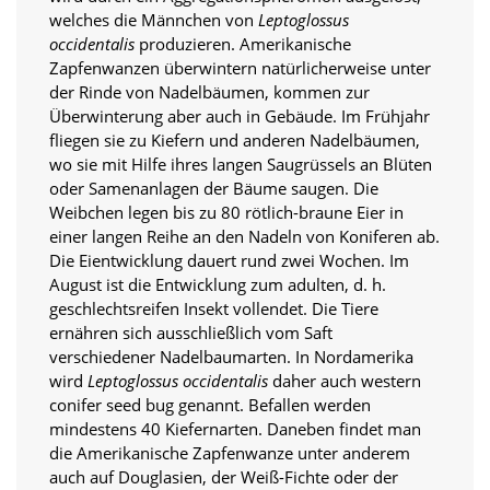
t
welches die Männchen von
Leptoglossus
e
occidentalis
produzieren. Amerikanische
u
Zapfenwanzen überwintern natürlicherweise unter
n
d
der Rinde von Nadelbäumen, kommen zur
f
Überwinterung aber auch in Gebäude. Im Frühjahr
ü
fliegen sie zu Kiefern und anderen Nadelbäumen,
r
wo sie mit Hilfe ihres langen Saugrüssels an Blüten
S
oder Samenanlagen der Bäume saugen. Die
i
Weibchen legen bis zu 80 rötlich-braune Eier in
e
einer langen Reihe an den Nadeln von Koniferen ab.
o
p
Die Eientwicklung dauert rund zwei Wochen. Im
t
August ist die Entwicklung zum adulten, d. h.
i
geschlechtsreifen Insekt vollendet. Die Tiere
m
ernähren sich ausschließlich vom Saft
i
verschiedener Nadelbaumarten. In Nordamerika
e
wird
Leptoglossus occidentalis
daher auch western
r
t
conifer seed bug genannt. Befallen werden
e
mindestens 40 Kiefernarten. Daneben findet man
I
die Amerikanische Zapfenwanze unter anderem
n
auch auf Douglasien, der Weiß-Fichte oder der
h