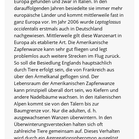
Europa gefunden und zwar in Italien. In den
darauffolgenden Jahren besiedelte sie immer mehr
Marketing
europäische Länder und kommt mittlerweile fast in
ganz Europa vor. Im Jahr 2006 wurde
Leptoglossus
(Anzeigen
occidentalis
erstmals auch in Deutschland
personalisierter
nachgewiesen. Mittlerweile gilt diese Wanzenart in
Europa als etablierte Art. Die Amerikanische
Werbung)
Zapfenwanze kann sehr gut fliegen und legt
U
problemlos auch weitere Strecken im Flug zurück.
m
So soll die Besiedlung Englands hauptsächlich
p
durch Tiere erfolgt sein, die von Frankreich aus
e
über den Ärmelkanal geflogen sind. Der
r
s
Lebensraum der Amerikanischen Zapfenwanze
o
kann prinzipiell überall dort sein, wo Kiefern und
n
andere Nadelbäume wachsen. In den italienischen
a
Alpen kommt sie von den Tälern bis zur
l
Baumgrenze vor. Nur die adulten, d. h.
i
ausgewachsenen Wanzen überwintern. In den
s
i
Überwinterungsverstecken halten sich oft
e
zahlreiche Tiere gemeinsam auf. Dieses Verhalten
r
wird durch ein Aggregationspheromon ausgelöst,