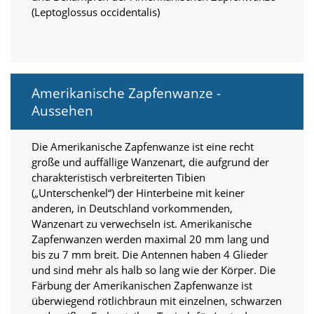
i
(Leptoglossus occidentalis)
e
r
e
n
w
o
Amerikanische Zapfenwanze -
l
Aussehen
l
e
n
Die Amerikanische Zapfenwanze ist eine recht
.
große und auffällige Wanzenart, die aufgrund der
B
i
charakteristisch verbreiterten Tibien
t
(„Unterschenkel“) der Hinterbeine mit keiner
t
anderen, in Deutschland vorkommenden,
e
Wanzenart zu verwechseln ist. Amerikanische
b
Zapfenwanzen werden maximal 20 mm lang und
e
bis zu 7 mm breit. Die Antennen haben 4 Glieder
a
und sind mehr als halb so lang wie der Körper. Die
c
h
Färbung der Amerikanischen Zapfenwanze ist
t
überwiegend rötlichbraun mit einzelnen, schwarzen
e