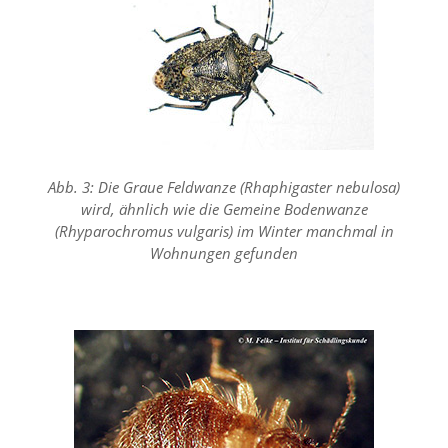
Marketing
(Anzeigen
personalisierter
Werbung)
U
Abb. 3: Die Graue Feldwanze (Rhaphigaster nebulosa)
m
p
wird, ähnlich wie die Gemeine Bodenwanze
e
(Rhyparochromus vulgaris) im Winter manchmal in
r
Wohnungen gefunden
s
o
n
a
l
i
s
i
e
r