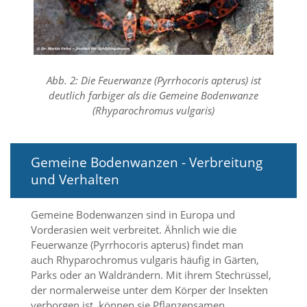
n
S
i
e
,
d
Abb. 2: Die Feuerwanze (Pyrrhocoris apterus) ist
a
deutlich farbiger als die Gemeine Bodenwanze
s
(Rhyparochromus vulgaris)
s
d
i
e
Gemeine Bodenwanzen - Verbreitung
t
und Verhalten
e
c
h
Gemeine Bodenwanzen sind in Europa und
n
Vorderasien weit verbreitet. Ähnlich wie die
i
s
Feuerwanze (Pyrrhocoris apterus) findet man
c
auch Rhyparochromus vulgaris häufig in Gärten,
h
Parks oder an Waldrändern. Mit ihrem Stechrüssel,
e
der normalerweise unter dem Körper der Insekten
r
verborgen ist, können sie Pflanzensamen