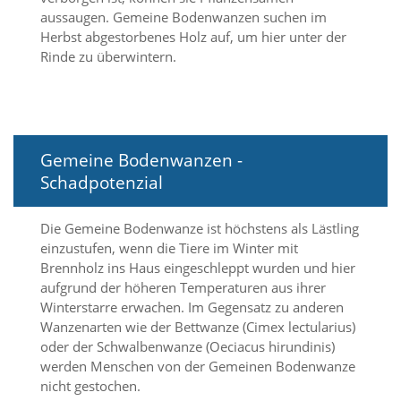
f
aussaugen. Gemeine Bodenwanzen suchen im
o
r
Herbst abgestorbenes Holz auf, um hier unter der
d
Rinde zu überwintern.
e
r
l
i
c
h
Gemeine Bodenwanzen -
e
Schadpotenzial
n
C
o
Die Gemeine Bodenwanze ist höchstens als Lästling
o
einzustufen, wenn die Tiere im Winter mit
k
Brennholz ins Haus eingeschleppt wurden und hier
i
aufgrund der höheren Temperaturen aus ihrer
e
Winterstarre erwachen. Im Gegensatz zu anderen
s
n
Wanzenarten wie der Bettwanze (Cimex lectularius)
i
oder der Schwalbenwanze (Oeciacus hirundinis)
c
werden Menschen von der Gemeinen Bodenwanze
h
nicht gestochen.
t