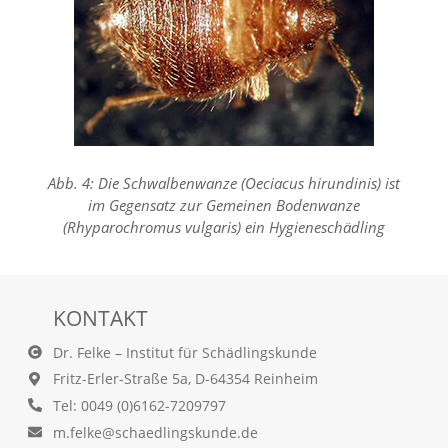
t
e
u
n
d
f
ü
r
S
i
Abb. 4: Die Schwalbenwanze (Oeciacus hirundinis) ist
e
im Gegensatz zur Gemeinen Bodenwanze
o
(Rhyparochromus vulgaris) ein Hygieneschädling
p
t
i
m
i
KONTAKT
e
r
Dr. Felke – Institut für Schädlingskunde
t
Fritz-Erler-Straße 5a, D-64354 Reinheim
e
Tel: 0049 (0)6162-7209797
I
n
m.felke@schaedlingskunde.de
h