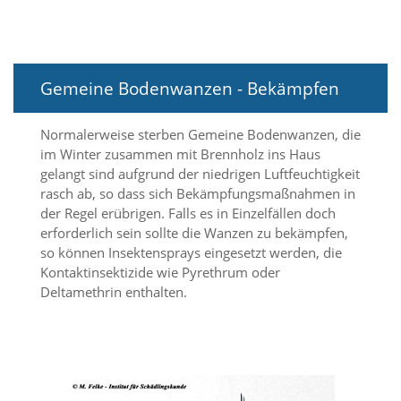
d
e
a
k
t
Gemeine Bodenwanzen - Bekämpfen
i
v
i
Normalerweise sterben Gemeine Bodenwanzen, die
e
im Winter zusammen mit Brennholz ins Haus
r
gelangt sind aufgrund der niedrigen Luftfeuchtigkeit
t
rasch ab, so dass sich Bekämpfungsmaßnahmen in
w
der Regel erübrigen. Falls es in Einzelfällen doch
e
r
erforderlich sein sollte die Wanzen zu bekämpfen,
d
so können Insektensprays eingesetzt werden, die
e
Kontaktinsektizide wie Pyrethrum oder
n
Deltamethrin enthalten.
k
ö
n
n
e
n
.