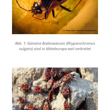
i
e
r
e
n
w
o
l
l
Abb. 1: Gemeine Bodenwanzen (Rhyparochromus
e
n
vulgaris) sind in Mitteleuropa weit verbreitet
.
B
i
t
t
e
b
e
a
c
h
t
e