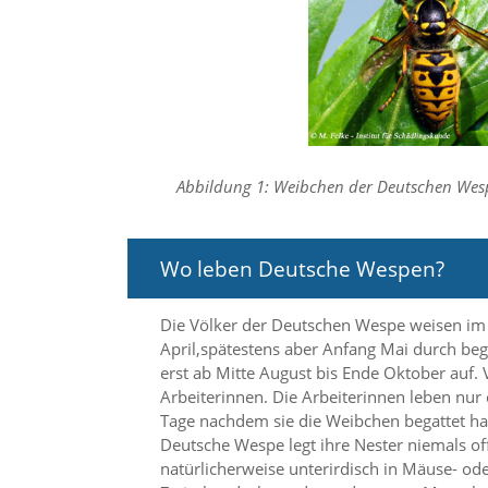
i
e
r
e
n
w
o
l
l
Abbildung 1: Weibchen der Deutschen Wes
e
n
.
B
Wo leben Deutsche Wespen?
i
t
t
Die Völker der Deutschen Wespe weisen im V
e
April,spätestens aber Anfang Mai durch be
b
erst ab Mitte August bis Ende Oktober auf. 
e
Arbeiterinnen. Die Arbeiterinnen leben nu
a
c
Tage nachdem sie die Weibchen begattet hab
h
Deutsche Wespe legt ihre Nester niemals of
t
natürlicherweise unterirdisch in Mäuse- o
e