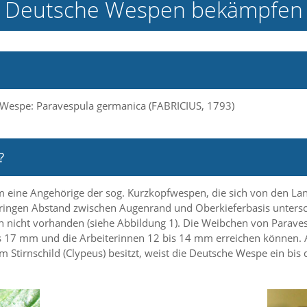
Deutsche Wespen bekämpfen
 Wespe: Paravespula germanica (FABRICIUS, 1793)
?
m eine Angehörige der sog. Kurzkopfwespen, die sich von den L
ringen Abstand zwischen Augenrand und Oberkieferbasis untersc
n nicht vorhanden (siehe Abbildung 1). Die Weibchen von Parav
17 mm und die Arbeiterinnen 12 bis 14 mm erreichen können. An
tirnschild (Clypeus) besitzt, weist die Deutsche Wespe ein bis d