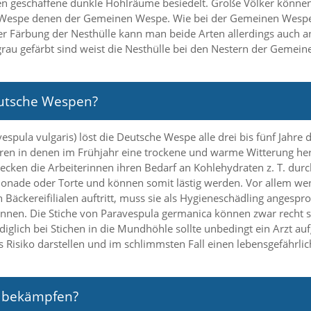
geschaffene dunkle Hohlräume besiedelt. Große Völker können b
 Wespe denen der Gemeinen Wespe. Wie bei der Gemeinen Wespe w
r Färbung der Nesthülle kann man beide Arten allerdings auch a
au gefärbt sind weist die Nesthülle bei den Nestern der Gemein
utsche Wespen?
ula vulgaris) löst die Deutsche Wespe alle drei bis fünf Jahre 
ahren in denen im Frühjahr eine trockene und warme Witterung he
 decken die Arbeiterinnen ihren Bedarf an Kohlehydraten z. T. d
onade oder Torte und können somit lästig werden. Vor allem we
h Bäckereifilialen auftritt, muss sie als Hygieneschädling anges
nen. Die Stiche von Paravespula germanica können zwar recht sc
iglich bei Stichen in die Mundhöhle sollte unbedingt ein Arzt au
 Risiko darstellen und im schlimmsten Fall einen lebensgefährli
 bekämpfen?