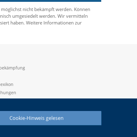
en möglichst nicht bekämpft werden. Können
nnisch umgesiedelt werden. Wir vermitteln
siert haben. Weitere Informationen zur
sbekämpfung
lexikon
ichungen
 widerrufen
Cookie-Hinweis gelesen
ieeinstellung ändern |
Datenschutzerklärung |
Impressum