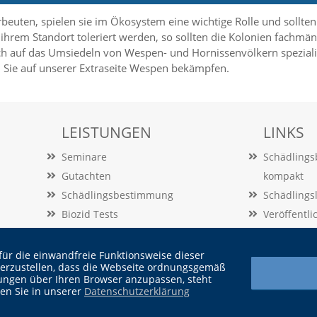
erbeuten, spielen sie im Ökosystem eine wichtige Rolle und sollt
ihrem Standort toleriert werden, so sollten die Kolonien fachmä
ch auf das Umsiedeln von Wespen- und Hornissenvölkern speziali
Sie auf unserer Extraseite Wespen bekämpfen.
LEISTUNGEN
LINKS
Seminare
Schädling
Gutachten
kompakt
Schädlingsbestimmung
Schädlings
Biozid Tests
Veröffentl
Beratung
Vertrag
Audits
für die einwandfreie Funktionsweise dieser
herzustellen, dass die Webseite ordnungsgemäß
ellungen über Ihren Browser anzupassen, steht
den Sie in unserer
Datenschutzerklärung
Widerrufsbelehrung |
Cook