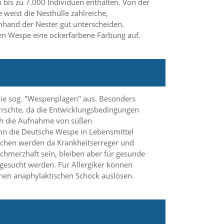
is zu 7.000 Individuen enthalten. Von der
eist die Nesthülle zahlreiche,
nhand der Nester gut unterscheiden.
en Wespe eine ockerfarbene Färbung auf.
die sog. "Wespenplagen" aus. Besonders
rrschte, da die Entwicklungsbedingungen
urch die Aufnahme von süßen
nn die Deutsche Wespe in Lebensmittel
prochen werden da Krankheitserreger und
hmerzhaft sein, bleiben aber für gesunde
fgesucht werden. Für Allergiker können
chen anaphylaktischen Schock auslösen.