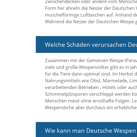
Zwischendecken oder andere vom Menschen 
n
Form her ähneln die Nester der Deutschen
S
muschelförmige Lufttaschen auf. Anhand de
i
e
Während die Nester der Deutschen Wespe gr
,
d
a
Welche Schäden verursachen De
s
s
d
Zusammen mit der Gemeinen Wespe (Paravesp
i
viele und große Wespenvölker gibt es in J
e
t
für die Tiere dann optimal sind. Im Herbst
e
Nahrungsmitteln wie Obst, Marmelade, Lim
c
verarbeitenden Betrieben , Hotels oder auc
h
Schimmelpilzsporen verschleppt werden kön
n
Menschen meist ohne ernsthafte Folgen. Led
i
Wespenstiche aber durchaus ein erhebliches
s
c
h
e
Wie kann man Deutsche Wespen
r