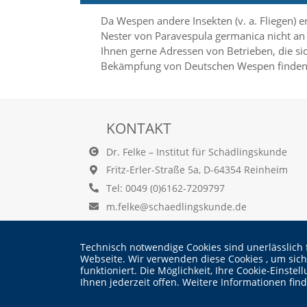
f
o
Da Wespen andere Insekten (v. a. Fliegen) 
r
Nester von Paravespula germanica nicht an 
d
Ihnen gerne Adressen von Betrieben, die si
e
Bekämpfung von Deutschen Wespen finden 
r
l
i
c
h
KONTAKT
e
n
Dr. Felke – Institut für Schädlingskunde
C
Fritz-Erler-Straße 5a, D-64354 Reinheim
o
o
Tel: 0049 (0)6162-7209797
k
m.felke@schaedlingskunde.de
i
e
s
Technisch notwendige Cookies sind unerlässlich 
n
Webseite. Wir verwenden diese Cookies , um sic
i
funktioniert. Die Möglichkeit, Ihre Cookie-Einst
c
Ihnen jederzeit offen. Weitere Informationen fin
h
© Dr. Martin Felke - Institut für Schädlingskunde
t