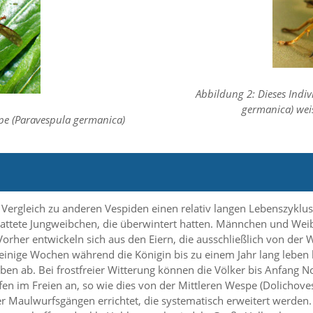
Abbildung 2: Dieses Ind
germanica) wei
pe (Paravespula germanica)
ergleich zu anderen Vespiden einen relativ langen Lebenszyklus 
gattete Jungweibchen, die überwintert hatten. Männchen und Wei
Vorher entwickeln sich aus den Eiern, die ausschließlich von der
r einige Wochen während die Königin bis zu einem Jahr lang lebe
en ab. Bei frostfreier Witterung können die Völker bis Anfang 
fen im Freien an, so wie dies von der Mittleren Wespe (Dolichove
der Maulwurfsgängen errichtet, die systematisch erweitert werde