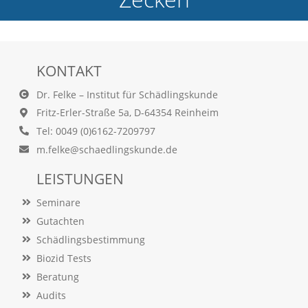
e
l
c
h
e
KONTAKT
C
o
Dr. Felke – Institut für Schädlingskunde
o
Fritz-Erler-Straße 5a, D-64354 Reinheim
k
i
Tel: 0049 (0)6162-7209797
e
m.felke@schaedlingskunde.de
a
r
LEISTUNGEN
t
S
Seminare
i
e
Gutachten
a
Schädlingsbestimmung
k
Biozid Tests
z
e
Beratung
p
Audits
t