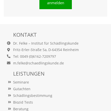
anmelden
O
p
t
i
o
n
a
KONTAKT
u
s
Dr. Felke – Institut für Schädlingskunde
g
Fritz-Erler-Straße 5a, D-64354 Reinheim
e
w
Tel: 0049 (0)6162-7209797
ä
m.felke@schaedlingskunde.de
h
l
LEISTUNGEN
t
i
Seminare
s
t
Gutachten
.
Schädlingsbestimmung
D
a
Biozid Tests
s
Beratung