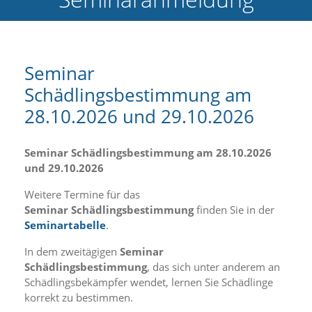
e
l
c
h
e
Seminar
C
Schädlingsbestimmung am
o
o
28.10.2026 und 29.10.2026
k
i
e
Seminar Schädlingsbestimmung am 28.10.2026
a
und 29.10.2026
r
t
Weitere Termine für das
S
Seminar Schädlingsbestimmung
finden Sie in der
i
e
Seminartabelle
.
a
k
In dem zweitägigen
Seminar
z
Schädlingsbestimmung
, das sich unter anderem an
e
Schädlingsbekämpfer wendet, lernen Sie Schädlinge
p
korrekt zu bestimmen.
t