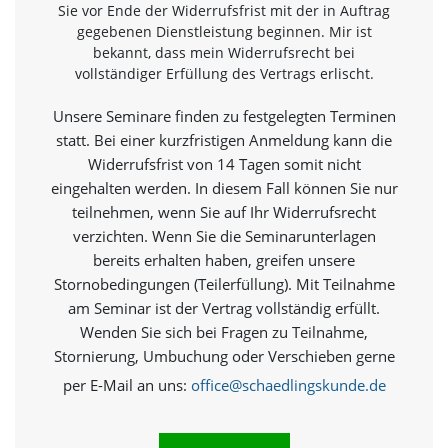
e
Sie vor Ende der Widerrufsfrist mit der in Auftrag
s
gegebenen Dienstleistung beginnen. Mir ist
e
bekannt, dass mein Widerrufsrecht bei
r
vollständiger Erfüllung des Vertrags erlischt.
f
o
Unsere Seminare finden zu festgelegten Terminen
r
d
statt. Bei einer kurzfristigen Anmeldung kann die
e
Widerrufsfrist von 14 Tagen somit nicht
r
eingehalten werden. In diesem Fall können Sie nur
l
teilnehmen, wenn Sie auf Ihr Widerrufsrecht
i
c
verzichten. Wenn Sie die Seminarunterlagen
h
bereits erhalten haben, greifen unsere
,
Stornobedingungen (Teilerfüllung). Mit Teilnahme
d
am Seminar ist der Vertrag vollständig erfüllt.
a
s
Wenden Sie sich bei Fragen zu Teilnahme,
s
Stornierung, Umbuchung oder Verschieben gerne
d
i
per E-Mail an uns:
office@schaedlingskunde.de
e
s
e