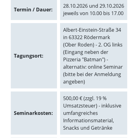
28.10.2026 und 29.10.2026
Termin / Dauer:
Marketing
jeweils von 10.00 bis 17.00
(Anzeigen
Albert-Einstein-Straße 34
personalisierter
in 63322 Rödermark
Werbung)
(Ober Roden) - 2. OG links
(Eingang neben der
U
Tagungsort:
m
Pizzeria "Batman") -
p
alternativ: online Seminar
e
(bitte bei der Anmeldung
r
angeben)
s
o
n
500,00 € (zzgl. 19 %
a
l
Umsatzsteuer) - inklusive
i
Seminarkosten:
umfangreiches
s
Informationsmaterial,
i
Snacks und Getränke
e
r