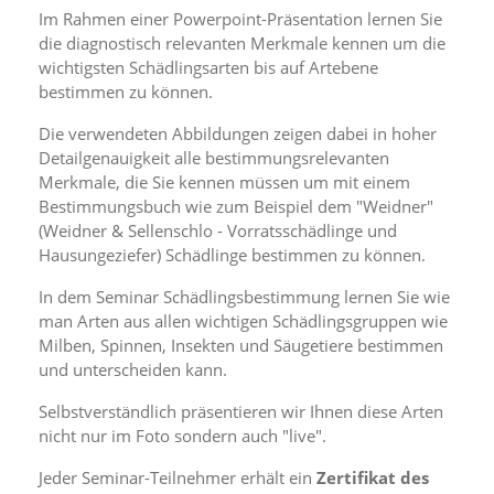
i
Im Rahmen einer Powerpoint-Präsentation lernen Sie
e
die diagnostisch relevanten Merkmale kennen um die
r
wichtigsten Schädlingsarten bis auf Artebene
e
n
bestimmen zu können.
w
o
Die verwendeten Abbildungen zeigen dabei in hoher
l
Detailgenauigkeit alle bestimmungsrelevanten
l
Merkmale, die Sie kennen müssen um mit einem
e
Bestimmungsbuch wie zum Beispiel dem "Weidner"
n
(Weidner & Sellenschlo - Vorratsschädlinge und
.
Hausungeziefer) Schädlinge bestimmen zu können.
B
i
In dem Seminar Schädlingsbestimmung lernen Sie wie
t
t
man Arten aus allen wichtigen Schädlingsgruppen wie
e
Milben, Spinnen, Insekten und Säugetiere bestimmen
b
und unterscheiden kann.
e
a
Selbstverständlich präsentieren wir Ihnen diese Arten
c
nicht nur im Foto sondern auch "live".
h
t
Jeder Seminar-Teilnehmer erhält ein
Zertifikat des
e