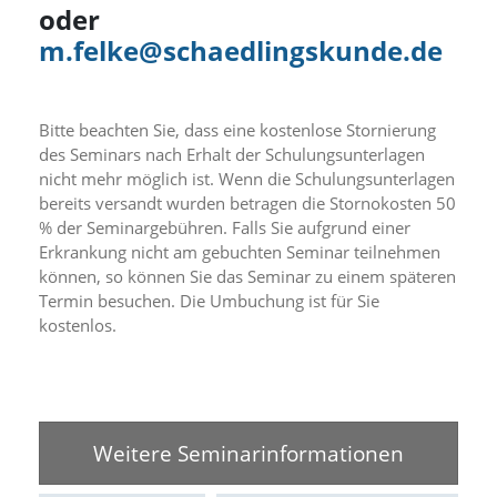
d
oder
e
m.felke@schaedlingskunde.de
a
k
t
i
Bitte beachten Sie, dass eine kostenlose Stornierung
v
des Seminars nach Erhalt der Schulungsunterlagen
i
nicht mehr möglich ist. Wenn die Schulungsunterlagen
e
r
bereits versandt wurden betragen die Stornokosten 50
t
% der Seminargebühren. Falls Sie aufgrund einer
w
Erkrankung nicht am gebuchten Seminar teilnehmen
e
können, so können Sie das Seminar zu einem späteren
r
Termin besuchen. Die Umbuchung ist für Sie
d
kostenlos.
e
n
k
ö
n
n
Weitere Seminarinformationen
e
n
.