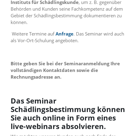
Instituts für Schädlingskunde
, um z. B. gegenüber
n
Behörden und Kunden seine Fachkompetenz auf dem
S
Gebiet der Schädlingsbestimmung dokumentieren zu
i
e
können.
,
d
Weitere Termine auf
Anfrage
. Das Seminar wird auch
a
als Vor-Ort-Schulung angeboten.
s
s
d
i
Bitte geben Sie bei der Seminaranmeldung Ihre
e
vollständigen Kontaktdaten sowie die
t
Rechnungsadresse an.
e
c
h
n
Das Seminar
i
Schädlingsbestimmung können
s
c
Sie auch online in Form eines
h
live-webinars absolvieren.
e
r