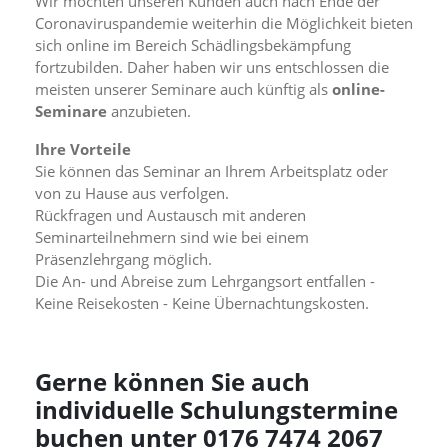
Wir möchten unseren Kunden auch nach Ende der
f
o
Coronaviruspandemie weiterhin die Möglichkeit bieten
r
sich online im Bereich Schädlingsbekämpfung
d
fortzubilden. Daher haben wir uns entschlossen die
e
meisten unserer Seminare auch künftig als
online-
r
Seminare
anzubieten.
l
i
Ihre Vorteile
c
Sie können das Seminar an Ihrem Arbeitsplatz oder
h
e
von zu Hause aus verfolgen.
n
Rückfragen und Austausch mit anderen
C
Seminarteilnehmern sind wie bei einem
o
Präsenzlehrgang möglich.
o
Die An- und Abreise zum Lehrgangsort entfallen -
k
Keine Reisekosten - Keine Übernachtungskosten.
i
e
s
n
Gerne können Sie auch
i
c
individuelle Schulungstermine
h
buchen unter 0176 7474 2067
t