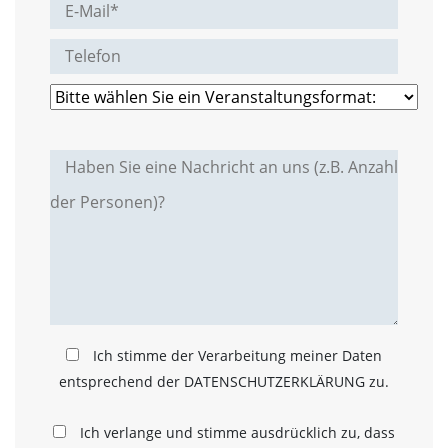
a
l
t
e
s
i
c
h
t
b
a
r
z
u
m
a
c
h
Ich stimme der Verarbeitung meiner Daten
e
n
entsprechend der DATENSCHUTZERKLÄRUNG zu.
i
s
Ich verlange und stimme ausdrücklich zu, dass
t