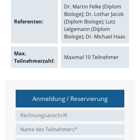
t
Dr. Martin Felke (Diplom
e
Biologe); Dr. Lothar Jacob
u
n
Referenten:
(Diplom Biologe); Lutz
d
Lelgemann (Diplom
f
Biologe); Dr. Michael Haas
ü
r
S
Max.
i
Maximal 10 Teilnehmer
Teilnehmerzahl:
e
o
p
t
i
m
i
Anmeldung / Reservierung
e
r
t
e
I
n
h