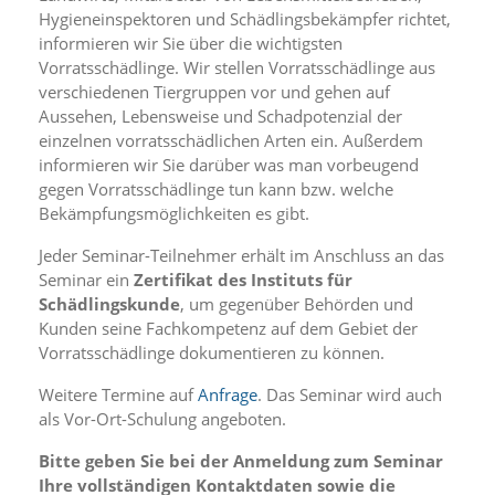
i
Hygieneinspektoren und Schädlingsbekämpfer richtet,
e
informieren wir Sie über die wichtigsten
r
Vorratsschädlinge. Wir stellen Vorratsschädlinge aus
e
n
verschiedenen Tiergruppen vor und gehen auf
w
Aussehen, Lebensweise und Schadpotenzial der
o
einzelnen vorratsschädlichen Arten ein. Außerdem
l
informieren wir Sie darüber was man vorbeugend
l
gegen Vorratsschädlinge tun kann bzw. welche
e
Bekämpfungsmöglichkeiten es gibt.
n
.
Jeder Seminar-Teilnehmer erhält im Anschluss an das
B
i
Seminar ein
Zertifikat des Instituts für
t
Schädlingskunde
, um gegenüber Behörden und
t
Kunden seine Fachkompetenz auf dem Gebiet der
e
Vorratsschädlinge dokumentieren zu können.
b
e
Weitere Termine auf
Anfrage
. Das Seminar wird auch
a
als Vor-Ort-Schulung angeboten.
c
h
Bitte geben Sie bei der Anmeldung zum Seminar
t
Ihre vollständigen Kontaktdaten sowie die
e