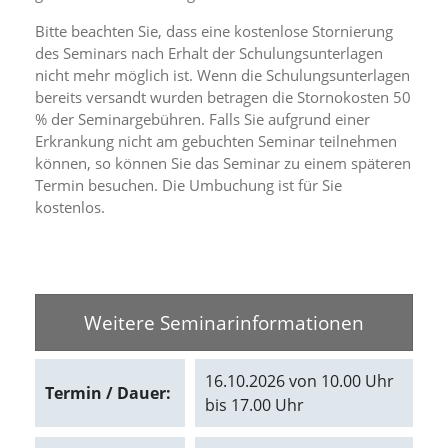
d
e
Bitte beachten Sie, dass eine kostenlose Stornierung
a
des Seminars nach Erhalt der Schulungsunterlagen
k
nicht mehr möglich ist. Wenn die Schulungsunterlagen
t
bereits versandt wurden betragen die Stornokosten 50
i
% der Seminargebühren. Falls Sie aufgrund einer
v
Erkrankung nicht am gebuchten Seminar teilnehmen
i
e
können, so können Sie das Seminar zu einem späteren
r
Termin besuchen. Die Umbuchung ist für Sie
t
kostenlos.
w
e
r
d
e
n
Weitere Seminarinformationen
k
ö
n
16.10.2026 von 10.00 Uhr
n
Termin / Dauer:
bis 17.00 Uhr
e
n
.