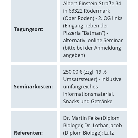
Albert-Einstein-Straße 34
in 63322 Rödermark
Marketing
(Ober Roden) - 2. OG links
(Anzeigen
(Eingang neben der
Tagungsort:
Pizzeria "Batman") -
personalisierter
alternativ: online Seminar
Werbung)
(bitte bei der Anmeldung
U
angeben)
m
p
e
250,00 € (zzgl. 19 %
r
Umsatzsteuer) - inklusive
s
Seminarkosten:
umfangreiches
o
n
Informationsmaterial,
a
Snacks und Getränke
l
i
s
Dr. Martin Felke (Diplom
i
Biologe); Dr. Lothar Jacob
e
Referenten:
(Diplom Biologe); Lutz
r