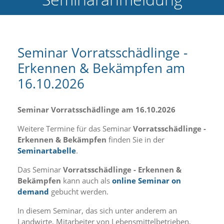
e
l
c
h
e
Seminar Vorratsschädlinge -
C
Erkennen & Bekämpfen am
o
o
16.10.2026
k
i
e
Seminar Vorratsschädlinge am 16.10.2026
a
r
Weitere Termine für das Seminar
Vorratsschädlinge -
t
Erkennen & Bekämpfen
finden Sie in der
S
Seminartabelle
.
i
e
Das Seminar
Vorratsschädlinge - Erkennen &
a
k
Bekämpfen
kann auch als
online Seminar on
z
demand
gebucht werden.
e
p
In diesem Seminar, das sich unter anderem an
t
Landwirte, Mitarbeiter von Lebensmittelbetrieben,