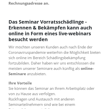
Rechnungsadresse an.
n
S
i
e
Das Seminar Vorratsschädlinge -
,
d
Erkennen & Bekämpfen kann auch
a
online in Form eines live-webinars
s
besucht werden
s
d
Wir möchten unseren Kunden auch nach Ende der
i
Coronaviruspandemie weiterhin die Möglichkeit bieten
e
sich online im Bereich Schädlingsbekämpfung
t
fortzubilden. Daher haben wir uns entschlossen die
e
c
meisten unserer Seminare auch künftig als
online-
h
Seminare
anzubieten.
n
i
Ihre Vorteile
s
Sie können das Seminar an Ihrem Arbeitsplatz oder
c
von zu Hause aus verfolgen.
h
Rückfragen und Austausch mit anderen
e
Seminarteilnehmern sind wie bei einem
r