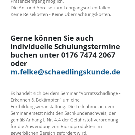
f
Präsenzlehrgang möglich.
o
Die An- und Abreise zum Lehrgangsort entfallen -
r
Keine Reisekosten - Keine Übernachtungskosten.
d
e
r
l
Gerne können Sie auch
i
individuelle Schulungstermine
c
h
buchen unter 0176 7474 2067
e
oder
n
C
m.felke@schaedlingskunde.de
o
o
k
i
Es handelt sich bei dem Seminar "Vorratsschädlinge -
e
Erkennen & Bekämpfen" um eine
s
Fortbildungsveranstaltung. Die Teilnahme an dem
n
Seminar ersetzt nicht den Sachkundenachweis, der
i
gemäß Anhang I, Nr. 4.4 der Gefahrstoffverordnung
c
für die Anwendung von Biozidprodukten im
h
t
gewerblichen Bereich gefordert wird.