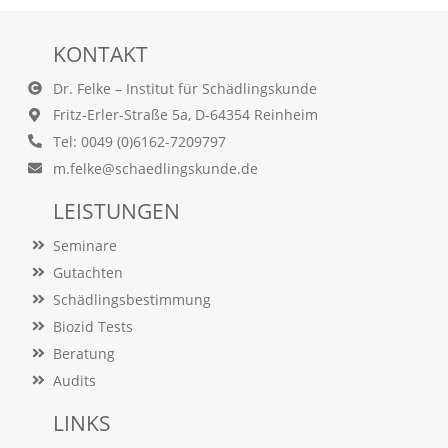
O
p
KONTAKT
t
i
o
Dr. Felke – Institut für Schädlingskunde
n
Fritz-Erler-Straße 5a, D-64354 Reinheim
a
Tel: 0049 (0)6162-7209797
u
s
m.felke@schaedlingskunde.de
g
e
LEISTUNGEN
w
ä
Seminare
h
Gutachten
l
t
Schädlingsbestimmung
i
Biozid Tests
s
Beratung
t
.
Audits
D
a
LINKS
s