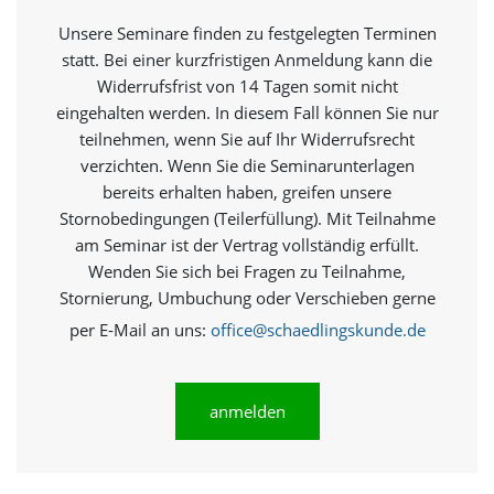
e
s
Unsere Seminare finden zu festgelegten Terminen
e
statt. Bei einer kurzfristigen Anmeldung kann die
r
Widerrufsfrist von 14 Tagen somit nicht
f
o
eingehalten werden. In diesem Fall können Sie nur
r
teilnehmen, wenn Sie auf Ihr Widerrufsrecht
d
verzichten. Wenn Sie die Seminarunterlagen
e
bereits erhalten haben, greifen unsere
r
l
Stornobedingungen (Teilerfüllung). Mit Teilnahme
i
am Seminar ist der Vertrag vollständig erfüllt.
c
Wenden Sie sich bei Fragen zu Teilnahme,
h
Stornierung, Umbuchung oder Verschieben gerne
,
d
per E-Mail an uns:
office@schaedlingskunde.de
a
s
s
d
anmelden
i
e
s
e