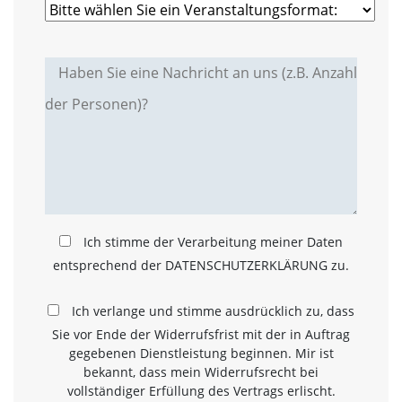
a
l
t
e
s
i
c
h
t
b
a
r
z
u
Ich stimme der Verarbeitung meiner Daten
m
entsprechend der DATENSCHUTZERKLÄRUNG zu.
a
c
h
Ich verlange und stimme ausdrücklich zu, dass
e
Sie vor Ende der Widerrufsfrist mit der in Auftrag
n
gegebenen Dienstleistung beginnen. Mir ist
i
s
bekannt, dass mein Widerrufsrecht bei
t
vollständiger Erfüllung des Vertrags erlischt.