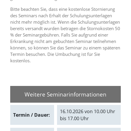
d
e
Bitte beachten Sie, dass eine kostenlose Stornierung
a
des Seminars nach Erhalt der Schulungsunterlagen
k
nicht mehr möglich ist. Wenn die Schulungsunterlagen
t
bereits versandt wurden betragen die Stornokosten 50
i
% der Seminargebühren. Falls Sie aufgrund einer
v
Erkrankung nicht am gebuchten Seminar teilnehmen
i
e
können, so können Sie das Seminar zu einem späteren
r
Termin besuchen. Die Umbuchung ist für Sie
t
kostenlos.
w
e
r
d
e
n
Weitere Seminarinformationen
k
ö
n
16.10.2026 von 10.00 Uhr
n
Termin / Dauer:
bis 17.00 Uhr
e
n
.