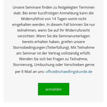
e
s
Unsere Seminare finden zu festgelegten Terminen
e
statt. Bei einer kurzfristigen Anmeldung kann die
r
Widerrufsfrist von 14 Tagen somit nicht
f
o
eingehalten werden. In diesem Fall können Sie nur
r
teilnehmen, wenn Sie auf Ihr Widerrufsrecht
d
verzichten. Wenn Sie die Seminarunterlagen
e
bereits erhalten haben, greifen unsere
r
l
Stornobedingungen (Teilerfüllung). Mit Teilnahme
i
am Seminar ist der Vertrag vollständig erfüllt.
c
Wenden Sie sich bei Fragen zu Teilnahme,
h
Stornierung, Umbuchung oder Verschieben gerne
,
d
per E-Mail an uns:
office@schaedlingskunde.de
a
s
s
d
anmelden
i
e
s
e