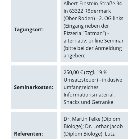
Albert-Einstein-Straße 34
in 63322 Rödermark
Marketing
(Ober Roden) - 2. OG links
(Anzeigen
(Eingang neben der
Tagungsort:
Pizzeria "Batman") -
personalisierter
alternativ: online Seminar
Werbung)
(bitte bei der Anmeldung
U
angeben)
m
p
e
250,00 € (zzgl. 19 %
r
Umsatzsteuer) - inklusive
s
Seminarkosten:
umfangreiches
o
n
Informationsmaterial,
a
Snacks und Getränke
l
i
s
Dr. Martin Felke (Diplom
i
Biologe); Dr. Lothar Jacob
e
Referenten:
(Diplom Biologe); Lutz
r