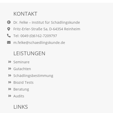
O
p
KONTAKT
t
i
o
Dr. Felke – Institut für Schädlingskunde
n
Fritz-Erler-Straße 5a, D-64354 Reinheim
a
Tel: 0049 (0)6162-7209797
u
s
m.felke@schaedlingskunde.de
g
e
LEISTUNGEN
w
ä
Seminare
h
Gutachten
l
t
Schädlingsbestimmung
i
Biozid Tests
s
Beratung
t
.
Audits
D
a
LINKS
s