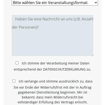
a
l
t
e
s
i
c
h
t
b
a
r
z
u
Ich stimme der Verarbeitung meiner Daten
m
entsprechend der DATENSCHUTZERKLÄRUNG zu.
a
c
h
Ich verlange und stimme ausdrücklich zu, dass
e
Sie vor Ende der Widerrufsfrist mit der in Auftrag
n
gegebenen Dienstleistung beginnen. Mir ist
i
s
bekannt, dass mein Widerrufsrecht bei
t
vollständiger Erfüllung des Vertrags erlischt.