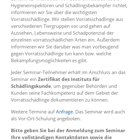
i
Hygieneinspektoren und Schädlingsbekämpfer richtet,
e
informieren wir Sie über die wichtigsten
r
Vorratsschädlinge. Wir stellen Vorratsschädlinge aus
e
n
verschiedenen Tiergruppen vor und gehen auf
w
Aussehen, Lebensweise und Schadpotenzial der
o
einzelnen vorratsschädlichen Arten ein. Außerdem
l
informieren wir Sie darüber was man vorbeugend
l
gegen Vorratsschädlinge tun kann bzw. welche
e
Bekämpfungsmöglichkeiten es gibt.
n
.
Jeder Seminar-Teilnehmer erhält im Anschluss an das
B
i
Seminar ein
Zertifikat des Instituts für
t
Schädlingskunde
, um gegenüber Behörden und
t
Kunden seine Fachkompetenz auf dem Gebiet der
e
Vorratsschädlinge dokumentieren zu können.
b
e
Weitere Termine auf
Anfrage
. Das Seminar wird auch
a
als Vor-Ort-Schulung angeboten.
c
h
Bitte geben Sie bei der Anmeldung zum Seminar
t
Ihre vollständigen Kontaktdaten sowie die
e