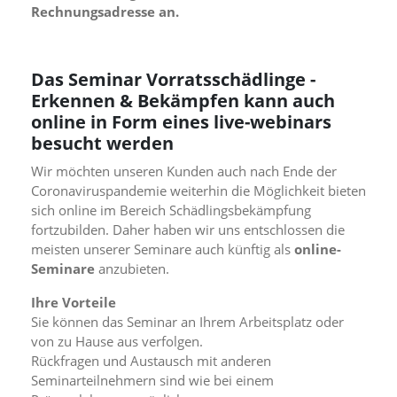
Rechnungsadresse an.
n
S
i
e
Das Seminar Vorratsschädlinge -
,
d
Erkennen & Bekämpfen kann auch
a
online in Form eines live-webinars
s
besucht werden
s
d
Wir möchten unseren Kunden auch nach Ende der
i
Coronaviruspandemie weiterhin die Möglichkeit bieten
e
sich online im Bereich Schädlingsbekämpfung
t
fortzubilden. Daher haben wir uns entschlossen die
e
c
meisten unserer Seminare auch künftig als
online-
h
Seminare
anzubieten.
n
i
Ihre Vorteile
s
Sie können das Seminar an Ihrem Arbeitsplatz oder
c
von zu Hause aus verfolgen.
h
Rückfragen und Austausch mit anderen
e
Seminarteilnehmern sind wie bei einem
r