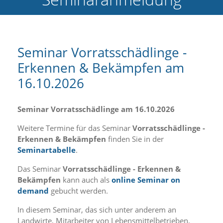
e
l
c
h
e
Seminar Vorratsschädlinge -
C
Erkennen & Bekämpfen am
o
o
16.10.2026
k
i
e
Seminar Vorratsschädlinge am 16.10.2026
a
r
Weitere Termine für das Seminar
Vorratsschädlinge -
t
Erkennen & Bekämpfen
finden Sie in der
S
Seminartabelle
.
i
e
Das Seminar
Vorratsschädlinge - Erkennen &
a
k
Bekämpfen
kann auch als
online Seminar on
z
demand
gebucht werden.
e
p
In diesem Seminar, das sich unter anderem an
t
Landwirte, Mitarbeiter von Lebensmittelbetrieben,