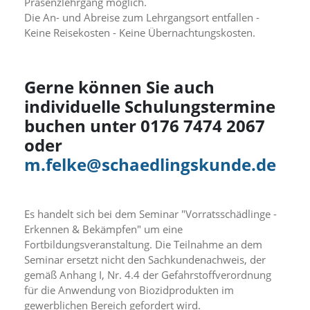
f
Präsenzlehrgang möglich.
o
Die An- und Abreise zum Lehrgangsort entfallen -
r
Keine Reisekosten - Keine Übernachtungskosten.
d
e
r
l
Gerne können Sie auch
i
individuelle Schulungstermine
c
h
buchen unter 0176 7474 2067
e
oder
n
C
m.felke@schaedlingskunde.de
o
o
k
i
Es handelt sich bei dem Seminar "Vorratsschädlinge -
e
Erkennen & Bekämpfen" um eine
s
Fortbildungsveranstaltung. Die Teilnahme an dem
n
Seminar ersetzt nicht den Sachkundenachweis, der
i
gemäß Anhang I, Nr. 4.4 der Gefahrstoffverordnung
c
für die Anwendung von Biozidprodukten im
h
t
gewerblichen Bereich gefordert wird.