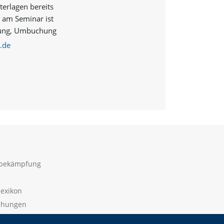
terlagen bereits
e am Seminar ist
ierung, Umbuchung
.de
sbekämpfung
lexikon
ichungen