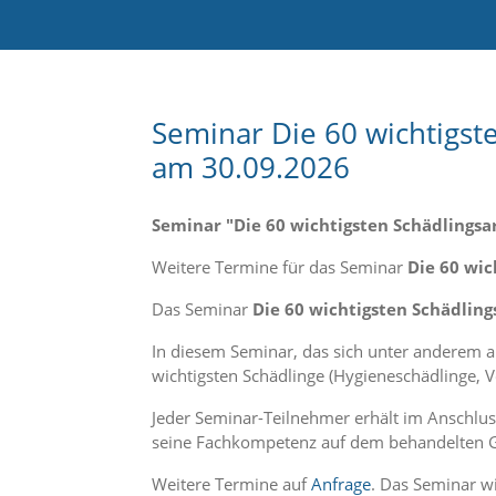
e
l
c
h
e
C
Seminar Die 60 wichtigs
o
am 30.09.2026
o
k
i
Seminar "Die 60 wichtigsten Schädlingsa
e
a
Weitere Termine für das Seminar
Die 60 wic
r
t
Das Seminar
Die 60 wichtigsten Schädling
S
i
In diesem Seminar, das sich unter anderem 
e
wichtigsten Schädlinge (Hygieneschädlinge, V
a
k
Jeder Seminar-Teilnehmer erhält im Anschlu
z
e
seine Fachkompetenz auf dem behandelten 
p
t
Weitere Termine auf
Anfrage
. Das Seminar w