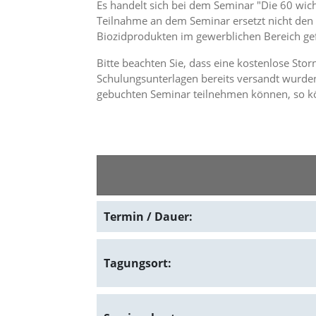
Es handelt sich bei dem Seminar "Die 60 wic
n
Teilnahme an dem Seminar ersetzt nicht den
S
Biozidprodukten im gewerblichen Bereich gef
i
e
Bitte beachten Sie, dass eine kostenlose Sto
,
d
Schulungsunterlagen bereits versandt wurden
a
gebuchten Seminar teilnehmen können, so kö
s
s
d
i
e
t
e
c
h
Termin / Dauer:
n
i
s
Tagungsort:
c
h
e
r