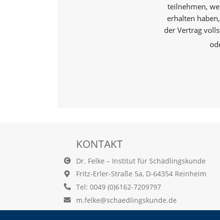
teilnehmen, wen
erhalten haben,
Marketing
der Vertrag voll
(Anzeigen
od
personalisierter
Werbung)
U
m
p
e
r
s
o
KONTAKT
n
a
Dr. Felke – Institut für Schädlingskunde
l
Fritz-Erler-Straße 5a, D-64354 Reinheim
i
s
Tel: 0049 (0)6162-7209797
i
m.felke@schaedlingskunde.de
e
r