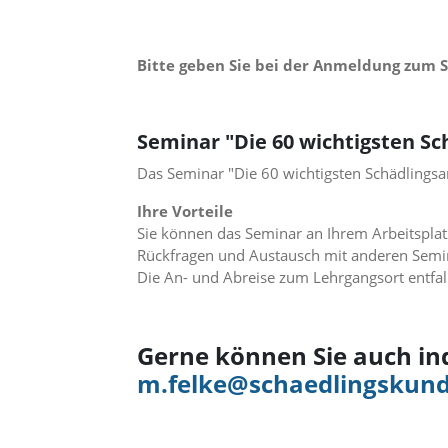
i
e
r
e
Bitte geben Sie bei der Anmeldung zum 
n
w
o
Seminar "Die 60 wichtigsten Sc
l
l
Das Seminar "Die 60 wichtigsten Schädlingsa
e
n
Ihre Vorteile
.
Sie können das Seminar an Ihrem Arbeitsplat
B
i
Rückfragen und Austausch mit anderen Semin
t
Die An- und Abreise zum Lehrgangsort entfal
t
e
b
e
Gerne können Sie auch in
a
m.felke@schaedlingskund
c
h
t
e