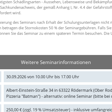
htigsten Schädlingsarten - Aussehen, Lebensweise und Bekämpfun
 Sachkundenachweis, der gemäß Anhang I, Nr. 4.4 der Gefahrsto
ordert wird.
rnierung des Seminars nach Erhalt der Schulungsunterlagen nicht 
 betragen die Stornokosten 50 % der Seminargebühren. Falls Sie
nnen Sie das Seminar zu einem späteren Termin besuchen. Die U
Weitere Seminarinformationen
30.09.2026 von 10.00 Uhr bis 17.00 Uhr
Albert-Einstein-Straße 34 in 63322 Rödermark (Ober Rode
Pizzeria "Batman") - alternativ: online Seminar (bitte b
250,00 € (zzgl. 19 % Umsatzsteuer) - inklusive umfangre