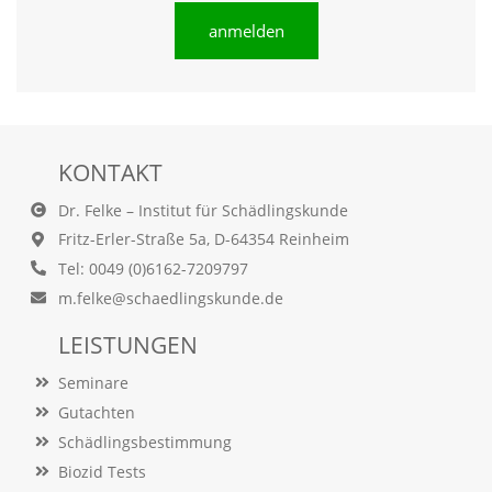
a
anmelden
l
t
e
s
i
c
h
KONTAKT
t
b
Dr. Felke – Institut für Schädlingskunde
a
Fritz-Erler-Straße 5a, D-64354 Reinheim
r
z
Tel: 0049 (0)6162-7209797
u
m.felke@schaedlingskunde.de
m
a
LEISTUNGEN
c
h
Seminare
e
Gutachten
n
i
Schädlingsbestimmung
s
Biozid Tests
t