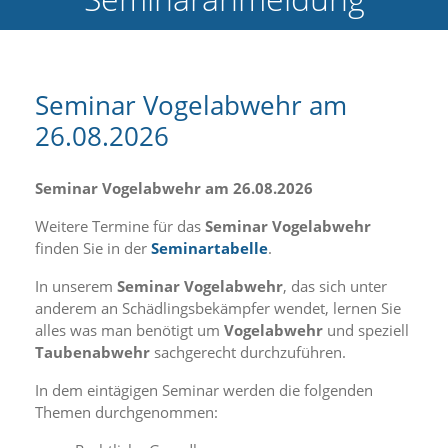
e
l
c
h
e
Seminar Vogelabwehr am
C
26.08.2026
o
o
k
i
Seminar Vogelabwehr am 26.08.2026
e
a
Weitere Termine für das
Seminar Vogelabwehr
r
finden Sie in der
Seminartabelle
.
t
S
In unserem
Seminar
Vogelabwehr
, das sich unter
i
anderem an Schädlingsbekämpfer wendet, lernen Sie
e
alles was man benötigt um
Vogelabwehr
und speziell
a
Taubenabwehr
sachgerecht durchzuführen.
k
z
In dem eintägigen Seminar werden die folgenden
e
Themen durchgenommen:
p
t