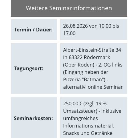
f
o
Weitere Seminarinformationen
r
d
e
26.08.2026 von 10.00 bis
Termin / Dauer:
r
17.00
l
i
c
Albert-Einstein-Straße 34
h
in 63322 Rödermark
e
(Ober Roden) - 2. OG links
n
Tagungsort:
C
(Eingang neben der
o
Pizzeria "Batman") -
o
alternativ: online Seminar
k
i
e
250,00 € (zzgl. 19 %
s
Umsatzsteuer) - inklusive
n
i
Seminarkosten:
umfangreiches
c
Informationsmaterial,
h
Snacks und Getränke
t