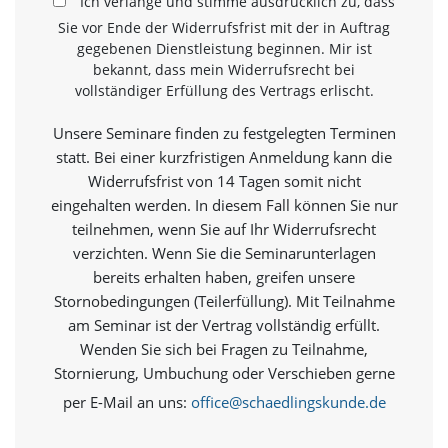
Ich verlange und stimme ausdrücklich zu, dass
t
e
Sie vor Ende der Widerrufsfrist mit der in Auftrag
u
gegebenen Dienstleistung beginnen. Mir ist
n
bekannt, dass mein Widerrufsrecht bei
d
vollständiger Erfüllung des Vertrags erlischt.
f
ü
Unsere Seminare finden zu festgelegten Terminen
r
statt. Bei einer kurzfristigen Anmeldung kann die
S
i
Widerrufsfrist von 14 Tagen somit nicht
e
eingehalten werden. In diesem Fall können Sie nur
o
teilnehmen, wenn Sie auf Ihr Widerrufsrecht
p
verzichten. Wenn Sie die Seminarunterlagen
t
i
bereits erhalten haben, greifen unsere
m
Stornobedingungen (Teilerfüllung). Mit Teilnahme
i
am Seminar ist der Vertrag vollständig erfüllt.
e
Wenden Sie sich bei Fragen zu Teilnahme,
r
t
Stornierung, Umbuchung oder Verschieben gerne
e
per E-Mail an uns:
office@schaedlingskunde.de
I
n
h