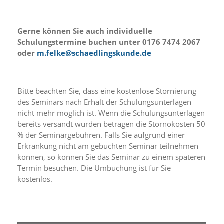
n
S
i
Gerne können Sie auch individuelle
e
Schulungstermine buchen unter 0176 7474 2067
,
oder
m.felke@schaedlingskunde.de
d
a
s
s
Bitte beachten Sie, dass eine kostenlose Stornierung
d
i
des Seminars nach Erhalt der Schulungsunterlagen
e
nicht mehr möglich ist. Wenn die Schulungsunterlagen
t
bereits versandt wurden betragen die Stornokosten 50
e
% der Seminargebühren. Falls Sie aufgrund einer
c
Erkrankung nicht am gebuchten Seminar teilnehmen
h
können, so können Sie das Seminar zu einem späteren
n
Termin besuchen. Die Umbuchung ist für Sie
i
s
kostenlos.
c
h
e
r