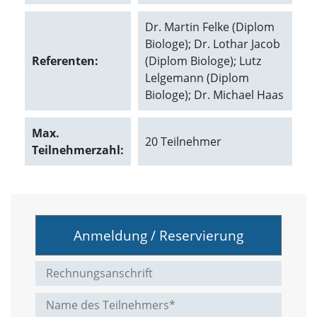
d
e
Dr. Martin Felke (Diplom
a
Biologe); Dr. Lothar Jacob
k
Referenten:
(Diplom Biologe); Lutz
t
i
Lelgemann (Diplom
v
Biologe); Dr. Michael Haas
i
e
r
Max.
20 Teilnehmer
t
Teilnehmerzahl:
w
e
r
d
e
n
Anmeldung / Reservierung
k
ö
n
n
e
n
.