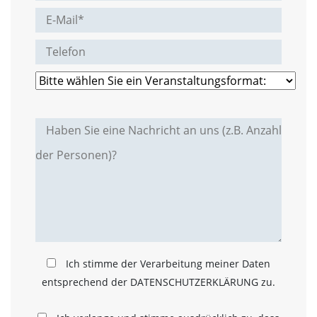
Marketing
(Anzeigen
personalisierter
Werbung)
U
m
p
e
r
s
o
n
a
l
i
Ich stimme der Verarbeitung meiner Daten
s
i
entsprechend der DATENSCHUTZERKLÄRUNG zu.
e
r