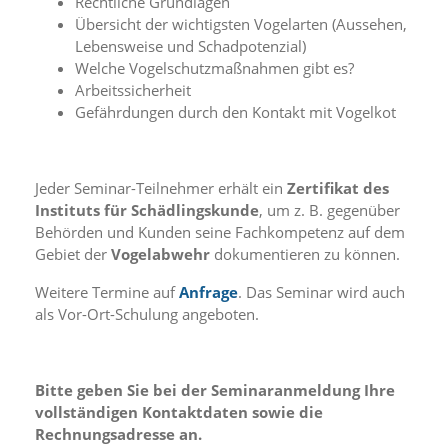
Rechtliche Grundlagen
i
Übersicht der wichtigsten Vogelarten (Aussehen,
e
r
Lebensweise und Schadpotenzial)
e
Welche Vogelschutzmaßnahmen gibt es?
n
Arbeitssicherheit
w
Gefährdungen durch den Kontakt mit Vogelkot
o
l
l
e
Jeder Seminar-Teilnehmer erhält ein
Zertifikat des
n
Instituts für Schädlingskunde
, um z. B. gegenüber
.
Behörden und Kunden seine Fachkompetenz auf dem
B
i
Gebiet der
Vogelabwehr
dokumentieren zu können.
t
t
Weitere Termine auf
Anfrage
. Das Seminar wird auch
e
als Vor-Ort-Schulung angeboten.
b
e
a
c
Bitte geben Sie bei der Seminaranmeldung Ihre
h
vollständigen Kontaktdaten sowie die
t
Rechnungsadresse an.
e