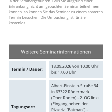
% der Seminargebühren. Falls Sie aufgrund einer
d
Erkrankung nicht am gebuchten Seminar teilnehmen
e
können, so können Sie das Seminar zu einem späteren
a
k
Termin besuchen. Die Umbuchung ist für Sie
t
kostenlos.
i
v
i
e
r
t
Weitere Seminarinformationen
w
e
r
18.09.2026 von 10.00 Uhr
Termin / Dauer:
d
bis 17.00 Uhr
e
n
k
Albert-Einstein-Straße 34
ö
in 63322 Rödermark
n
(Ober Roden) - 2. OG links
n
e
(Eingang neben der
Tagungsort:
n
Pizzeria "Batman") -
.