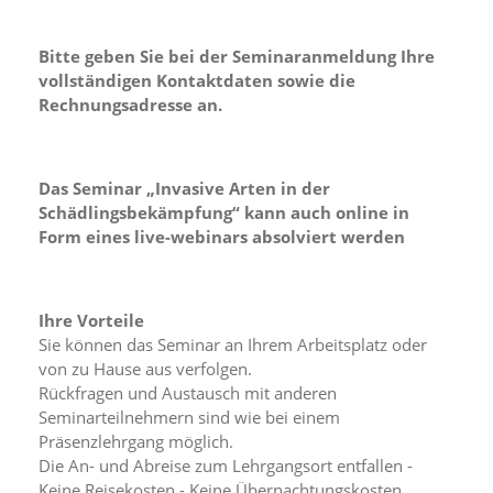
n
S
Bitte geben Sie bei der Seminaranmeldung Ihre
i
e
vollständigen Kontaktdaten sowie die
,
Rechnungsadresse an.
d
a
s
s
Das Seminar „Invasive Arten in der
d
Schädlingsbekämpfung“
kann auch online in
i
Form eines live-webinars absolviert werden
e
t
e
c
Ihre Vorteile
h
Sie können das Seminar an Ihrem Arbeitsplatz oder
n
von zu Hause aus verfolgen.
i
s
Rückfragen und Austausch mit anderen
c
Seminarteilnehmern sind wie bei einem
h
Präsenzlehrgang möglich.
e
Die An- und Abreise zum Lehrgangsort entfallen -
r
Keine Reisekosten - Keine Übernachtungskosten.