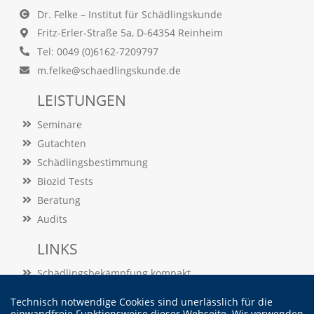
O
Dr. Felke – Institut für Schädlingskunde
p
Fritz-Erler-Straße 5a, D-64354 Reinheim
t
i
Tel: 0049 (0)6162-7209797
o
m.felke@schaedlingskunde.de
n
a
LEISTUNGEN
u
s
Seminare
g
e
Gutachten
w
Schädlingsbestimmung
ä
Biozid Tests
h
l
Beratung
t
Audits
i
s
LINKS
t
.
Schädlingsbekämpfung kompakt
D
a
Schädlingslexikon
s
Technisch notwendige Cookies sind unerlässlich für die
Veröffentlichungen
einwandfreie Funktionsweise dieser Webseite. Wir verwenden