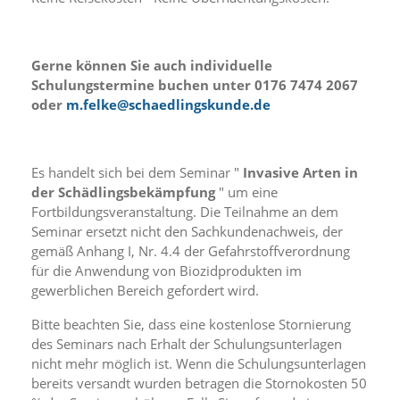
f
o
r
d
Gerne können Sie auch individuelle
e
Schulungstermine buchen unter 0176 7474 2067
r
l
oder
m.felke@schaedlingskunde.de
i
c
h
e
Es handelt sich bei dem Seminar "
Invasive Arten in
n
der Schädlingsbekämpfung
" um eine
C
Fortbildungsveranstaltung. Die Teilnahme an dem
o
Seminar ersetzt nicht den Sachkundenachweis, der
o
gemäß Anhang I, Nr. 4.4 der Gefahrstoffverordnung
k
für die Anwendung von Biozidprodukten im
i
gewerblichen Bereich gefordert wird.
e
s
Bitte beachten Sie, dass eine kostenlose Stornierung
n
i
des Seminars nach Erhalt der Schulungsunterlagen
c
nicht mehr möglich ist. Wenn die Schulungsunterlagen
h
bereits versandt wurden betragen die Stornokosten 50
t