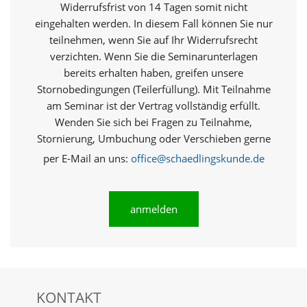
e
Widerrufsfrist von 14 Tagen somit nicht
s
eingehalten werden. In diesem Fall können Sie nur
e
teilnehmen, wenn Sie auf Ihr Widerrufsrecht
r
f
verzichten. Wenn Sie die Seminarunterlagen
o
bereits erhalten haben, greifen unsere
r
Stornobedingungen (Teilerfüllung). Mit Teilnahme
d
am Seminar ist der Vertrag vollständig erfüllt.
e
r
Wenden Sie sich bei Fragen zu Teilnahme,
l
Stornierung, Umbuchung oder Verschieben gerne
i
per E-Mail an uns:
office@schaedlingskunde.de
c
h
,
d
anmelden
a
s
s
d
i
e
s
KONTAKT
e