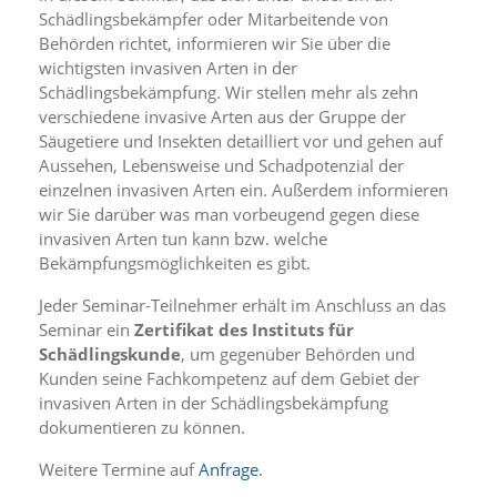
i
Schädlingsbekämpfer oder Mitarbeitende von
e
Behörden richtet, informieren wir Sie über die
r
wichtigsten invasiven Arten in der
e
n
Schädlingsbekämpfung. Wir stellen mehr als zehn
w
verschiedene invasive Arten aus der Gruppe der
o
Säugetiere und Insekten detailliert vor und gehen auf
l
Aussehen, Lebensweise und Schadpotenzial der
l
einzelnen invasiven Arten ein. Außerdem informieren
e
wir Sie darüber was man vorbeugend gegen diese
n
.
invasiven Arten tun kann bzw. welche
B
Bekämpfungsmöglichkeiten es gibt.
i
t
Jeder Seminar-Teilnehmer erhält im Anschluss an das
t
Seminar ein
Zertifikat des Instituts für
e
Schädlingskunde
, um gegenüber Behörden und
b
Kunden seine Fachkompetenz auf dem Gebiet der
e
invasiven Arten in der Schädlingsbekämpfung
a
dokumentieren zu können.
c
h
Weitere Termine auf
Anfrage
.
t
e