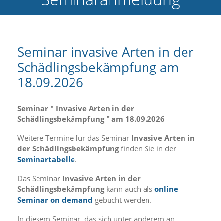
e
l
c
h
e
Seminar invasive Arten in der
C
Schädlingsbekämpfung am
o
o
18.09.2026
k
i
e
Seminar " Invasive Arten in der
a
Schädlingsbekämpfung " am 18.09.2026
r
t
Weitere Termine für das Seminar
Invasive Arten in
S
der Schädlingsbekämpfung
finden Sie in der
i
e
Seminartabelle
.
a
k
Das Seminar
Invasive Arten in der
z
Schädlingsbekämpfung
kann auch als
online
e
Seminar on demand
gebucht werden.
p
t
In diesem Seminar, das sich unter anderem an