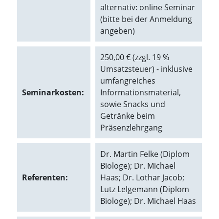
alternativ: online Seminar
(bitte bei der Anmeldung
Marketing
angeben)
(Anzeigen
personalisierter
250,00 € (zzgl. 19 %
Umsatzsteuer) - inklusive
Werbung)
umfangreiches
U
Seminarkosten:
Informationsmaterial,
m
p
sowie Snacks und
e
Getränke beim
r
Präsenzlehrgang
s
o
n
Dr. Martin Felke (Diplom
a
Biologe); Dr. Michael
l
i
Referenten:
Haas; Dr. Lothar Jacob;
s
Lutz Lelgemann (Diplom
i
Biologe); Dr. Michael Haas
e
r