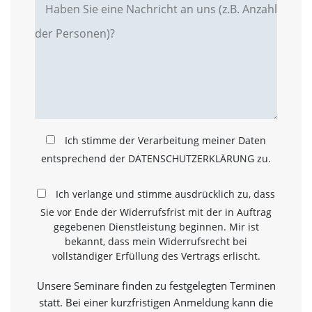
a
l
t
e
s
i
c
h
t
b
Ich stimme der Verarbeitung meiner Daten
a
r
entsprechend der DATENSCHUTZERKLÄRUNG zu.
z
u
Ich verlange und stimme ausdrücklich zu, dass
m
a
Sie vor Ende der Widerrufsfrist mit der in Auftrag
c
gegebenen Dienstleistung beginnen. Mir ist
h
bekannt, dass mein Widerrufsrecht bei
e
vollständiger Erfüllung des Vertrags erlischt.
n
i
Unsere Seminare finden zu festgelegten Terminen
s
t
statt. Bei einer kurzfristigen Anmeldung kann die