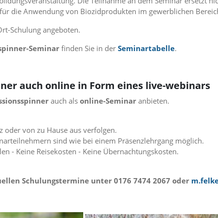
ildungsveranstaltung. Die Teilnahme an dem Seminar ersetzt n
 für die Anwendung von Biozidprodukten im gewerblichen Bereich
Ort-Schulung angeboten.
spinner-Seminar
finden Sie in der
Seminartabelle
.
er auch online in Form eines live-webinars
ssionsspinner
auch als
online-Seminar
anbieten.
z oder von zu Hause aus verfolgen.
arteilnehmern sind wie bei einem Präsenzlehrgang möglich.
len - Keine Reisekosten - Keine Übernachtungskosten.
duellen Schulungstermine unter 0176 7474 2067 oder
m.felk