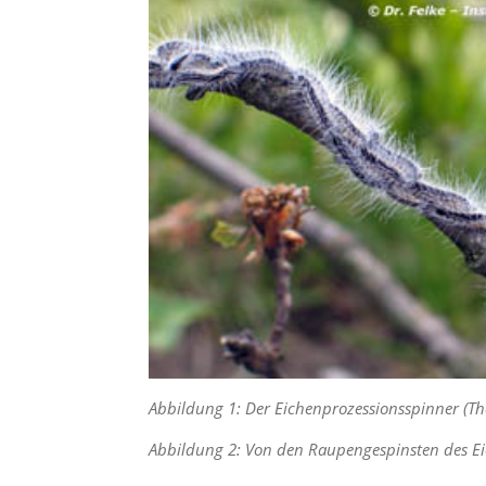
n
S
i
e
,
d
a
s
s
d
i
e
t
e
c
h
n
i
s
c
Abbildung 1: Der Eichenprozessionsspinner (Th
h
e
Abbildung 2: Von den Raupengespinsten des Ei
r