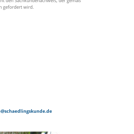
icht den Sachkundenachweis, der gemäß
 gefordert wird.
e@schaedlingskunde.de