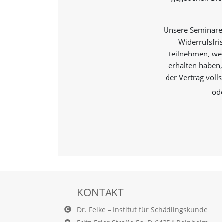
t
e
u
Unsere Seminare 
n
d
Widerrufsfri
f
teilnehmen, wen
ü
erhalten haben,
r
der Vertrag voll
S
i
od
e
o
p
t
i
m
i
e
r
t
KONTAKT
e
I
Dr. Felke – Institut für Schädlingskunde
n
h