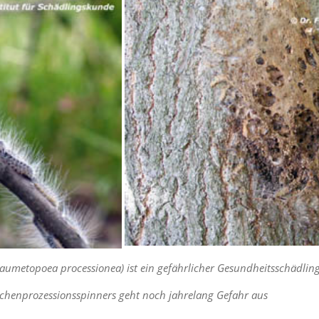
aumetopoea processionea) ist ein gefährlicher Gesundheitsschädlin
chenprozessionsspinners geht noch jahrelang Gefahr aus