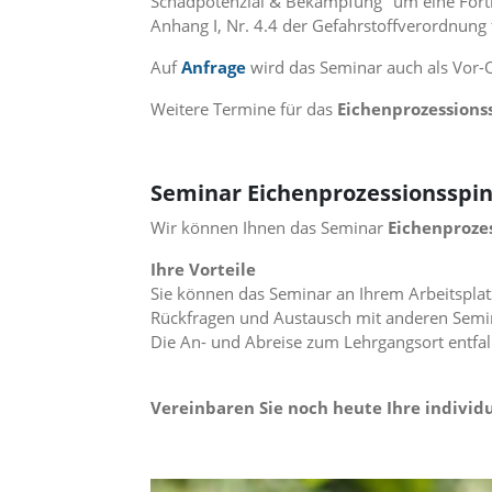
Schadpotenzial & Bekämpfung" um eine Fortb
i
Anhang I, Nr. 4.4 der Gefahrstoffverordnung
e
r
Auf
Anfrage
wird das Seminar auch als Vor-
e
n
Weitere Termine für das
Eichenprozessions
w
o
l
l
Seminar Eichenprozessionsspinn
e
n
Wir können Ihnen das Seminar
Eichenproze
.
B
Ihre Vorteile
i
Sie können das Seminar an Ihrem Arbeitsplat
t
Rückfragen und Austausch mit anderen Semin
t
e
Die An- und Abreise zum Lehrgangsort entfal
b
e
a
Vereinbaren Sie noch heute Ihre indivi
c
h
t
e