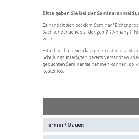
f
o
r
Bitte geben Sie bei der Seminaranmeldu
d
e
Es handelt sich bei dem Seminar "Eichenproz
r
Sachkundenachweis, der gemäß Anhang I, Nr.
l
wird.
i
c
Bitte beachten Sie, dass eine kostenlose Sto
h
Schulungsunterlagen bereits versandt wurden
e
gebuchten Seminar teilnehmen können, so kö
n
kostenlos.
C
o
o
k
i
e
s
n
i
c
Termin / Dauer:
h
t