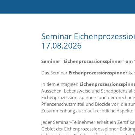
e
l
c
h
e
C
Seminar Eichenprozessio
o
17.08.2026
o
k
i
Seminar "Eichenprozessionsspinner" am 
e
a
Das Seminar
Eichenprozessionsspinner
kan
r
t
In dem eintägigen
Eichenprozessionsspinn
S
Aussehen, Lebensweise und Schadpotenzial 
i
e
Eichenprozessionsspinners und der mechanisc
a
Pflanzenschutzmittel und Biozide vor, die 
k
Zusammenhang auch auf rechtliche Aspekte 
z
e
Jeder Seminar-Teilnehmer erhält ein Zertifi
p
Gebiet der Eichenprozessionsspinner-Bekämp
t