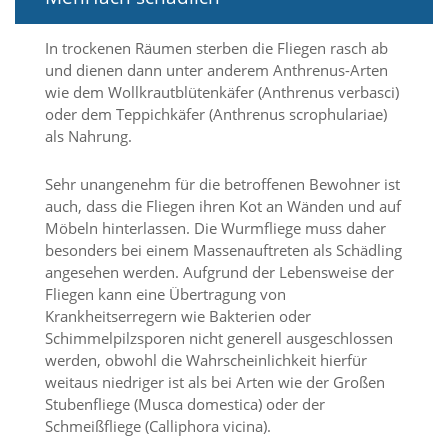
Marketing
In trockenen Räumen sterben die Fliegen rasch ab
und dienen dann unter anderem Anthrenus-Arten
(Anzeigen
wie dem Wollkrautblütenkäfer (Anthrenus verbasci)
personalisierter
oder dem Teppichkäfer (Anthrenus scrophulariae)
als Nahrung.
Werbung)
U
Sehr unangenehm für die betroffenen Bewohner ist
m
auch, dass die Fliegen ihren Kot an Wänden und auf
p
e
Möbeln hinterlassen. Die Wurmfliege muss daher
r
besonders bei einem Massenauftreten als Schädling
s
angesehen werden. Aufgrund der Lebensweise der
o
Fliegen kann eine Übertragung von
n
Krankheitserregern wie Bakterien oder
a
Schimmelpilzsporen nicht generell ausgeschlossen
l
werden, obwohl die Wahrscheinlichkeit hierfür
i
s
weitaus niedriger ist als bei Arten wie der Großen
i
Stubenfliege (Musca domestica) oder der
e
Schmeißfliege (Calliphora vicina).
r