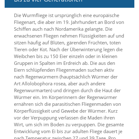
n
S
Die Wurmfliege ist ursprünglich eine europäische
i
e
Fliegenart, die aber im 19. Jahrhundert an Bord von
,
Schiffen auch nach Nordamerika gelangte. Die
d
erwachsenen Fliegen nehmen Flüssigkeiten auf und
a
sitzen häufig auf Blüten, gärenden Früchten, toten
s
Tieren oder Kot. Nach der Überwinterung legen die
s
Weibchen bis zu 150 Eier einzeln oder in kleinen
d
Gruppen in Spalten im Erdreich ab. Die aus den
i
e
Eiern schlüpfenden Fliegenmaden suchen aktiv
t
nach Regenwürmern (hauptsächlich Würmer der
e
Art Allolobophora rosea, aber auch andere
c
Regenwurmarten) und dringen durch die Haut der
h
Würmer ein. Im Körperinnern der Regenwürmer
n
ernähren sich die parasitischen Fliegenmaden von
i
s
Körperflüssigkeit und Gewebe der Würmer. Kurz
c
vor der Verpuppung verlassen die Maden ihren
h
Wirt, um sich im Boden zu verpuppen. Die gesamte
e
Entwicklung vom Ei bis zur adulten Fliege dauert je
r
nach Temperatur zwischen 27 und 39 Tage. Pro