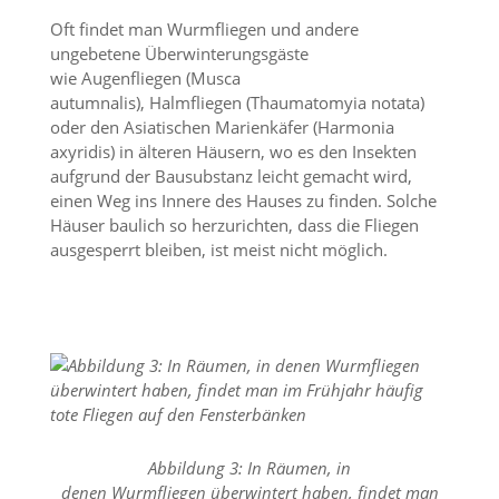
t
Oft findet man Wurmfliegen und andere
e
u
ungebetene Überwinterungsgäste
n
wie Augenfliegen (Musca
d
autumnalis), Halmfliegen (Thaumatomyia notata)
f
oder den Asiatischen Marienkäfer (Harmonia
ü
axyridis) in älteren Häusern, wo es den Insekten
r
aufgrund der Bausubstanz leicht gemacht wird,
S
i
einen Weg ins Innere des Hauses zu finden. Solche
e
Häuser baulich so herzurichten, dass die Fliegen
o
ausgesperrt bleiben, ist meist nicht möglich.
p
t
i
m
i
e
r
t
e
I
Abbildung 3: In Räumen, in
n
denen Wurmfliegen überwintert haben, findet man
h