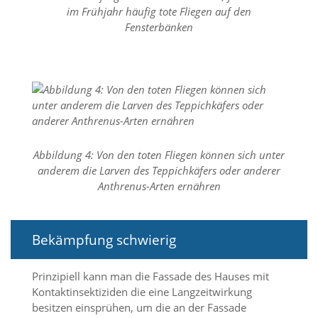
a
im Frühjahr häufig tote Fliegen auf den
l
Fensterbänken
t
e
s
i
c
h
t
b
a
Abbildung 4: Von den toten Fliegen können sich unter
r
anderem die Larven des Teppichkäfers oder anderer
z
Anthrenus-Arten ernähren
u
m
a
c
Bekämpfung schwierig
h
e
n
Prinzipiell kann man die Fassade des Hauses mit
i
Kontaktinsektiziden die eine Langzeitwirkung
s
besitzen einsprühen, um die an der Fassade
t