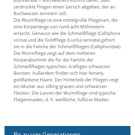
(buckwheat = Buchweizen) kommt daher, dass
i
zerdrückte Fliegen einen Geruch abgeben, der an
e
r
Buchweizen erinnern soll.
e
Die Wurmfliege ist eine mittelgroße Fliegenart, die
n
eine Körperlänge von rund acht Millimetern
w
erreicht. Genauso wie die Schmeißfliege (Calliphora
o
vicina) und die Goldfliege (Lucilia sericata) gehört
l
sie in die Familie der Schmeißfliegen (Calliphoridae).
l
Die Wurmfliege zeigt auf dem mittleren
e
n
Körperabschnitt die für die Familie der
.
Schmeißfliegen typischen, kräftigen schwarzen
B
Borsten. Außerdem finden sich hier feinere,
i
goldfarbene Haare. Der Hinterleib der Fliegen zeigt
t
ein Muster aus silbrig-grauen und schwarzen
t
Flecken. Die Larven der Wurmfliege sind typische
e
b
Fliegenmaden, d. h. weißliche, fußlose Maden.
e
a
c
h
t
e
Bis zu vier Generationen