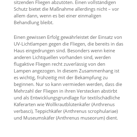
e
sitzenden Fliegen abzutöten. Einen vollständigen
s
Schutz bietet die Maßnahme allerdings nicht – vor
e
allem dann, wenn es bei einer einmaligen
r
Behandlung bleibt.
f
o
r
Einen gewissen Erfolg gewährleistet der Einsatz von
d
UV-Lichtlampen gegen die Fliegen, die bereits in das
e
Haus eingedrungen sind. Besonders wenn keine
r
anderen Lichtquellen vorhanden sind, werden
l
flugaktive Fliegen recht zuverlässig von den
i
Lampen angezogen. In diesem Zusammenhang ist
c
h
es wichtig, frühzeitig mit der Bekämpfung zu
,
beginnen. Nur so kann vermieden werden, dass die
d
Mehrzahl der Fliegen in ihren Verstecken abstirbt
a
und als Entwicklungsgrundlage für textilschädliche
s
Käferarten wie Wollkrautblütenkäfer (Anthrenus
s
verbasci), Teppichkäfer (Anthrenus scrophulariae)
d
i
und Museumskäfer (Anthrenus museorum) dient.
e
s
e