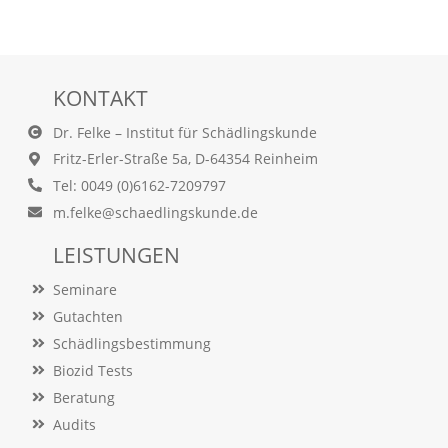
t
s
c
h
l
KONTAKT
i
e
Dr. Felke – Institut für Schädlingskunde
ß
Fritz-Erler-Straße 5a, D-64354 Reinheim
t
d
Tel: 0049 (0)6162-7209797
i
m.felke@schaedlingskunde.de
e
A
LEISTUNGEN
k
t
Seminare
i
v
Gutachten
i
Schädlingsbestimmung
e
r
Biozid Tests
u
Beratung
n
Audits
g
d