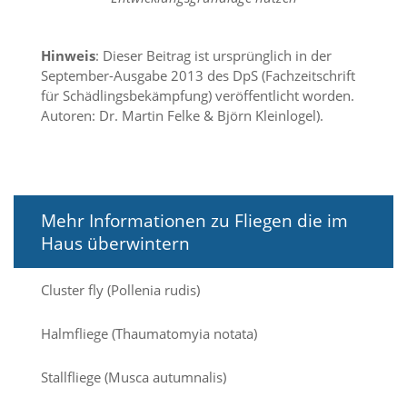
A
k
t
i
Hinweis
: Dieser Beitrag ist ursprünglich in der
v
September-Ausgabe 2013 des DpS (Fachzeitschrift
i
für Schädlingsbekämpfung) veröffentlicht worden.
e
Autoren: Dr. Martin Felke & Björn Kleinlogel).
r
e
n
d
i
e
Mehr Informationen zu Fliegen die im
s
Haus überwintern
e
r
C
Cluster fly (Pollenia rudis)
o
o
k
Halmfliege (Thaumatomyia notata)
i
e
Stallfliege (Musca autumnalis)
a
r