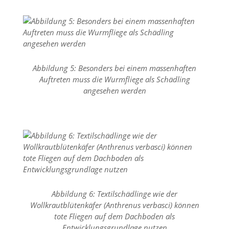
O
p
t
i
o
n
a
Abbildung 5: Besonders bei einem massenhaften
u
Auftreten muss die Wurmfliege als Schädling
s
angesehen werden
g
e
w
ä
h
l
t
i
s
t
.
Abbildung 6: Textilschädlinge wie der
D
Wollkrautblütenkäfer (Anthrenus verbasci) können
a
tote Fliegen auf dem Dachboden als
s
Entwicklungsgrundlage nutzen