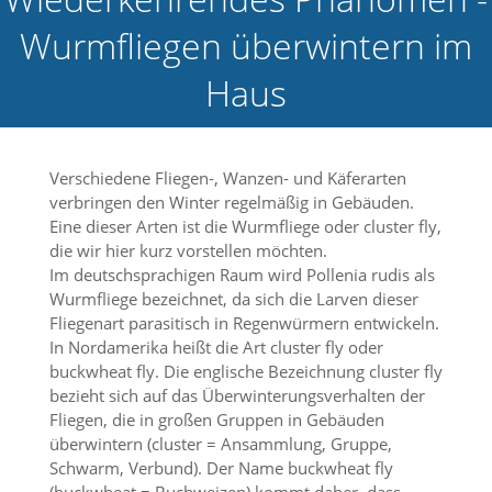
e
Wurmfliegen überwintern im
l
c
Haus
h
e
C
o
o
Verschiedene Fliegen-, Wanzen- und Käferarten
k
verbringen den Winter regelmäßig in Gebäuden.
i
Eine dieser Arten ist die Wurmfliege oder cluster fly,
e
a
die wir hier kurz vorstellen möchten.
r
Im deutschsprachigen Raum wird Pollenia rudis als
t
Wurmfliege bezeichnet, da sich die Larven dieser
S
Fliegenart parasitisch in Regenwürmern entwickeln.
i
In Nordamerika heißt die Art cluster fly oder
e
buckwheat fly. Die englische Bezeichnung cluster fly
a
k
bezieht sich auf das Überwinterungsverhalten der
z
Fliegen, die in großen Gruppen in Gebäuden
e
überwintern (cluster = Ansammlung, Gruppe,
p
Schwarm, Verbund). Der Name buckwheat fly
t