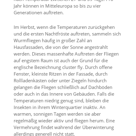
f
Jahr können in Mitteleuropa so bis zu vier
o
r
Generationen auftreten.
d
e
Im Herbst, wenn die Temperaturen zurückgehen
r
und die ersten Nachtfröste auftreten, sammeln sich
l
Wurmfliegen häufig in großer Zahl an
i
c
Hausfassaden, die von der Sonne angestrahlt
h
werden. Dieses massenhafte Auftreten der Fliegen
e
auf engstem Raum ist auch der Grund für die
n
englische Bezeichnung cluster fly. Durch offene
C
Fenster, kleinste Ritzen in der Fassade, durch
o
Rollladenkästen oder unter Ziegeln hindurch
o
gelangen die Fliegen schließlich auf Dachböden
k
i
oder auch in das Innere von Gebäuden. Falls die
e
Temperaturen niedrig genug sind, bleiben die
s
Insekten in ihrem Winterquartier inaktiv. An
n
warmen, sonnigen Tagen werden sie aber
i
regelmäßig wieder aktiv und fliegen herum. Eine
c
Vermehrung findet während der Überwinterung
h
t
allerdings generell nicht statt.