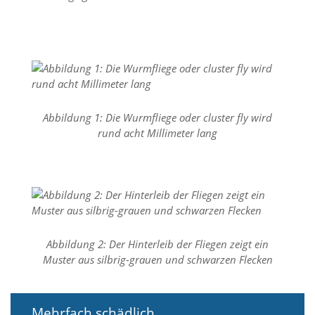
d
e
a
k
t
i
v
i
e
Abbildung 1: Die Wurmfliege oder cluster fly wird
r
rund acht Millimeter lang
t
w
e
r
d
e
n
k
Abbildung 2: Der Hinterleib der Fliegen zeigt ein
ö
Muster aus silbrig-grauen und schwarzen Flecken
n
n
e
n
Mehrfach schädlich
.