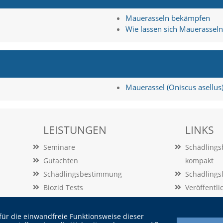
Mauerasseln bekämpfen
Wie lassen sich Mauerasseln
Mauerassel (Oniscus asellus
LEISTUNGEN
LINKS
Seminare
Schädling
Gutachten
kompakt
Schädlingsbestimmung
Schädlings
Biozid Tests
Veröffentl
Beratung
Vertrag
Audits
für die einwandfreie Funktionsweise dieser