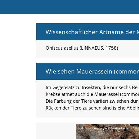
e
l
c
h
e
Wissenschaftlicher Artname der
C
o
o
Oniscus asellus (LINNAEUS, 1758)
k
i
e
a
Wie sehen Mauerasseln (common
r
t
Im Gegensatz zu Insekten, die nur sechs B
S
i
Krebse atmet auch die Mauerassel (common 
e
Die Färbung der Tiere variiert zwischen dun
a
Rücken der Tiere zu sehen sind (siehe Abbil
k
z
e
p
t