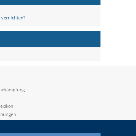
 vernichten?
)
sbekämpfung
lexikon
ichungen
 widerrufen