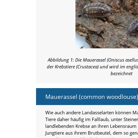
i
e
r
e
n
w
o
l
l
e
Abbildung 1: Die Mauerassel (Oniscus asellus
n
.
der Krebstiere (Crustacea) und wird im eng
B
bezeichnet
i
t
t
e
Mauerassel (common woodlouse) 
b
e
Wie auch andere Landasselarten können Mau
a
c
Tiere daher häufig im Falllaub, unter Steine
h
landlebenden Krebse an ihren Lebensraum d
t
Jungtiere aus ihrem Brutbeutel, dem so ge
e