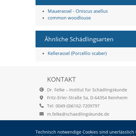
f
o
Mauerassel - Oniscus asellus
r
common woodlouse
d
e
r
l
Ähnliche Schädlingsarten
i
c
h
Kellerassel (Porcellio scaber)
e
n
C
o
KONTAKT
o
k
Dr. Felke – Institut für Schädlingskunde
i
Fritz-Erler-Straße 5a, D-64354 Reinheim
e
s
Tel: 0049 (0)6162-7209797
n
m.felke@schaedlingskunde.de
i
c
h
Technisch notwendige Cookies sind unerlässlich 
t