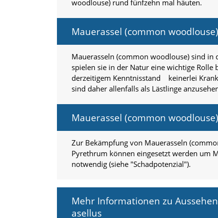
woodlouse) rund fünfzehn mal häuten.
n
S
i
Mauerassel (common woodlouse) 
e
,
d
Mauerasseln (common woodlouse) sind in de
a
spielen sie in der Natur eine wichtige Ro
s
derzeitigem Kenntnisstand keinerlei Kran
s
sind daher allenfalls als Lästlinge anzusehe
d
i
e
Mauerassel (common woodlouse)
t
e
c
Zur Bekämpfung von Mauerasseln (common w
h
Pyrethrum können eingesetzt werden um M
n
i
notwendig (siehe "Schadpotenzial").
s
c
h
Mehr Informationen zu Aussehen,
e
r
asellus