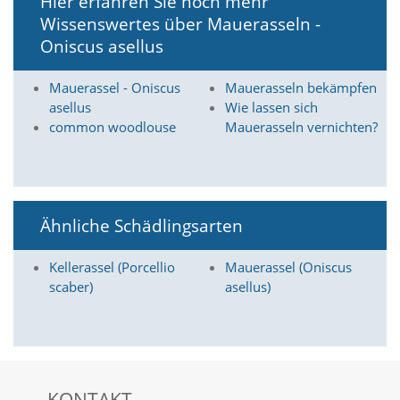
Hier erfahren Sie noch mehr
Wissenswertes über Mauerasseln -
Marketing
Oniscus asellus
(Anzeigen
Mauerassel - Oniscus
Mauerasseln bekämpfen
personalisierter
asellus
Wie lassen sich
common woodlouse
Mauerasseln vernichten?
Werbung)
U
m
p
e
r
Ähnliche Schädlingsarten
s
o
Kellerassel (Porcellio
Mauerassel (Oniscus
n
scaber)
asellus)
a
l
i
s
i
e
r
KONTAKT