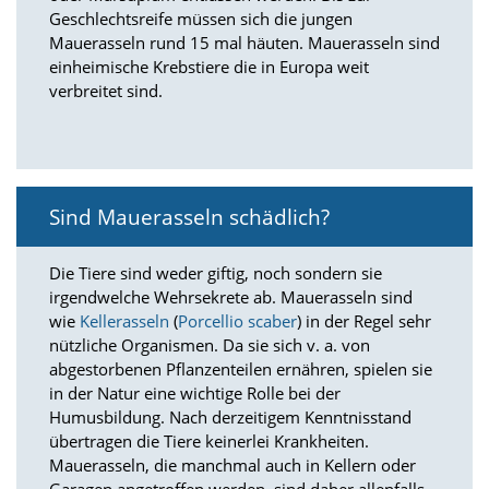
f
Geschlechtsreife müssen sich die jungen
o
Mauerasseln rund 15 mal häuten. Mauerasseln sind
r
d
einheimische Krebstiere die in Europa weit
e
verbreitet sind.
r
l
i
c
h
e
Sind Mauerasseln schädlich?
n
C
o
Die Tiere sind weder giftig, noch sondern sie
o
irgendwelche Wehrsekrete ab. Mauerasseln sind
k
wie
Kellerasseln
(
Porcellio scaber
) in der Regel sehr
i
nützliche Organismen. Da sie sich v. a. von
e
abgestorbenen Pflanzenteilen ernähren, spielen sie
s
in der Natur eine wichtige Rolle bei der
n
Humusbildung. Nach derzeitigem Kenntnisstand
i
c
übertragen die Tiere keinerlei Krankheiten.
h
Mauerasseln, die manchmal auch in Kellern oder
t