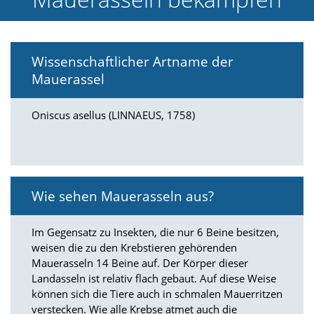
e
l
c
h
Wissenschaftlicher Artname der
e
Mauerassel
C
o
o
Oniscus asellus (LINNAEUS, 1758)
k
i
e
a
r
t
Wie sehen Mauerasseln aus?
S
i
e
Im Gegensatz zu Insekten, die nur 6 Beine besitzen,
a
weisen die zu den Krebstieren gehörenden
k
Mauerasseln 14 Beine auf. Der Körper dieser
z
e
Landasseln ist relativ flach gebaut. Auf diese Weise
p
können sich die Tiere auch in schmalen Mauerritzen
t
verstecken. Wie alle Krebse atmet auch die