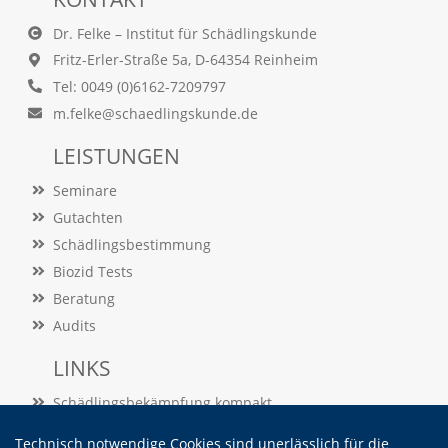
t
e
Dr. Felke – Institut für Schädlingskunde
u
Fritz-Erler-Straße 5a, D-64354 Reinheim
n
d
Tel: 0049 (0)6162-7209797
f
m.felke@schaedlingskunde.de
ü
r
LEISTUNGEN
S
i
Seminare
e
o
Gutachten
p
Schädlingsbestimmung
t
Biozid Tests
i
m
Beratung
i
Audits
e
r
LINKS
t
e
Schädlingsbekämpfung kompakt
I
n
Schädlingslexikon
Technisch notwendige Cookies sind unerlässlich für die
h