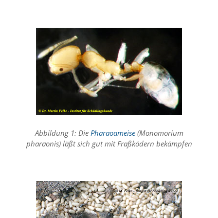
Marketing
(Anzeigen
personalisierter
Werbung)
U
m
p
e
r
s
Abbildung 1: Die
Pharaoameise
(Monomorium
o
pharaonis) läßt sich gut mit Fraßködern bekämpfen
n
a
l
i
s
i
e
r