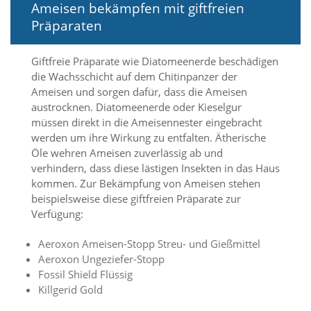
Ameisen bekämpfen mit giftfreien
d
e
Präparaten
a
k
t
Giftfreie Präparate wie Diatomeenerde beschädigen
i
die Wachsschicht auf dem Chitinpanzer der
v
Ameisen und sorgen dafür, dass die Ameisen
i
austrocknen. Diatomeenerde oder Kieselgur
e
müssen direkt in die Ameisennester eingebracht
r
werden um ihre Wirkung zu entfalten. Ätherische
t
w
Öle wehren Ameisen zuverlässig ab und
e
verhindern, dass diese lästigen Insekten in das Haus
r
kommen. Zur Bekämpfung von Ameisen stehen
d
beispielsweise diese giftfreien Präparate zur
e
Verfügung:
n
k
Aeroxon Ameisen-Stopp Streu- und Gießmittel
ö
n
Aeroxon Ungeziefer-Stopp
n
Fossil Shield Flüssig
e
Killgerid Gold
n
.