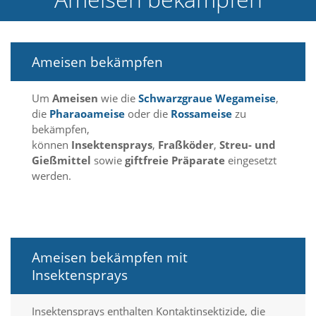
e
l
c
h
Ameisen bekämpfen
e
C
o
Um
Ameisen
wie die
Schwarzgraue
Wegameise
,
o
die
Pharaoameise
oder die
Rossameise
zu
k
bekämpfen,
i
können
Insektensprays
,
Fraßköder
,
Streu- und
e
a
Gießmittel
sowie
giftfreie Präparate
eingesetzt
r
werden.
t
S
i
e
a
k
Ameisen bekämpfen mit
z
Insektensprays
e
p
t
Insektensprays enthalten Kontaktinsektizide, die