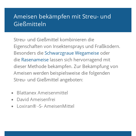
f
o
r
Ameisen bekämpfen mit Streu- und
d
Gießmitteln
e
r
l
Streu- und Gießmittel kombinieren die
i
Eigenschaften von Insektensprays und Fraßködern.
c
h
Besonders die
Schwarzgraue Wegameise
oder
e
die
Rasenameise
lassen sich hervorragend mit
n
dieser Methode bekämpfen. Zur Bekämpfung von
C
Ameisen werden beispielsweise die folgenden
o
Streu- und Gießmittel angeboten:
o
k
Blattanex Ameisenmittel
i
e
David Ameisenfrei
s
Loxiran® -S- AmeisenMittel
n
i
c
h
t