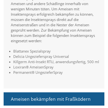
i
Ameisen und andere Schädlinge innerhalb von
e
wenigen Minuten töten. Um Ameisen mit
r
Insektensprays erfolgreich bekämpfen zu können,
e
müssen die Insektensprays direkt auf die
n
w
Ameisenstraßen und in die Nester der Ameisen
o
gesprüht werden. Zur Bekämpfung von Ameisen
l
können zum Beispiel die folgenden Insektensprays
l
eingesetzt werden:
e
n
Blattanex Spezialspray
.
B
Delicia Ungezieferspray Universal
i
Killgerm Anti-Insekt RTU, anwendungsfertig, 500 ml
t
Loxiran® AmeisenSpray
t
Permanent® UngezieferSpray
e
b
e
a
c
h
Ameisen bekämpfen mit Fraßködern
t
e