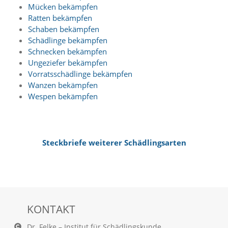
Mücken bekämpfen
a
l
Ratten bekämpfen
t
Schaben bekämpfen
e
Schädlinge bekämpfen
s
Schnecken bekämpfen
i
Ungeziefer bekämpfen
c
Vorratsschädlinge bekämpfen
h
Wanzen bekämpfen
t
b
Wespen bekämpfen
a
r
z
u
Steckbriefe weiterer Schädlingsarten
m
a
c
h
e
n
i
KONTAKT
s
t
Dr. Felke – Institut für Schädlingskunde