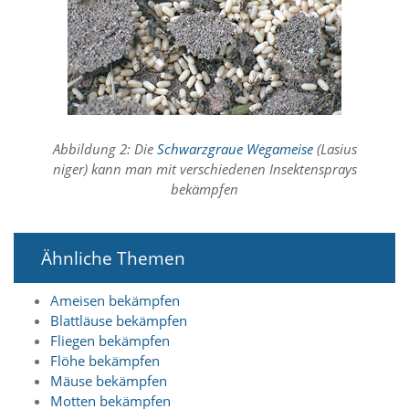
t
e
u
n
d
f
ü
r
S
Abbildung 2: Die
Schwarzgraue Wegameise
(Lasius
i
niger) kann man mit verschiedenen Insektensprays
e
bekämpfen
o
p
t
i
Ähnliche Themen
m
i
Ameisen bekämpfen
e
r
Blattläuse bekämpfen
t
Fliegen bekämpfen
e
Flöhe bekämpfen
I
Mäuse bekämpfen
n
Motten bekämpfen
h