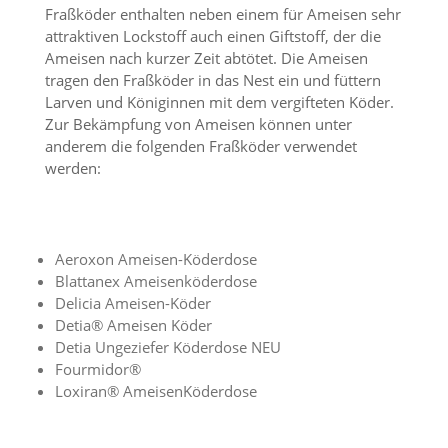
n
Fraßköder enthalten neben einem für Ameisen sehr
S
attraktiven Lockstoff auch einen Giftstoff, der die
i
Ameisen nach kurzer Zeit abtötet. Die Ameisen
e
tragen den Fraßköder in das Nest ein und füttern
,
Larven und Königinnen mit dem vergifteten Köder.
d
Zur Bekämpfung von Ameisen können unter
a
anderem die folgenden Fraßköder verwendet
s
s
werden:
d
i
e
t
Aeroxon Ameisen-Köderdose
e
c
Blattanex Ameisenköderdose
h
Delicia Ameisen-Köder
n
Detia® Ameisen Köder
i
Detia Ungeziefer Köderdose NEU
s
Fourmidor®
c
Loxiran® AmeisenKöderdose
h
e
r