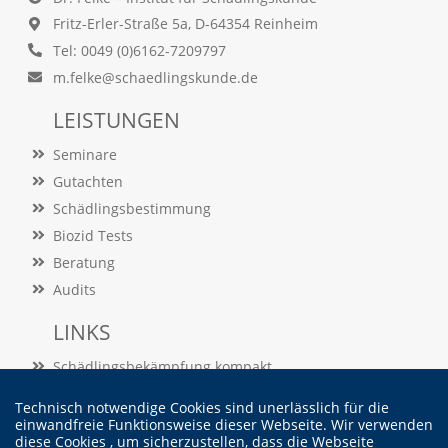
e
s
Fritz-Erler-Straße 5a, D-64354 Reinheim
e
Tel: 0049 (0)6162-7209797
r
m.felke@schaedlingskunde.de
f
o
LEISTUNGEN
r
d
Seminare
e
r
Gutachten
l
Schädlingsbestimmung
i
c
Biozid Tests
h
Beratung
,
d
Audits
a
s
LINKS
s
d
Schädlingsbekämpfung kompakt
i
Schädlingslexikon
e
Technisch notwendige Cookies sind unerlässlich für die
Veröffentlichungen
s
einwandfreie Funktionsweise dieser Webseite. Wir verwenden
e
diese Cookies , um sicherzustellen, dass die Webseite