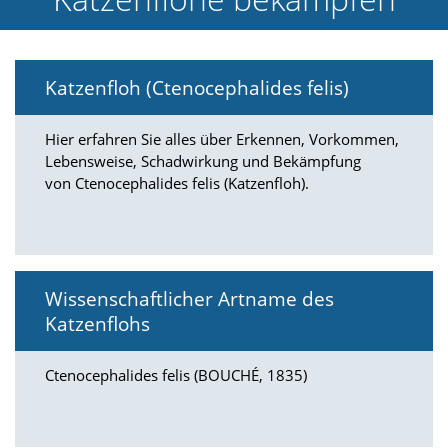
e
l
c
h
Katzenfloh (Ctenocephalides felis)
e
C
o
Hier erfahren Sie alles über Erkennen, Vorkommen,
o
Lebensweise, Schadwirkung und Bekämpfung
k
von Ctenocephalides felis (Katzenfloh).
i
e
a
r
t
S
Wissenschaftlicher Artname des
i
e
Katzenflohs
a
k
Ctenocephalides felis (BOUCHÉ, 1835)
z
e
p
t