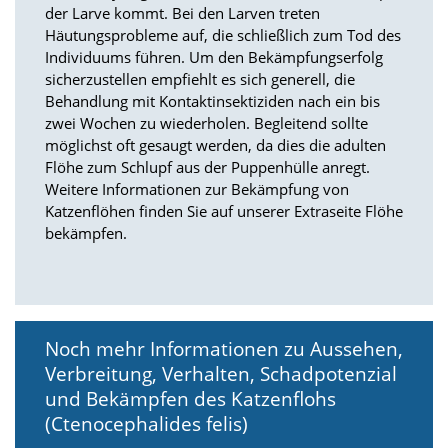
t
der Larve kommt. Bei den Larven treten
e
Häutungsprobleme auf, die schließlich zum Tod des
u
Individuums führen. Um den Bekämpfungserfolg
n
sicherzustellen empfiehlt es sich generell, die
d
Behandlung mit Kontaktinsektiziden nach ein bis
f
ü
zwei Wochen zu wiederholen. Begleitend sollte
r
möglichst oft gesaugt werden, da dies die adulten
S
Flöhe zum Schlupf aus der Puppenhülle anregt.
i
Weitere Informationen zur Bekämpfung von
e
Katzenflöhen finden Sie auf unserer Extraseite Flöhe
o
bekämpfen.
p
t
i
m
i
e
Noch mehr Informationen zu Aussehen,
r
t
Verbreitung, Verhalten, Schadpotenzial
e
und Bekämpfen des Katzenflohs
I
(Ctenocephalides felis)
n
h