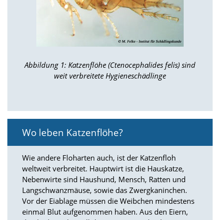
n
S
i
e
,
d
a
Abbildung 1: Katzenflöhe (Ctenocephalides felis) sind
s
weit verbreitete Hygieneschädlinge
s
d
i
e
t
e
Wo leben Katzenflöhe?
c
h
n
Wie andere Floharten auch, ist der Katzenfloh
i
weltweit verbreitet. Hauptwirt ist die Hauskatze,
s
Nebenwirte sind Haushund, Mensch, Ratten und
c
Langschwanzmäuse, sowie das Zwergkaninchen.
h
Vor der Eiablage müssen die Weibchen mindestens
e
einmal Blut aufgenommen haben. Aus den Eiern,
r