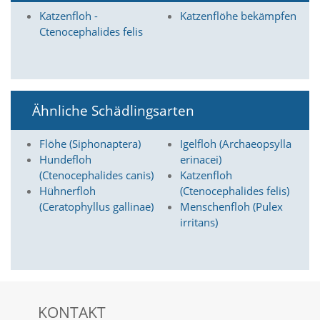
a
Katzenfloh -
Katzenflöhe bekämpfen
l
Ctenocephalides felis
t
e
s
i
c
h
Ähnliche Schädlingsarten
t
b
Flöhe (Siphonaptera)
Igelfloh (Archaeopsylla
a
Hundefloh
erinacei)
r
z
(Ctenocephalides canis)
Katzenfloh
u
Hühnerfloh
(Ctenocephalides felis)
m
(Ceratophyllus gallinae)
Menschenfloh (Pulex
a
irritans)
c
h
e
n
i
s
KONTAKT
t