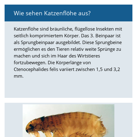
i
e
Wie sehen Katzenflöhe aus?
r
e
n
Katzenflöhe sind bräunliche, flügellose Insekten mit
w
seitlich komprimiertem Körper. Das 3. Beinpaar ist
o
als Sprungbeinpaar ausgebildet. Diese Sprungbeine
l
l
ermöglichen es den Tieren relativ weite Sprünge zu
e
machen und sich im Haar des Wirtstieres
n
fortzubewegen. Die Körperlänge von
.
Ctenocephalides felis variiert zwischen 1,5 und 3,2
B
mm.
i
t
t
e
b
e
a
c
h
t
e