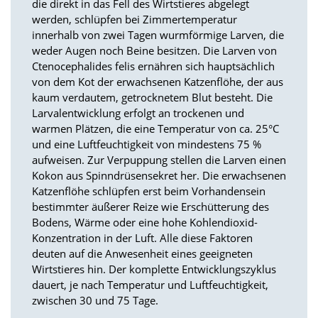
f
die direkt in das Fell des Wirtstieres abgelegt
o
werden, schlüpfen bei Zimmertemperatur
r
innerhalb von zwei Tagen wurmförmige Larven, die
d
weder Augen noch Beine besitzen. Die Larven von
e
Ctenocephalides felis ernähren sich hauptsächlich
r
von dem Kot der erwachsenen Katzenflöhe, der aus
l
i
kaum verdautem, getrocknetem Blut besteht. Die
c
Larvalentwicklung erfolgt an trockenen und
h
warmen Plätzen, die eine Temperatur von ca. 25°C
e
und eine Luftfeuchtigkeit von mindestens 75 %
n
aufweisen. Zur Verpuppung stellen die Larven einen
C
Kokon aus Spinndrüsensekret her. Die erwachsenen
o
o
Katzenflöhe schlüpfen erst beim Vorhandensein
k
bestimmter äußerer Reize wie Erschütterung des
i
Bodens, Wärme oder eine hohe Kohlendioxid-
e
Konzentration in der Luft. Alle diese Faktoren
s
deuten auf die Anwesenheit eines geeigneten
n
Wirtstieres hin. Der komplette Entwicklungszyklus
i
dauert, je nach Temperatur und Luftfeuchtigkeit,
c
h
zwischen 30 und 75 Tage.
t