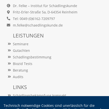
e
s
Dr. Felke – Institut für Schädlingskunde
e
Fritz-Erler-Straße 5a, D-64354 Reinheim
r
Tel: 0049 (0)6162-7209797
f
o
m.felke@schaedlingskunde.de
r
d
LEISTUNGEN
e
r
Seminare
l
Gutachten
i
c
Schädlingsbestimmung
h
Biozid Tests
,
Beratung
d
a
Audits
s
s
LINKS
d
i
Schädlingsbekämpfung kompakt
e
Schädlingslexikon
s
Technisch notwendige Cookies sind unerlässlich für die
e
Veröffentlichungen