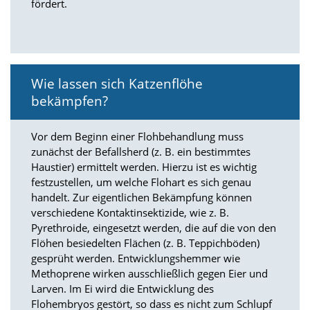
fördert.
Marketing
(Anzeigen
personalisierter
Wie lassen sich Katzenflöhe
Werbung)
bekämpfen?
U
m
Vor dem Beginn einer Flohbehandlung muss
p
zunächst der Befallsherd (z. B. ein bestimmtes
e
Haustier) ermittelt werden. Hierzu ist es wichtig
r
festzustellen, um welche Flohart es sich genau
s
o
handelt. Zur eigentlichen Bekämpfung können
n
verschiedene Kontaktinsektizide, wie z. B.
a
Pyrethroide, eingesetzt werden, die auf die von den
l
Flöhen besiedelten Flächen (z. B. Teppichböden)
i
gesprüht werden. Entwicklungshemmer wie
s
Methoprene wirken ausschließlich gegen Eier und
i
Larven. Im Ei wird die Entwicklung des
e
r
Flohembryos gestört, so dass es nicht zum Schlupf