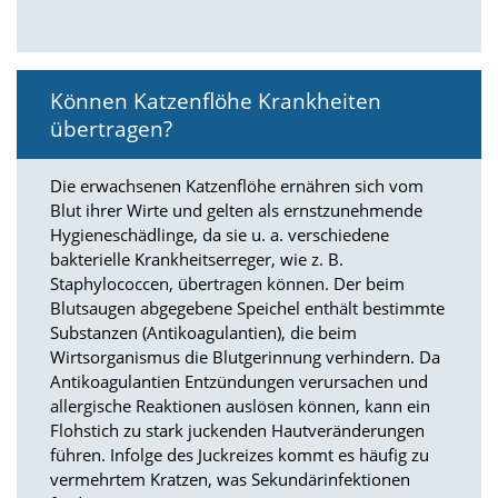
d
e
a
k
t
Können Katzenflöhe Krankheiten
i
übertragen?
v
i
e
Die erwachsenen Katzenflöhe ernähren sich vom
r
Blut ihrer Wirte und gelten als ernstzunehmende
t
Hygieneschädlinge, da sie u. a. verschiedene
w
bakterielle Krankheitserreger, wie z. B.
e
Staphylococcen, übertragen können. Der beim
r
d
Blutsaugen abgegebene Speichel enthält bestimmte
e
Substanzen (Antikoagulantien), die beim
n
Wirtsorganismus die Blutgerinnung verhindern. Da
k
Antikoagulantien Entzündungen verursachen und
ö
allergische Reaktionen auslösen können, kann ein
n
Flohstich zu stark juckenden Hautveränderungen
n
führen. Infolge des Juckreizes kommt es häufig zu
e
n
vermehrtem Kratzen, was Sekundärinfektionen
.