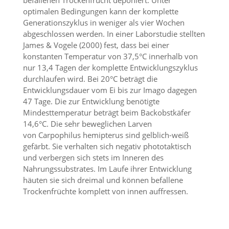
d
optimalen Bedingungen kann der komplette
e
Generationszyklus in weniger als vier Wochen
a
abgeschlossen werden. In einer Laborstudie stellten
k
t
James & Vogele (2000) fest, dass bei einer
i
konstanten Temperatur von 37,5°C innerhalb von
v
nur 13,4 Tagen der komplette Entwicklungszyklus
i
durchlaufen wird. Bei 20°C beträgt die
e
Entwicklungsdauer vom Ei bis zur Imago dagegen
r
47 Tage. Die zur Entwicklung benötigte
t
w
Mindesttemperatur beträgt beim Backobstkäfer
e
14,6°C. Die sehr beweglichen Larven
r
von Carpophilus hemipterus sind gelblich-weiß
d
gefärbt. Sie verhalten sich negativ phototaktisch
e
und verbergen sich stets im Inneren des
n
Nahrungssubstrates. Im Laufe ihrer Entwicklung
k
häuten sie sich dreimal und können befallene
ö
n
Trockenfrüchte komplett von innen auffressen.
n
e
n
.