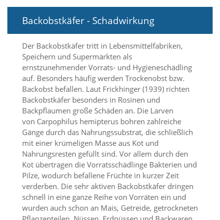
Backobstkäfer - Schadwirkung
Marketing
(Anzeigen
Der Backobstkäfer tritt in Lebensmittelfabriken,
personalisierter
Speichern und Supermärkten als
ernstzunehmender Vorrats- und Hygieneschädling
Werbung)
auf. Besonders häufig werden Trockenobst bzw.
U
Backobst befallen. Laut Frickhinger (1939) richten
m
Backobstkäfer besonders in Rosinen und
p
Backpflaumen große Schäden an. Die Larven
e
r
von Carpophilus hemipterus bohren zahlreiche
s
Gänge durch das Nahrungssubstrat, die schließlich
o
mit einer krümeligen Masse aus Kot und
n
Nahrungsresten gefüllt sind. Vor allem durch den
a
Kot übertragen die Vorratsschädlinge Bakterien und
l
Pilze, wodurch befallene Früchte in kurzer Zeit
i
verderben. Die sehr aktiven Backobstkäfer dringen
s
i
schnell in eine ganze Reihe von Vorräten ein und
e
wurden auch schon an Mais, Getreide, getrockneten
r
Pflanzenteilen, Nüssen, Erdnüssen und Backwaren