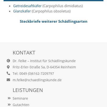
e
s
Getreidesaftkäfer
(Carpophilus dimidiatus)
e
Glanzkäfer
(Carpophilus obsoletus)
r
f
Steckbriefe weiterer Schädlingsarten
o
r
d
e
r
l
i
KONTAKT
c
h
Dr. Felke – Institut für Schädlingskunde
,
Fritz-Erler-Straße 5a, D-64354 Reinheim
d
Tel: 0049 (0)6162-7209797
a
s
m.felke@schaedlingskunde.de
s
d
LEISTUNGEN
i
e
Seminare
s
Gutachten
e