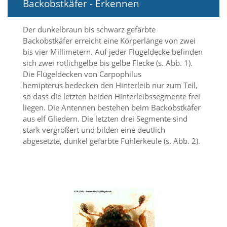
Backobstkäfer - Erkennen
i
e
r
Der dunkelbraun bis schwarz gefärbte
e
Backobstkäfer erreicht eine Körperlänge von zwei
n
w
bis vier Millimetern. Auf jeder Flügeldecke befinden
o
sich zwei rötlichgelbe bis gelbe Flecke (s. Abb. 1).
l
Die Flügeldecken von Carpophilus
l
hemipterus bedecken den Hinterleib nur zum Teil,
e
so dass die letzten beiden Hinterleibssegmente frei
n
liegen. Die Antennen bestehen beim Backobstkäfer
.
B
aus elf Gliedern. Die letzten drei Segmente sind
i
stark vergrößert und bilden eine deutlich
t
abgesetzte, dunkel gefärbte Fühlerkeule (s. Abb. 2).
t
e
b
e
a
c
h
t
e