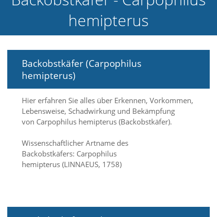
e
hemipterus
l
c
h
e
C
Backobstkäfer (Carpophilus
o
o
hemipterus)
k
i
e
Hier erfahren Sie alles über Erkennen, Vorkommen,
a
Lebensweise, Schadwirkung und Bekämpfung
r
von Carpophilus hemipterus (Backobstkäfer).
t
S
Wissenschaftlicher Artname des
i
Backobstkäfers: Carpophilus
e
hemipterus (LINNAEUS, 1758)
a
k
z
e
p
t