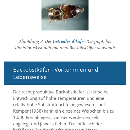
f
o
r
d
e
r
l
i
Abbildung 3: Der
Getreidesaftkäfer
(Carpophilus
c
dimidiatus) ist nah mit dem Backobstkäfer verwandt
h
e
n
C
Backobstkäfer - Vorkommen und
o
Lebensweise
o
k
i
Der recht produktive Backobstkäfer ist für seine
e
Entwicklung auf hohe Temperaturen und eine
s
relativ hohe Substratfeuchte angewiesen. Laut
n
Kemper (1938) kann ein einzelnes Weibchen bis zu
i
c
1.000 Eier ablegen. Die Eier werden einzeln
h
abgelegt und jeweils tief im Fruchtfleisch der
t
befallenen Trockenfrucht deponiert. Unter