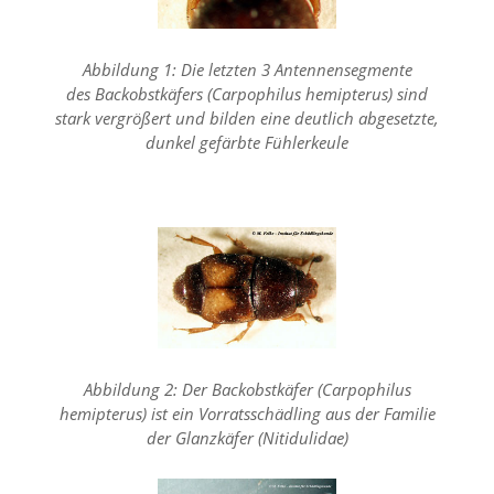
n
S
i
Abbildung 1: Die letzten 3 Antennensegmente
e
des Backobstkäfers (Carpophilus hemipterus) sind
,
stark vergrößert und bilden eine deutlich abgesetzte,
d
a
dunkel gefärbte Fühlerkeule
s
s
d
i
e
t
e
c
h
n
i
Abbildung 2: Der Backobstkäfer (Carpophilus
s
c
hemipterus) ist ein Vorratsschädling aus der Familie
h
der Glanzkäfer (Nitidulidae)
e
r