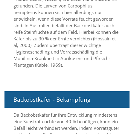
t
gefunden. Die Larven von Carpophilus
e
hemipterus können sich hier allerdings nur
u
entwickeln, wenn diese Vorräte feucht geworden
n
d
sind. In Australien befällt der Backobstkäfer auch
f
reife Steinfrüchte auf dem Feld. Hierbei können die
ü
Käfer bis zu 30 % der Ernte vernichten (Hossain et
r
al, 2000). Zudem überträgt dieser wichtige
S
Hygieneschädling und Vorratsschädling die
i
Monilinia-Krankheit in Aprikosen- und Pfirsich-
e
o
Plantagen (Kable, 1969).
p
t
i
m
i
Backobstkäfer - Bekämpfung
e
r
t
Da Backobstkäfer für ihre Entwicklung mindestens
e
eine Substratfeuchte von 40 % benötigen, kann ein
I
n
Befall leicht verhindert werden, indem Vorratsgüter
h