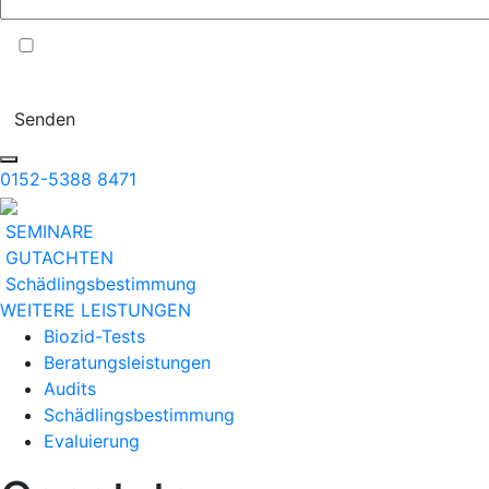
Ich stimme der Verarbeitung meiner Daten entsprechend Punkt
1.b der
DATENSCHUTZERKLÄRUNG
zu.
Senden
0152-5388 8471
SEMINARE
GUTACHTEN
Schädlingsbestimmung
WEITERE LEISTUNGEN
Biozid-Tests
Beratungsleistungen
Audits
Schädlingsbestimmung
Evaluierung