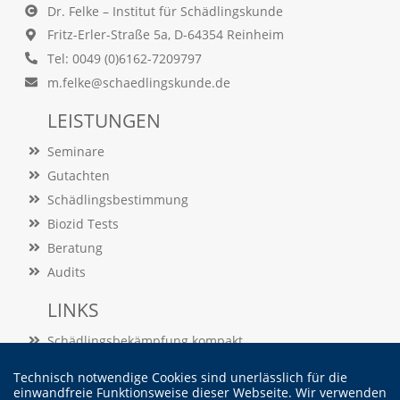
f
Dr. Felke – Institut für Schädlingskunde
o
Fritz-Erler-Straße 5a, D-64354 Reinheim
r
d
Tel: 0049 (0)6162-7209797
e
m.felke@schaedlingskunde.de
r
l
LEISTUNGEN
i
c
Seminare
h
e
Gutachten
n
Schädlingsbestimmung
C
o
Biozid Tests
o
Beratung
k
Audits
i
e
LINKS
s
n
Schädlingsbekämpfung kompakt
i
c
Schädlingslexikon
h
Technisch notwendige Cookies sind unerlässlich für die
Veröffentlichungen
t
einwandfreie Funktionsweise dieser Webseite. Wir verwenden