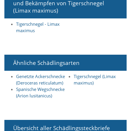
i
und Bekämpfen von Tigerschnegel
e
(Limax maximus)
r
e
n
Tigerschnegel - Limax
w
maximus
o
l
l
e
n
Ähnliche Schädlingsarten
.
B
i
Genetzte Ackerschnecke
Tigerschnegel (Limax
t
(Deroceras reticulatum)
maximus)
t
Spanische Wegschnecke
e
(Arion lusitanicus)
b
e
a
c
h
t
Übersicht aller Schädlingssteckbriefe
e