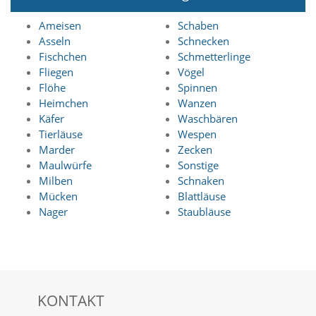
n
S
Ameisen
Schaben
i
Asseln
Schnecken
e
Fischchen
Schmetterlinge
,
Fliegen
Vögel
d
Flöhe
Spinnen
a
Heimchen
Wanzen
s
s
Käfer
Waschbären
d
Tierläuse
Wespen
i
Marder
Zecken
e
Maulwürfe
Sonstige
t
Milben
Schnaken
e
Mücken
Blattläuse
c
h
Nager
Staubläuse
n
i
s
c
h
e
KONTAKT
r