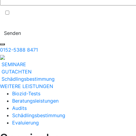
Ich stimme der Verarbeitung meiner Daten entsprechend Punkt
1.b der
DATENSCHUTZERKLÄRUNG
zu.
Senden
0152-5388 8471
SEMINARE
GUTACHTEN
Schädlingsbestimmung
WEITERE LEISTUNGEN
Biozid-Tests
Beratungsleistungen
Audits
Schädlingsbestimmung
Evaluierung